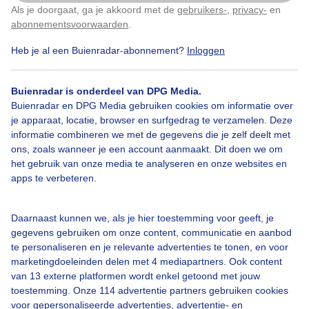
Als je doorgaat, ga je akkoord met de
gebruikers-
,
privacy-
en
Klik
hier
om dit aan te passen
abonnementsvoorwaarden
.
Fuchsia eindelijk een beetje regen goed voor de
planten 1.2mm gevallen
Heb je al een Buienradar-abonnement?
Inloggen
Door: Johan Klos
Gemaakt: 18-04-2020, 566x bekeken
Buienradar is onderdeel van DPG Media.
Buienradar en DPG Media gebruiken cookies om informatie over
je apparaat, locatie, browser en surfgedrag te verzamelen. Deze
informatie combineren we met de gegevens die je zelf deelt met
Tuinplanten
Blijfthuis
Natuur
ons, zoals wanneer je een account aanmaakt. Dit doen we om
het gebruik van onze media te analyseren en onze websites en
apps te verbeteren.
Bekijk slideshow
Daarnaast kunnen we, als je hier toestemming voor geeft, je
gegevens gebruiken om onze content, communicatie en aanbod
te personaliseren en je relevante advertenties te tonen, en voor
marketingdoeleinden delen met 4 mediapartners. Ook content
van 13 externe platformen wordt enkel getoond met jouw
toestemming. Onze 114 advertentie partners gebruiken cookies
Een moment geduld aub...
voor gepersonaliseerde advertenties, advertentie- en