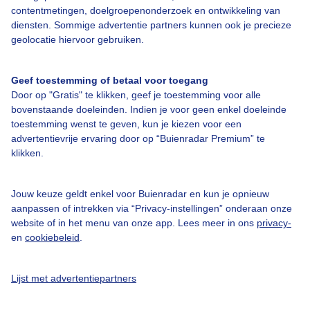
contentmetingen, doelgroepenonderzoek en ontwikkeling van
diensten. Sommige advertentie partners kunnen ook je precieze
geolocatie hiervoor gebruiken.
Geef toestemming of betaal voor toegang
Over Buienradar
Door op "Gratis" te klikken, geef je toestemming voor alle
bovenstaande doeleinden. Indien je voor geen enkel doeleinde
toestemming wenst te geven, kun je kiezen voor een
Bedrijfsgegevens
advertentievrije ervaring door op “Buienradar Premium” te
klikken.
Veelgestelde vragen
Contact
Jouw keuze geldt enkel voor Buienradar en kun je opnieuw
Toegankelijkheid
aanpassen of intrekken via “Privacy-instellingen” onderaan onze
website of in het menu van onze app. Lees meer in ons
privacy-
Gebruikersvoorwaarden
en
cookiebeleid
.
Adverteren
Buienradar Team
Lijst met advertentiepartners
Privacy beleid