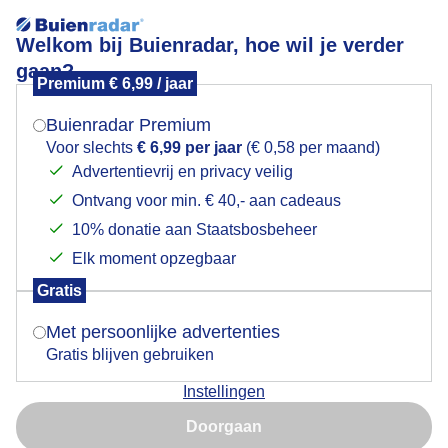
Welkom bij Buienradar, hoe wil je verder
gaan?
Premium € 6,99 / jaar
Mogen we je locatie gebruiken voor het
Regendruppels
weer?
Buienradar Premium
Voor slechts
€ 6,99 per jaar
(€ 0,58 per maand)
Advertentievrij en privacy veilig
Ontvang voor min. € 40,- aan cadeaus
Indien je hier nog geen akkoord op hebt gegeven,
verschijnt er zo een pop-up uit je browser waarin
10% donatie aan Staatsbosbeheer
deze toestemming gevraagd wordt.
Elk moment opzegbaar
Gratis
Is goed, toon de popup
Met persoonlijke advertenties
Gratis blijven gebruiken
Instellingen
Nu niet, misschien later
Doorgaan
Gebruik je Safari en wil je niet elke dag deze pop-up zien?