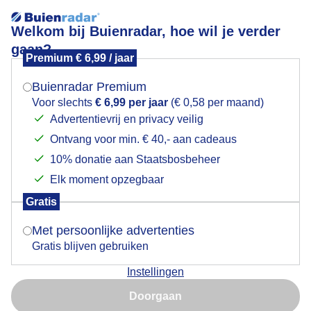
Welkom bij Buienradar, hoe wil je verder
gaan?
Premium € 6,99 / jaar
Mogen we je locatie gebruiken voor het
Ruwe zee
weer?
Buienradar Premium
Voor slechts
€ 6,99 per jaar
(€ 0,58 per maand)
Advertentievrij en privacy veilig
Ontvang voor min. € 40,- aan cadeaus
Indien je hier nog geen akkoord op hebt gegeven,
verschijnt er zo een pop-up uit je browser waarin
10% donatie aan Staatsbosbeheer
deze toestemming gevraagd wordt.
Elk moment opzegbaar
Gratis
Is goed, toon de popup
Met persoonlijke advertenties
Gratis blijven gebruiken
Instellingen
Nu niet, misschien later
Storm Ciara
Doorgaan
Gebruik je Safari en wil je niet elke dag deze pop-up zien?