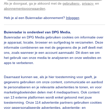
Als je doorgaat, ga je akkoord met de
gebruikers-
,
privacy-
en
Klik
hier
om dit aan te passen
Door: Angela Sturm
Gemaakt: 09-02-2020, 961x bekeken
abonnementsvoorwaarden
.
Heb je al een Buienradar-abonnement?
Inloggen
Storm
Ciara
#zee
Buienradar is onderdeel van DPG Media.
Buienradar en DPG Media gebruiken cookies om informatie over
je apparaat, locatie, browser en surfgedrag te verzamelen. Deze
informatie combineren we met de gegevens die je zelf deelt met
Bekijk slideshow
ons, zoals wanneer je een account aanmaakt. Dit doen we om
het gebruik van onze media te analyseren en onze websites en
apps te verbeteren.
Daarnaast kunnen we, als je hier toestemming voor geeft, je
Een moment geduld aub...
gegevens gebruiken om onze content, communicatie en aanbod
te personaliseren en je relevante advertenties te tonen, en voor
marketingdoeleinden delen met 4 mediapartners. Ook content
van 13 externe platformen wordt enkel getoond met jouw
toestemming. Onze 114 advertentie partners gebruiken cookies
voor gepersonaliseerde advertenties, advertentie- en