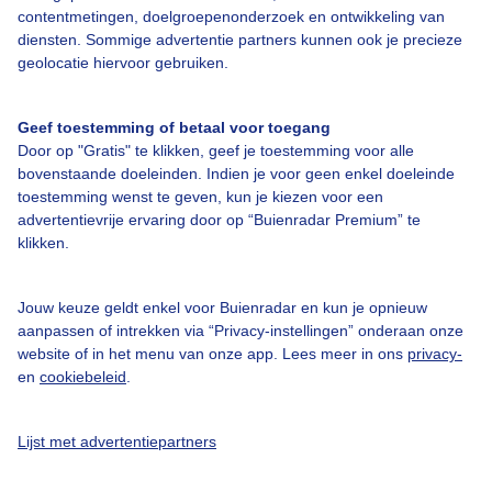
contentmetingen, doelgroepenonderzoek en ontwikkeling van
diensten. Sommige advertentie partners kunnen ook je precieze
Over Buienradar
geolocatie hiervoor gebruiken.
Bedrijfsgegevens
Geef toestemming of betaal voor toegang
Veelgestelde vragen
Door op "Gratis" te klikken, geef je toestemming voor alle
bovenstaande doeleinden. Indien je voor geen enkel doeleinde
Contact
toestemming wenst te geven, kun je kiezen voor een
Toegankelijkheid
advertentievrije ervaring door op “Buienradar Premium” te
klikken.
Gebruikersvoorwaarden
Adverteren
Jouw keuze geldt enkel voor Buienradar en kun je opnieuw
aanpassen of intrekken via “Privacy-instellingen” onderaan onze
Buienradar Team
website of in het menu van onze app. Lees meer in ons
privacy-
Privacy beleid
en
cookiebeleid
.
Cookie beleid
Lijst met advertentiepartners
Privacy instellingen
Gratis weerdata