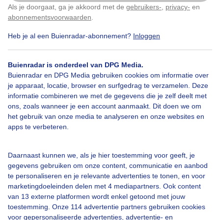
blijft een apart object om te fotograferen
Als je doorgaat, ga je akkoord met de
gebruikers-
,
privacy-
en
Klik
hier
om dit aan te passen
abonnementsvoorwaarden
.
Door: Lucas Riswick
Gemaakt: 04-12-2019, 1695x bekeken
Heb je al een Buienradar-abonnement?
Inloggen
Buienradar is onderdeel van DPG Media.
Buienradar en DPG Media gebruiken cookies om informatie over
Maanstand
Herfst
je apparaat, locatie, browser en surfgedrag te verzamelen. Deze
informatie combineren we met de gegevens die je zelf deelt met
ons, zoals wanneer je een account aanmaakt. Dit doen we om
Bekijk slideshow
het gebruik van onze media te analyseren en onze websites en
apps te verbeteren.
Daarnaast kunnen we, als je hier toestemming voor geeft, je
gegevens gebruiken om onze content, communicatie en aanbod
te personaliseren en je relevante advertenties te tonen, en voor
Een moment geduld aub...
marketingdoeleinden delen met 4 mediapartners. Ook content
van 13 externe platformen wordt enkel getoond met jouw
toestemming. Onze 114 advertentie partners gebruiken cookies
voor gepersonaliseerde advertenties, advertentie- en