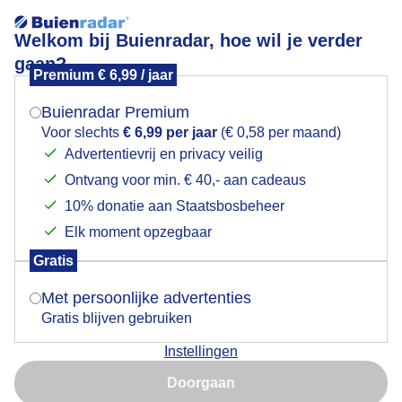
Welkom bij Buienradar, hoe wil je verder
gaan?
Premium € 6,99 / jaar
Mogen we je locatie gebruiken voor het
maan 1e kwartier
weer?
Buienradar Premium
Voor slechts
€ 6,99 per jaar
(€ 0,58 per maand)
Advertentievrij en privacy veilig
Ontvang voor min. € 40,- aan cadeaus
Indien je hier nog geen akkoord op hebt gegeven,
verschijnt er zo een pop-up uit je browser waarin
10% donatie aan Staatsbosbeheer
deze toestemming gevraagd wordt.
Elk moment opzegbaar
Gratis
Is goed, toon de popup
Met persoonlijke advertenties
Gratis blijven gebruiken
Instellingen
Nu niet, misschien later
Doorgaan
Gebruik je Safari en wil je niet elke dag deze pop-up zien?