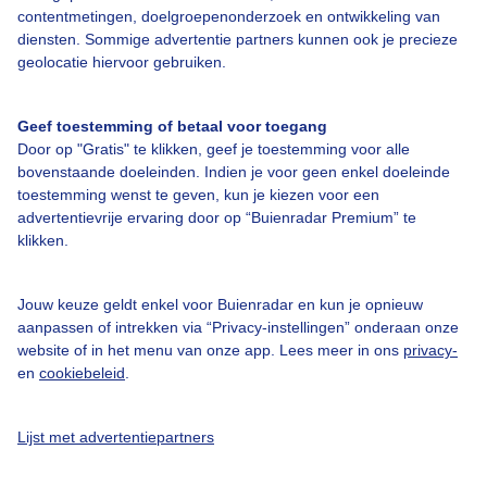
contentmetingen, doelgroepenonderzoek en ontwikkeling van
diensten. Sommige advertentie partners kunnen ook je precieze
geolocatie hiervoor gebruiken.
Over Buienradar
Geef toestemming of betaal voor toegang
Bedrijfsgegevens
Door op "Gratis" te klikken, geef je toestemming voor alle
bovenstaande doeleinden. Indien je voor geen enkel doeleinde
Veelgestelde vragen
toestemming wenst te geven, kun je kiezen voor een
Contact
advertentievrije ervaring door op “Buienradar Premium” te
klikken.
Toegankelijkheid
Gebruikersvoorwaarden
Jouw keuze geldt enkel voor Buienradar en kun je opnieuw
aanpassen of intrekken via “Privacy-instellingen” onderaan onze
Adverteren
website of in het menu van onze app. Lees meer in ons
privacy-
Buienradar Team
en
cookiebeleid
.
Privacy beleid
Lijst met advertentiepartners
Cookie beleid
Privacy instellingen