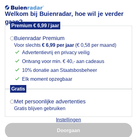
Welkom bij Buienradar, hoe wil je verder
gaan?
Premium € 6,99 / jaar
Mogen we je locatie gebruiken voor het
Wolken en vliegtuigen
weer?
Buienradar Premium
Voor slechts
€ 6,99 per jaar
(€ 0,58 per maand)
Advertentievrij en privacy veilig
Ontvang voor min. € 40,- aan cadeaus
Indien je hier nog geen akkoord op hebt gegeven,
verschijnt er zo een pop-up uit je browser waarin
10% donatie aan Staatsbosbeheer
deze toestemming gevraagd wordt.
Elk moment opzegbaar
Gratis
Is goed, toon de popup
Met persoonlijke advertenties
Gratis blijven gebruiken
Instellingen
Nu niet, misschien later
Doorgaan
Gebruik je Safari en wil je niet elke dag deze pop-up zien?