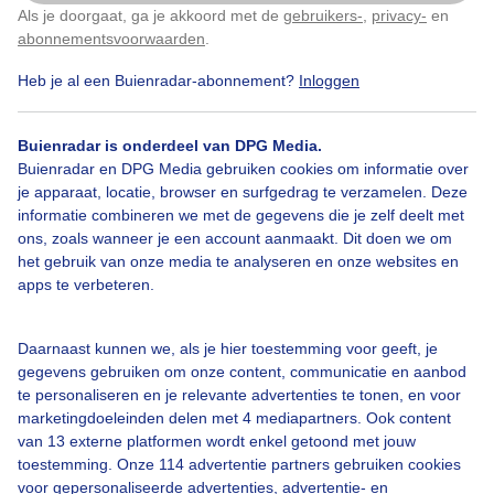
Wat een drukte op vliegveld Twente. Heel wat wolken
Als je doorgaat, ga je akkoord met de
gebruikers-
,
privacy-
en
Klik
hier
om dit aan te passen
en vliegtuigen
abonnementsvoorwaarden
.
Heb je al een Buienradar-abonnement?
Inloggen
Door: #misleintje
Gemaakt: 27-11-2019, 777x bekeken
Buienradar is onderdeel van DPG Media.
Buienradar en DPG Media gebruiken cookies om informatie over
je apparaat, locatie, browser en surfgedrag te verzamelen. Deze
Vliegveld
Horizon
Wolken
informatie combineren we met de gegevens die je zelf deelt met
ons, zoals wanneer je een account aanmaakt. Dit doen we om
het gebruik van onze media te analyseren en onze websites en
Bekijk slideshow
apps te verbeteren.
Daarnaast kunnen we, als je hier toestemming voor geeft, je
gegevens gebruiken om onze content, communicatie en aanbod
te personaliseren en je relevante advertenties te tonen, en voor
marketingdoeleinden delen met 4 mediapartners. Ook content
Een moment geduld aub...
van 13 externe platformen wordt enkel getoond met jouw
toestemming. Onze 114 advertentie partners gebruiken cookies
voor gepersonaliseerde advertenties, advertentie- en