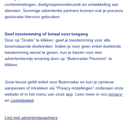
contentmetingen, doelgroepenonderzoek en ontwikkeling van
diensten. Sommige advertentie partners kunnen ook je precieze
geolocatie hiervoor gebruiken.
Over Buienradar
Geef toestemming of betaal voor toegang
Door op "Gratis" te klikken, geef je toestemming voor alle
Bedrijfsgegevens
bovenstaande doeleinden. Indien je voor geen enkel doeleinde
toestemming wenst te geven, kun je kiezen voor een
Veelgestelde vragen
advertentievrije ervaring door op “Buienradar Premium” te
klikken.
Contact
Toegankelijkheid
Jouw keuze geldt enkel voor Buienradar en kun je opnieuw
Gebruikersvoorwaarden
aanpassen of intrekken via “Privacy-instellingen” onderaan onze
website of in het menu van onze app. Lees meer in ons
privacy-
Adverteren
en
cookiebeleid
.
Buienradar Team
Privacy beleid
Lijst met advertentiepartners
Cookie beleid