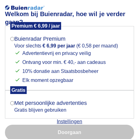
Welkom bij Buienradar, hoe wil je verder
gaan?
Premium € 6,99 / jaar
Mogen we je locatie gebruiken voor het
Lees meer.
weer?
Buienradar Premium
Corona rond de maan vanavond
Voor slechts
€ 6,99 per jaar
(€ 0,58 per maand)
Advertentievrij en privacy veilig
Ontvang voor min. € 40,- aan cadeaus
Indien je hier nog geen akkoord op hebt gegeven,
verschijnt er zo een pop-up uit je browser waarin
10% donatie aan Staatsbosbeheer
deze toestemming gevraagd wordt.
Elk moment opzegbaar
Gratis
Is goed, toon de popup
Met persoonlijke advertenties
Gratis blijven gebruiken
Instellingen
Nu niet, misschien later
Een corona in de meteorologie is een atmosferisch
Doorgaan
optisch verschijnsel in de vorm van een of meerdere
Gebruik je Safari en wil je niet elke dag deze pop-up zien?