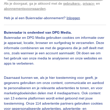
gekleurde kransen van licht rondom de zon of maan.
Als je doorgaat, ga je akkoord met de
gebruikers-
,
privacy-
en
Klik
hier
om dit aan te passen
Het effect ontstaat door de diffractie van het licht
abonnementsvoorwaarden
.
door kleine waterdruppels of ijskristallen van een
wolk. Het centrale gedeelte van de corona, ook
Heb je al een Buienradar-abonnement?
Inloggen
aureool genoemd, bevindt zich als een diffuse gloed
direct rondom de lichtbron (in tegenstelling tot de
halo, die een ring op geruime afstand van de lichtbron
Buienradar is onderdeel van DPG Media.
vormt en scherper is afgegrensd) en is bleekblauw
Buienradar en DPG Media gebruiken cookies om informatie over
van tint met een verkleuring naar roodbruin aan de
je apparaat, locatie, browser en surfgedrag te verzamelen. Deze
rand. Vaak is de aureool het enige zichtbare gedeelte
informatie combineren we met de gegevens die je zelf deelt met
van de corona; in gunstige omstandigheden (d.w.z.
ons, zoals wanneer je een account aanmaakt. Dit doen we om
als de wolkdeeltjes zeer gelijkmatig van grootte zijn)
het gebruik van onze media te analyseren en onze websites en
kunnen zich daarbuiten nog een of meerdere
apps te verbeteren.
parelmoerkleurige kransen bevinden.[1] De corona is
een specifieke verschijningsvorm van iriserende
wolken, waarbij de kleurbanden cirkelvormig zijn als
Daarnaast kunnen we, als je hier toestemming voor geeft, je
gevolg van een uniforme wolkdikte. Zijn de wolken
gegevens gebruiken om onze content, communicatie en aanbod
ongelijkmatig van dikte, dan verdwijnt de ronde vorm
te personaliseren en je relevante advertenties te tonen, en voor
en volgen de kleurbanden de contouren van de wolk.
marketingdoeleinden delen met 4 mediapartners. Ook content
Men spreekt dan niet meer van een corona, maar het
van 13 externe platformen wordt enkel getoond met jouw
natuurkundige proces blijft hetzelfde.
toestemming. Onze 114 advertentie partners gebruiken cookies
voor gepersonaliseerde advertenties, advertentie- en