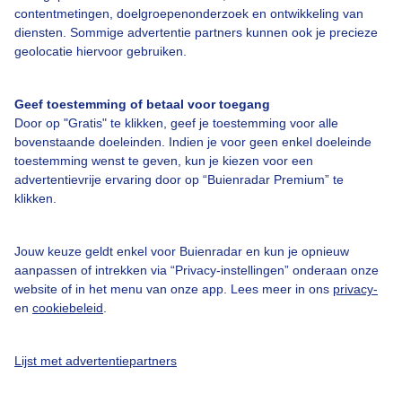
Door: rob van den Berg
Gemaakt: 09-11-2019, 203x bekeken
contentmetingen, doelgroepenonderzoek en ontwikkeling van
diensten. Sommige advertentie partners kunnen ook je precieze
geolocatie hiervoor gebruiken.
Maancorona
Middellandsezee
Geef toestemming of betaal voor toegang
Door op "Gratis" te klikken, geef je toestemming voor alle
bovenstaande doeleinden. Indien je voor geen enkel doeleinde
toestemming wenst te geven, kun je kiezen voor een
Bekijk slideshow
advertentievrije ervaring door op “Buienradar Premium” te
klikken.
Jouw keuze geldt enkel voor Buienradar en kun je opnieuw
aanpassen of intrekken via “Privacy-instellingen” onderaan onze
website of in het menu van onze app. Lees meer in ons
privacy-
Een moment geduld aub...
en
cookiebeleid
.
Lijst met advertentiepartners