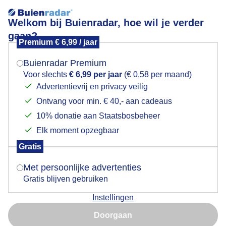
Welkom bij Buienradar, hoe wil je verder
gaan?
Premium € 6,99 / jaar
Mogen we je locatie gebruiken voor het
Markt in het dorp bij de Riurau
weer?
Buienradar Premium
Voor slechts
€ 6,99 per jaar
(€ 0,58 per maand)
Advertentievrij en privacy veilig
Ontvang voor min. € 40,- aan cadeaus
Indien je hier nog geen akkoord op hebt gegeven,
verschijnt er zo een pop-up uit je browser waarin
10% donatie aan Staatsbosbeheer
deze toestemming gevraagd wordt.
Elk moment opzegbaar
Gratis
Is goed, toon de popup
Met persoonlijke advertenties
Gratis blijven gebruiken
Foto genomen circa 12:00 uur
Instellingen
Nu niet, misschien later
Door: rob van den Berg
Gemaakt: 24-05-2026, 60x bekeken
Doorgaan
Gebruik je Safari en wil je niet elke dag deze pop-up zien?