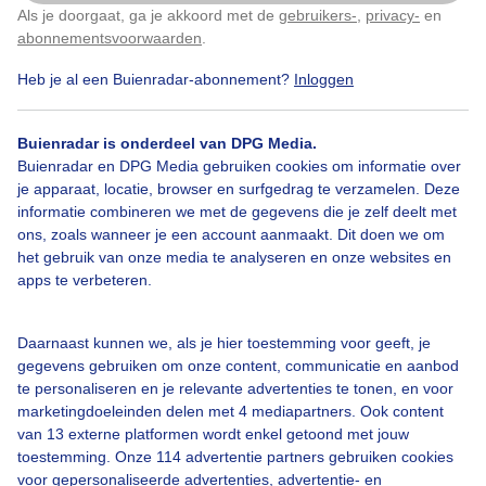
Als je doorgaat, ga je akkoord met de
gebruikers-
,
privacy-
en
Klik
hier
om dit aan te passen
abonnementsvoorwaarden
.
Heb je al een Buienradar-abonnement?
Inloggen
Costablanca
Zon
Wind
Buienradar is onderdeel van DPG Media.
Buienradar en DPG Media gebruiken cookies om informatie over
Bekijk slideshow
je apparaat, locatie, browser en surfgedrag te verzamelen. Deze
informatie combineren we met de gegevens die je zelf deelt met
ons, zoals wanneer je een account aanmaakt. Dit doen we om
het gebruik van onze media te analyseren en onze websites en
apps te verbeteren.
Een moment geduld aub...
Daarnaast kunnen we, als je hier toestemming voor geeft, je
gegevens gebruiken om onze content, communicatie en aanbod
te personaliseren en je relevante advertenties te tonen, en voor
marketingdoeleinden delen met 4 mediapartners. Ook content
van 13 externe platformen wordt enkel getoond met jouw
toestemming. Onze 114 advertentie partners gebruiken cookies
voor gepersonaliseerde advertenties, advertentie- en
Over Buienradar