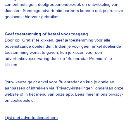
contentmetingen, doelgroepenonderzoek en ontwikkeling van
diensten. Sommige advertentie partners kunnen ook je precieze
Bedrijfsgegevens
geolocatie hiervoor gebruiken.
Veelgestelde vragen
Geef toestemming of betaal voor toegang
Contact
Door op "Gratis" te klikken, geef je toestemming voor alle
Toegankelijkheid
bovenstaande doeleinden. Indien je voor geen enkel doeleinde
toestemming wenst te geven, kun je kiezen voor een
Gebruikersvoorwaarden
advertentievrije ervaring door op “Buienradar Premium” te
klikken.
Adverteren
Buienradar Team
Jouw keuze geldt enkel voor Buienradar en kun je opnieuw
Privacy beleid
aanpassen of intrekken via “Privacy-instellingen” onderaan onze
website of in het menu van onze app. Lees meer in ons
privacy-
Cookie beleid
en
cookiebeleid
.
Privacy instellingen
Gratis weerdata
Lijst met advertentiepartners
@BuienradarNL