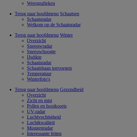
Weergrafieken
Terug naar hoofdmenu
Schaatsen
Schaatsradar
Welkom op de Schaatsradar
Terug naar hoofdmenu
Winter
Overzicht
Sneeuwradar
Sneeuwhoogte
IJsdikte
Schaatsradar
Schaatsbaan toevoegen
Temperatuur
Winterfoto's
Terug naar hoofdmenu
Gezondheid
Overzicht
Zicht en mist
Pollen en hooikoorts
UV-radar
Luchtvochtigheid
Luchtkwaliteit
Muggenradar
Interessante feiten