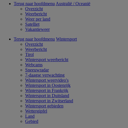
Terug naar hoofdmenu
Australië / Oceanië
Overzicht
Weerbericht
Weer per land
Satelliet
Vakantieweer
Terug naar hoofdmenu
Wintersport
Overzicht
Weerbericht
Tirol
Wintersport weerbericht
Webcams
Sneeuwradar
7-daagse verwachting
Wintersport weervideo's
Wintersport in Oostenrijk
Wintersport in Frankrijk
Wintersport in Duitsland
Wintersport in Zwitserland
Wintersport gebieden
Wettergipfel
Land
Gebied