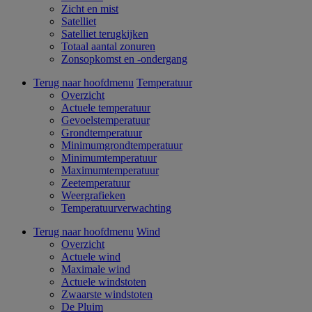
Zicht en mist
Satelliet
Satelliet terugkijken
Totaal aantal zonuren
Zonsopkomst en -ondergang
Terug naar hoofdmenu
Temperatuur
Overzicht
Actuele temperatuur
Gevoelstemperatuur
Grondtemperatuur
Minimumgrondtemperatuur
Minimumtemperatuur
Maximumtemperatuur
Zeetemperatuur
Weergrafieken
Temperatuurverwachting
Terug naar hoofdmenu
Wind
Overzicht
Actuele wind
Maximale wind
Actuele windstoten
Zwaarste windstoten
De Pluim