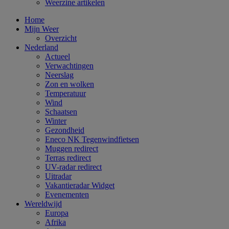
Weerzine artikelen
Home
Mijn Weer
Overzicht
Nederland
Actueel
Verwachtingen
Neerslag
Zon en wolken
Temperatuur
Wind
Schaatsen
Winter
Gezondheid
Eneco NK Tegenwindfietsen
Muggen redirect
Terras redirect
UV-radar redirect
Uitradar
Vakantieradar Widget
Evenementen
Wereldwijd
Europa
Afrika