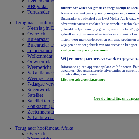
Evenement toevoegen
BBQradar
Buienradar willen we gratis en toegankelijk houden 
Terrasradar
transparant met jouw privacy omgaan en je meer c
Buienradar is onderdeel van DPG Media. Als je onze w
Terug naar hoofdmenu
Europa
advertentiepartners cookies (en soortgelijke technieken
Neerslag in Europa
gebruikt en (persoons-) gegevens, zoals unieke id’s, 
Overzicht
gebruiken wij om onze advertenties en content te kunn
Buienradar
meten, voor marktonderzoek en om onze producten en di
Buienradar terugkijken
wijzigen door het gebruik van onderstaande knoppen o
Temperatuur
vind je in ons privacy statement.
Wolkenradar
Wij en onze partners verwerken gegevens
Onweerradar
Weerbericht
Informatie op een apparaat opslaan en/of openen. Prec
apparaten. Gepersonaliseerde advertenties en content
Vakantie weervideo
ontwikkeling van diensten.
Weer per land
Lijst met advertentiepartners
7-daagse verwachting
Sneeuwradar
Satelliet
Cookie-instellingen aanpas
Satelliet terugkijken
Zonkracht (UV)
Zeetemperatuur
Vakantieweer
Terug naar hoofdmenu
Afrika
Overzicht