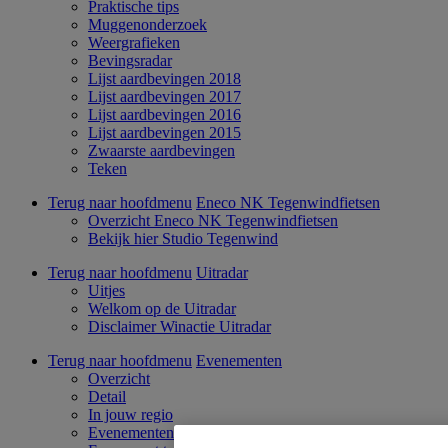
Praktische tips
Muggenonderzoek
Weergrafieken
Bevingsradar
Lijst aardbevingen 2018
Lijst aardbevingen 2017
Lijst aardbevingen 2016
Lijst aardbevingen 2015
Zwaarste aardbevingen
Teken
Terug naar hoofdmenu
Eneco NK Tegenwindfietsen
Overzicht Eneco NK Tegenwindfietsen
Bekijk hier Studio Tegenwind
Terug naar hoofdmenu
Uitradar
Uitjes
Welkom op de Uitradar
Disclaimer Winactie Uitradar
Terug naar hoofdmenu
Evenementen
Overzicht
Detail
In jouw regio
Evenementen kaart