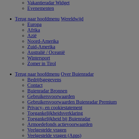
Vakantieradar Widget
Evenementen
Terug naar hoofdmenu
Wereldwijd
Europa
Afrika
Azië
Noord-Amerika
Zuid-Amerika
Australië / Oceanië
Wintersport
Zomer in Tirol
Terug naar hoofdmenu
Over Buienradar
Bedrijfsgegevens
Contact
Buienradar Bronnen
Gebruikersvoorwaarden
Gebruikersvoorwaarden Buienradar Premium
Privacy- en cookiestatement
Toegankelijkheidsverklaring
Toegankelijkheid bij Buienradar
Armoedefonds actievoorwaarden
Veelgestelde vragen
Veelgestelde vragen (Apps)