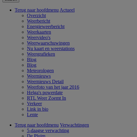
Terug naar hoofdmenu
Actueel
Overzicht
Weerbericht
Energieweerbericht
Weerkaarten
Weervideo's
Weerwaarschuwingen
Nu kaart en weerstations
Weergrafieken
Blog
Blog
Meteorologen
Weernieuws
Weernieuws Detail
Weerfoto van het jaar 2016
Helga's powerdate
RTL Weer Zoemt In
Verkeer
Link in bio
Lente
Terug naar hoofdmenu
Verwachtingen
5-daagse verwachting
De Pluim