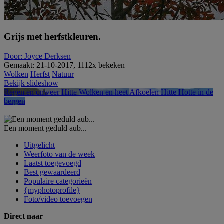
Grijs met herfstkleuren.
Door: Joyce Derksen
Gemaakt: 21-10-2017, 1112x bekeken
Wolken
Herfst
Natuur
Bekijk slideshow
Regen en onweer
Hitte
Wolken en heet
Afkoelen
Hitte
Hotte in de
bergen
Een moment geduld aub...
Uitgelicht
Weerfoto van de week
Laatst toegevoegd
Best gewaardeerd
Populaire categorieën
{myphotoprofile}
Foto/video toevoegen
Direct naar