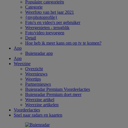
Populaire categorieën
Categorie
Weerfoto van het jaar 2021
{myphotoprofile}
Foto's en video's per gebruiker
Weergenieten - terugblik
Foto/video toevoegen
Detail
Hoe heb ik meer kans om op tv te komen?
App
Buienradar app
App
Weerzine
Overzicht
Weernieuws
Weertips
Partnernieuws
Buienradar Premium Voordeelacties
Buienradar Premium doet meer
Weerzine artikel
Weerzine artikelen
Voordeelacties
Snel naar radars en kaarten