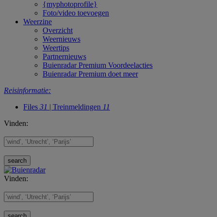
{myphotoprofile}
Foto/video toevoegen
Weerzine
Overzicht
Weernieuws
Weertips
Partnernieuws
Buienradar Premium Voordeelacties
Buienradar Premium doet meer
Reisinformatie:
Files
31
| Treinmeldingen
11
Vinden:
Vinden: