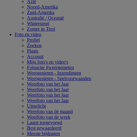
Azië
Noord-Amerika
Zuid-Amerika
Australië / Oceanië
Wintersport
Zomer in Tirol
Foto en video
Profiel
Zoeken
Plaats
Account
Mijn foto's en video's
Fotoactie #weergenieten
Weergenieten - Inzendingen
Weergenieten - Spelvoorwaarden
Weerfoto van het Jaar
Weerfoto van het Jaar
Weerfoto van het Jaar
Weerfoto van het Jaar
Uitgelicht
Weerfoto van de maand
Weerfoto van de week
Laatst toegevoegd
Best gewaardeerd
Meeste bijdragen