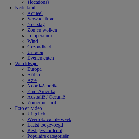
{locations}
Nederland
Actueel
Verwachtingen
Neerslag
Zon en wolken
Temperatuur
Wind
Gezondheid
Uitradar
Evenementen
Wereldwijd
Europa
Afrika
Azië
Noord-Amerika
Zuid-Amerika
Australië / Oceanië
Zomer in Tirol
Foto en video
Uitgelicht
Weerfoto van de week
Laatst toegevoegd
Best gewaardeerd
Populaire categorieën