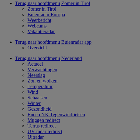
Terug naar hoofdmenu
Zomer in Tirol
Zomer in Tirol
Buienradar Europa
Weerbericht
Webcams
Vakantieradar
Terug naar hoofdmenu
Buienradar app
Overzicht
Terug naar hoofdmenu
Nederland
Actueel
Verwachtingen
Neerslag
Zon en wolken
Temperatuur
Wind
Schaatsen
Winter
Gezondheid
Eneco NK Tegenwindfietsen
Muggen redirect
Terras redirect
UV-radar redirect
Uitradar