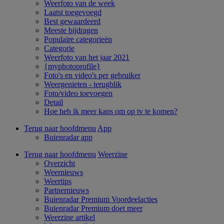
Weerfoto van de week
Laatst toegevoegd
Best gewaardeerd
Meeste bijdragen
Populaire categorieën
Categorie
Weerfoto van het jaar 2021
{myphotoprofile}
Foto's en video's per gebruiker
Weergenieten - terugblik
Foto/video toevoegen
Detail
Hoe heb ik meer kans om op tv te komen?
Terug naar hoofdmenu
App
Buienradar app
Terug naar hoofdmenu
Weerzine
Overzicht
Weernieuws
Weertips
Partnernieuws
Buienradar Premium Voordeelacties
Buienradar Premium doet meer
Weerzine artikel