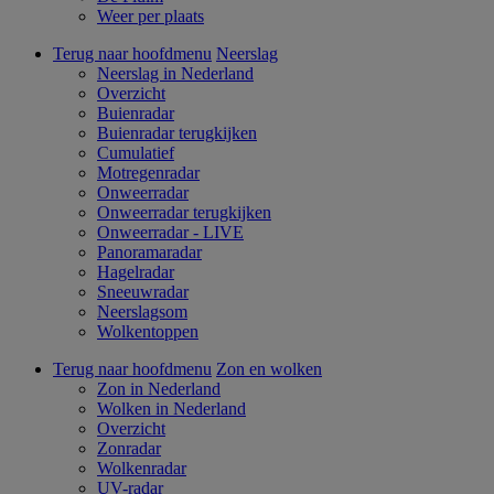
Weer per plaats
Terug naar hoofdmenu
Neerslag
Neerslag in Nederland
Overzicht
Buienradar
Buienradar terugkijken
Cumulatief
Motregenradar
Onweerradar
Onweerradar terugkijken
Onweerradar - LIVE
Panoramaradar
Hagelradar
Sneeuwradar
Neerslagsom
Wolkentoppen
Terug naar hoofdmenu
Zon en wolken
Zon in Nederland
Wolken in Nederland
Overzicht
Zonradar
Wolkenradar
UV-radar