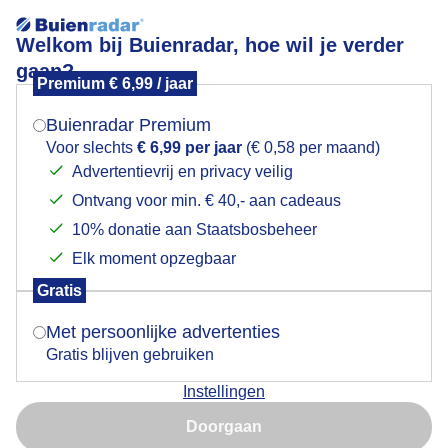
Welkom bij Buienradar, hoe wil je verder
gaan?
Premium € 6,99 / jaar
Mogen we je locatie gebruiken voor het
Vanavond geschoten
weer?
Buienradar Premium
Voor slechts
€ 6,99 per jaar
(€ 0,58 per maand)
Advertentievrij en privacy veilig
Ontvang voor min. € 40,- aan cadeaus
Indien je hier nog geen akkoord op hebt gegeven,
verschijnt er zo een pop-up uit je browser waarin
10% donatie aan Staatsbosbeheer
deze toestemming gevraagd wordt.
Elk moment opzegbaar
Gratis
Is goed, toon de popup
Met persoonlijke advertenties
Gratis blijven gebruiken
Instellingen
Nu niet, misschien later
Doorgaan
Gebruik je Safari en wil je niet elke dag deze pop-up zien?