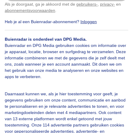
Als je doorgaat, ga je akkoord met de
gebruikers-
,
privacy-
en
Klik
hier
om dit aan te passen
Door: public
Gemaakt: 08-07-2026, 40x bekeken
abonnementsvoorwaarden
.
Heb je al een Buienradar-abonnement?
Inloggen
Buienradar is onderdeel van DPG Media.
Buienradar en DPG Media gebruiken cookies om informatie over
Bekijk slideshow
je apparaat, locatie, browser en surfgedrag te verzamelen. Deze
informatie combineren we met de gegevens die je zelf deelt met
ons, zoals wanneer je een account aanmaakt. Dit doen we om
het gebruik van onze media te analyseren en onze websites en
apps te verbeteren.
Een moment geduld aub...
Daarnaast kunnen we, als je hier toestemming voor geeft, je
gegevens gebruiken om onze content, communicatie en aanbod
te personaliseren en je relevante advertenties te tonen, en voor
marketingdoeleinden delen met 4 mediapartners. Ook content
van 13 externe platformen wordt enkel getoond met jouw
toestemming. Onze 114 advertentie partners gebruiken cookies
voor gepersonaliseerde advertenties, advertentie- en