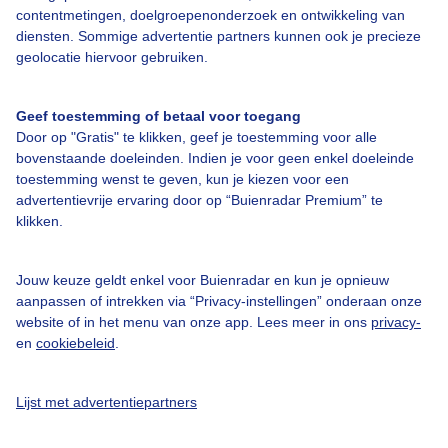
Over Buienradar
contentmetingen, doelgroepenonderzoek en ontwikkeling van
diensten. Sommige advertentie partners kunnen ook je precieze
geolocatie hiervoor gebruiken.
Bedrijfsgegevens
Veelgestelde vragen
Geef toestemming of betaal voor toegang
Contact
Door op "Gratis" te klikken, geef je toestemming voor alle
bovenstaande doeleinden. Indien je voor geen enkel doeleinde
Toegankelijkheid
toestemming wenst te geven, kun je kiezen voor een
advertentievrije ervaring door op “Buienradar Premium” te
Gebruikersvoorwaarden
klikken.
Adverteren
Buienradar Team
Jouw keuze geldt enkel voor Buienradar en kun je opnieuw
aanpassen of intrekken via “Privacy-instellingen” onderaan onze
Privacy beleid
website of in het menu van onze app. Lees meer in ons
privacy-
Cookie beleid
en
cookiebeleid
.
Privacy instellingen
Lijst met advertentiepartners
Gratis weerdata