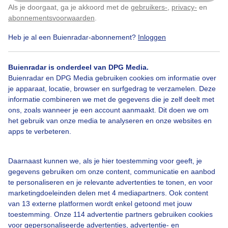
Als je doorgaat, ga je akkoord met de
gebruikers-
,
privacy-
en
Klik
hier
om dit aan te passen
Gemaakt: 08-07-2026, 3406x bekeken
abonnementsvoorwaarden
.
Heb je al een Buienradar-abonnement?
Inloggen
Zomer
Zon
Wolken
Buienradar is onderdeel van DPG Media.
Buienradar en DPG Media gebruiken cookies om informatie over
Bekijk slideshow
je apparaat, locatie, browser en surfgedrag te verzamelen. Deze
informatie combineren we met de gegevens die je zelf deelt met
ons, zoals wanneer je een account aanmaakt. Dit doen we om
het gebruik van onze media te analyseren en onze websites en
apps te verbeteren.
Een moment geduld aub...
Daarnaast kunnen we, als je hier toestemming voor geeft, je
gegevens gebruiken om onze content, communicatie en aanbod
te personaliseren en je relevante advertenties te tonen, en voor
marketingdoeleinden delen met 4 mediapartners. Ook content
van 13 externe platformen wordt enkel getoond met jouw
toestemming. Onze 114 advertentie partners gebruiken cookies
voor gepersonaliseerde advertenties, advertentie- en