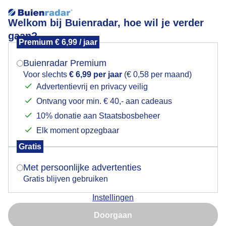
Welkom bij Buienradar, hoe wil je verder
gaan?
Premium € 6,99 / jaar
Mogen we je locatie gebruiken voor het
Shelf cloud bij Verklikkerplaat bij Renese
weer?
Buienradar Premium
Voor slechts
€ 6,99 per jaar
(€ 0,58 per maand)
Advertentievrij en privacy veilig
Ontvang voor min. € 40,- aan cadeaus
Indien je hier nog geen akkoord op hebt gegeven,
verschijnt er zo een pop-up uit je browser waarin
10% donatie aan Staatsbosbeheer
deze toestemming gevraagd wordt.
Elk moment opzegbaar
Gratis
Is goed, toon de popup
Met persoonlijke advertenties
Gratis blijven gebruiken
Shelf cloud bij Verklikkerplaat bij Renese
Instellingen
Nu niet, misschien later
Door: Charley van Steenbergen
Doorgaan
Gebruik je Safari en wil je niet elke dag deze pop-up zien?