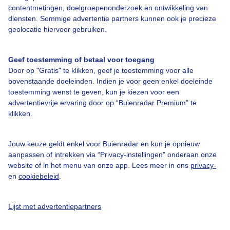
Over Buienradar
contentmetingen, doelgroepenonderzoek en ontwikkeling van
diensten. Sommige advertentie partners kunnen ook je precieze
geolocatie hiervoor gebruiken.
Bedrijfsgegevens
Veelgestelde vragen
Geef toestemming of betaal voor toegang
Contact
Door op "Gratis" te klikken, geef je toestemming voor alle
bovenstaande doeleinden. Indien je voor geen enkel doeleinde
Toegankelijkheid
toestemming wenst te geven, kun je kiezen voor een
Gebruikersvoorwaarden
advertentievrije ervaring door op “Buienradar Premium” te
klikken.
Adverteren
Buienradar Team
Jouw keuze geldt enkel voor Buienradar en kun je opnieuw
Privacy beleid
aanpassen of intrekken via “Privacy-instellingen” onderaan onze
website of in het menu van onze app. Lees meer in ons
privacy-
Cookie beleid
en
cookiebeleid
.
Privacy instellingen
Gratis weerdata
Lijst met advertentiepartners
@BuienradarNL