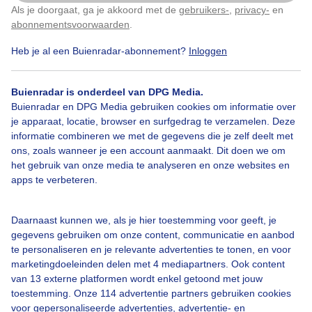
Als je doorgaat, ga je akkoord met de
gebruikers-
,
privacy-
en
Klik
hier
om dit aan te passen
abonnementsvoorwaarden
.
Heb je al een Buienradar-abonnement?
Inloggen
Wolken
Buienradar is onderdeel van DPG Media.
Buienradar en DPG Media gebruiken cookies om informatie over
Bekijk slideshow
je apparaat, locatie, browser en surfgedrag te verzamelen. Deze
informatie combineren we met de gegevens die je zelf deelt met
ons, zoals wanneer je een account aanmaakt. Dit doen we om
het gebruik van onze media te analyseren en onze websites en
apps te verbeteren.
Een moment geduld aub...
Daarnaast kunnen we, als je hier toestemming voor geeft, je
gegevens gebruiken om onze content, communicatie en aanbod
te personaliseren en je relevante advertenties te tonen, en voor
marketingdoeleinden delen met 4 mediapartners. Ook content
van 13 externe platformen wordt enkel getoond met jouw
toestemming. Onze 114 advertentie partners gebruiken cookies
voor gepersonaliseerde advertenties, advertentie- en
Over Buienradar