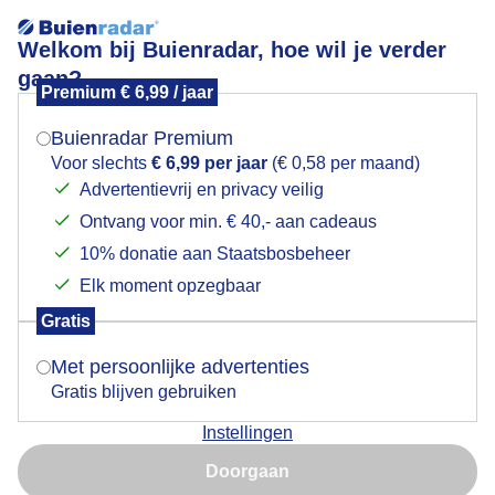
Welkom bij Buienradar, hoe wil je verder
gaan?
Premium € 6,99 / jaar
Mogen we je locatie gebruiken voor het
bewolkt
weer?
Buienradar Premium
Voor slechts
€ 6,99 per jaar
(€ 0,58 per maand)
Advertentievrij en privacy veilig
Ontvang voor min. € 40,- aan cadeaus
Indien je hier nog geen akkoord op hebt gegeven,
verschijnt er zo een pop-up uit je browser waarin
10% donatie aan Staatsbosbeheer
deze toestemming gevraagd wordt.
Elk moment opzegbaar
Gratis
Is goed, toon de popup
Met persoonlijke advertenties
Gratis blijven gebruiken
Bewolkt
Instellingen
Nu niet, misschien later
Door: Kees Jak
Gemaakt: 08-07-2026, 60x bekeken
Doorgaan
Gebruik je Safari en wil je niet elke dag deze pop-up zien?