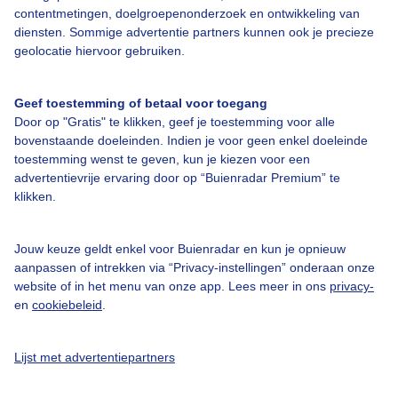
contentmetingen, doelgroepenonderzoek en ontwikkeling van
diensten. Sommige advertentie partners kunnen ook je precieze
Bedrijfsgegevens
geolocatie hiervoor gebruiken.
Veelgestelde vragen
Geef toestemming of betaal voor toegang
Contact
Door op "Gratis" te klikken, geef je toestemming voor alle
Toegankelijkheid
bovenstaande doeleinden. Indien je voor geen enkel doeleinde
toestemming wenst te geven, kun je kiezen voor een
Gebruikersvoorwaarden
advertentievrije ervaring door op “Buienradar Premium” te
klikken.
Adverteren
Buienradar Team
Jouw keuze geldt enkel voor Buienradar en kun je opnieuw
Privacy beleid
aanpassen of intrekken via “Privacy-instellingen” onderaan onze
website of in het menu van onze app. Lees meer in ons
privacy-
Cookie beleid
en
cookiebeleid
.
Privacy instellingen
Gratis weerdata
Lijst met advertentiepartners
@BuienradarNL