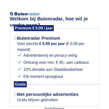
Reisinforma
Welkom bij Buienradar, hoe wil je
verder gaan?
Premium € 6,99 / jaar
Buienradar Premium
Voor slechts
€ 6,99 per jaar
(€ 0,58 per
wijd
Foto en video
Weerzine
maand)
Mogen we je locatie gebruiken voor
Advertentievrij en privacy veilig
het weer?
Zoeken in 
Ontvang voor min. € 40,- aan cadeaus
10% donatie aan Staatsbosbeheer
omerpaddestoel
Elk moment opzegbaar
Indien je hier nog geen akkoord op hebt
Gratis
gegeven, verschijnt er zo een pop-up uit
je browser waarin deze toestemming
Met persoonlijke advertenties
gevraagd wordt.
Gratis blijven gebruiken
Instellingen