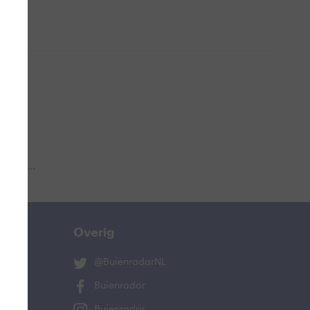
 aub...
Overig
@BuienradarNL
Buienradar
Buienradar