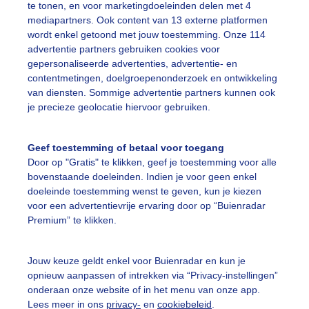
te tonen, en voor marketingdoeleinden delen met 4
mediapartners. Ook content van 13 externe platformen
omer
Zon
wordt enkel getoond met jouw toestemming. Onze 114
advertentie partners gebruiken cookies voor
gepersonaliseerde advertenties, advertentie- en
ekijk slideshow
contentmetingen, doelgroepenonderzoek en ontwikkeling
van diensten. Sommige advertentie partners kunnen ook
je precieze geolocatie hiervoor gebruiken.
Geef toestemming of betaal voor toegang
Door op "Gratis" te klikken, geef je toestemming voor alle
Een moment geduld
bovenstaande doeleinden. Indien je voor geen enkel
doeleinde toestemming wenst te geven, kun je kiezen
voor een advertentievrije ervaring door op “Buienradar
Premium” te klikken.
uienradar
Mijn weer
Jouw keuze geldt enkel voor Buienradar en kun je
fsgegevens
De Bilt
opnieuw aanpassen of intrekken via “Privacy-instellingen”
stelde vragen
onderaan onze website of in het menu van onze app.
Lees meer in ons
privacy-
en
cookiebeleid
.
t