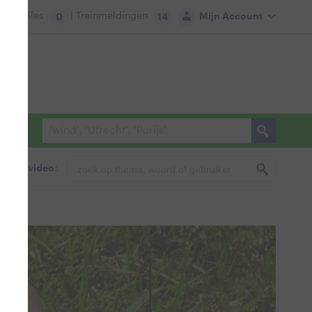
tie:
Files
| Treinmeldingen
Mijn Account
0
14
foto & video: