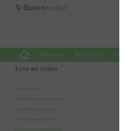
Mijn weer
Nederland
Wereld
Foto en video
z
Uitgelicht
Weerfoto van de week
Laatst toegevoegd
Best gewaardeerd
Populaire categorieën