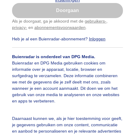
Is goed, toon de popup
Doorgaan
Nu niet, misschien later
Als je doorgaat, ga je akkoord met de
gebruikers-
,
privacy-
en
abonnementsvoorwaarden
.
Gebruik je Safari en wil je niet elke dag deze pop-up
zien?
Heb je al een Buienradar-abonnement?
Inloggen
Klik
hier
om dit aan te passen
Buienradar is onderdeel van DPG Media.
Buienradar en DPG Media gebruiken cookies om
informatie over je apparaat, locatie, browser en
surfgedrag te verzamelen. Deze informatie combineren
we met de gegevens die je zelf deelt met ons, zoals
wanneer je een account aanmaakt. Dit doen we om het
gebruik van onze media te analyseren en onze websites
en apps te verbeteren.
ddestoel
Daarnaast kunnen we, als je hier toestemming voor geeft,
je gegevens gebruiken om onze content, communicatie
r: werner de vliegere
Gemaakt: 18-06-2026, 30x bekeken
en aanbod te personaliseren en je relevante advertenties