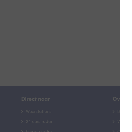
Z
B
Direct naar
Over B
Weerstations
Bedrij
24 uurs radar
Veelge
Europa radar
Contac