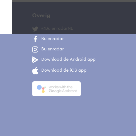
Overig
@BuienradarNL
Buienradar
Buienradar
Download de Android app
Download de iOS app