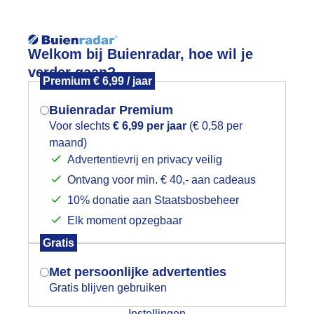
Reisinforma
Welkom bij Buienradar, hoe wil je
verder gaan?
Premium € 6,99 / jaar
Buienradar Premium
Voor slechts
€ 6,99 per jaar
(€ 0,58 per
wijd
Foto en video
Weerzine
maand)
Mogen we je locatie gebruiken voor
Advertentievrij en privacy veilig
het weer?
Zoeken in 
Ontvang voor min. € 40,- aan cadeaus
10% donatie aan Staatsbosbeheer
oedemorgen
Elk moment opzegbaar
Indien je hier nog geen akkoord op hebt
Gratis
gegeven, verschijnt er zo een pop-up uit
je browser waarin deze toestemming
Met persoonlijke advertenties
gevraagd wordt.
Gratis blijven gebruiken
Instellingen