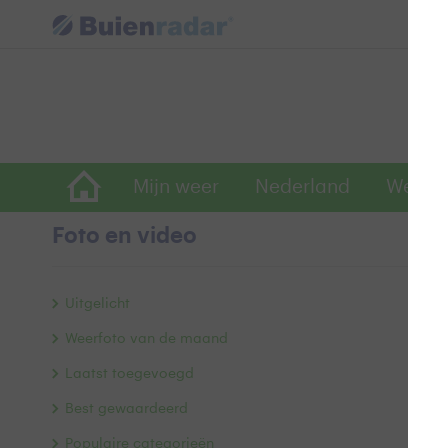
Mijn weer
Nederland
Wereld
Foto en video
G
Uitgelicht
Weerfoto van de maand
Laatst toegevoegd
Best gewaardeerd
Populaire categorieën