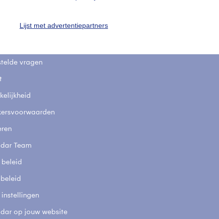
uienradar
Mijn weer
Lijst met advertentiepartners
fsgegevens
De Bilt
stelde vragen
t
elijkheid
kersvoorwaarden
eren
adar Team
 beleid
 beleid
 instellingen
adar op jouw website