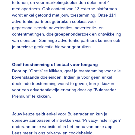
te tonen, en voor marketingdoeleinden delen met 4
mediapartners. Ook content van 13 externe platformen
wordt enkel getoond met jouw toestemming. Onze 114
advertentie partners gebruiken cookies voor
gepersonaliseerde advertenties, advertentie- en
uist Veel vliegtuigstrepen
contentmetingen, doelgroepenonderzoek en ontwikkeling
van diensten. Sommige advertentie partners kunnen ook
r: Dilia van Zon
Gemaakt: 18-06-2026, 42x bekeken
je precieze geolocatie hiervoor gebruiken.
liegtuigstrepen
Geef toestemming of betaal voor toegang
Door op "Gratis" te klikken, geef je toestemming voor alle
bovenstaande doeleinden. Indien je voor geen enkel
ekijk slideshow
doeleinde toestemming wenst te geven, kun je kiezen
voor een advertentievrije ervaring door op “Buienradar
Premium” te klikken.
Jouw keuze geldt enkel voor Buienradar en kun je
opnieuw aanpassen of intrekken via “Privacy-instellingen”
Een moment geduld
onderaan onze website of in het menu van onze app.
Lees meer in ons
privacy-
en
cookiebeleid
.