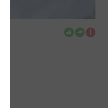
 aub...