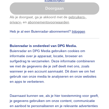
Is goed, toon de popup
Doorgaan
Nu niet, misschien later
Als je doorgaat, ga je akkoord met de
gebruikers-
,
privacy-
en
abonnementsvoorwaarden
.
Gebruik je Safari en wil je niet elke dag deze pop-up
zien?
Heb je al een Buienradar-abonnement?
Inloggen
Klik
hier
om dit aan te passen
Buienradar is onderdeel van DPG Media.
Buienradar en DPG Media gebruiken cookies om
informatie over je apparaat, locatie, browser en
surfgedrag te verzamelen. Deze informatie combineren
we met de gegevens die je zelf deelt met ons, zoals
wanneer je een account aanmaakt. Dit doen we om het
gebruik van onze media te analyseren en onze websites
en apps te verbeteren.
Daarnaast kunnen we, als je hier toestemming voor geeft,
je gegevens gebruiken om onze content, communicatie
en aanbod te personaliseren en je relevante advertenties