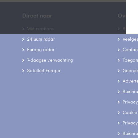
Direct naar
Over B
Weerstations
Bedrij
24 uurs radar
Veelge
Europa radar
Contac
7-daagse verwachting
Toegank
Satelliet Europa
Gebrui
Advert
Buienr
Privacy
Cookie
Privacy
Buienr