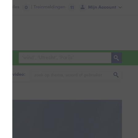
tie:
Files
| Treinmeldingen
Mijn Account
0
11
foto & video: