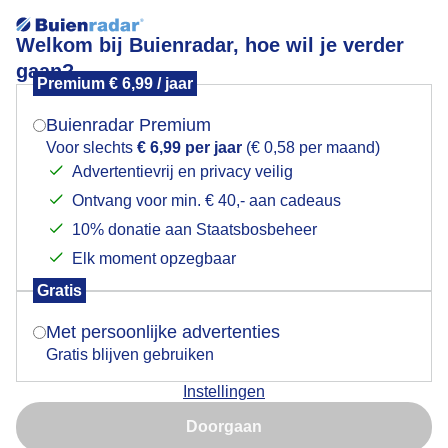
Welkom bij Buienradar, hoe wil je verder
gaan?
Premium € 6,99 / jaar
Mogen we je locatie gebruiken voor het
Lees meer.
weer?
Buienradar Premium
weerfoto's
Voor slechts
€ 6,99 per jaar
(€ 0,58 per maand)
Advertentievrij en privacy veilig
Ontvang voor min. € 40,- aan cadeaus
Indien je hier nog geen akkoord op hebt gegeven,
verschijnt er zo een pop-up uit je browser waarin
10% donatie aan Staatsbosbeheer
deze toestemming gevraagd wordt.
Elk moment opzegbaar
Gratis
Is goed, toon de popup
Met persoonlijke advertenties
Gratis blijven gebruiken
Instellingen
Nu niet, misschien later
Doorgaan
Gebruik je Safari en wil je niet elke dag deze pop-up zien?
Door: Erna Kool
Gemaakt: 17-06-2026, 55x bekeken