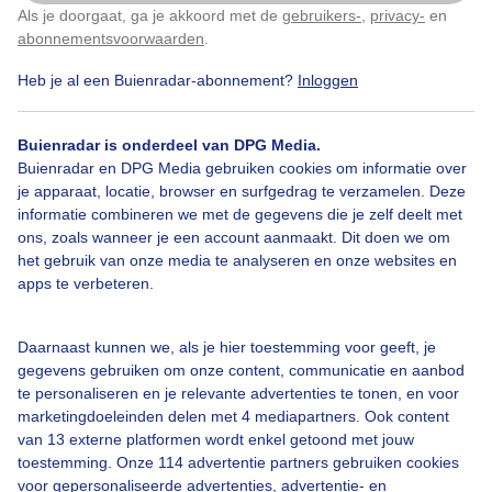
Als je doorgaat, ga je akkoord met de
gebruikers-
,
privacy-
en
Klik
hier
om dit aan te passen
abonnementsvoorwaarden
.
Heb je al een Buienradar-abonnement?
Inloggen
Buienradar is onderdeel van DPG Media.
Bekijk slideshow
Buienradar en DPG Media gebruiken cookies om informatie over
je apparaat, locatie, browser en surfgedrag te verzamelen. Deze
informatie combineren we met de gegevens die je zelf deelt met
ons, zoals wanneer je een account aanmaakt. Dit doen we om
het gebruik van onze media te analyseren en onze websites en
apps te verbeteren.
Een moment geduld aub...
Daarnaast kunnen we, als je hier toestemming voor geeft, je
gegevens gebruiken om onze content, communicatie en aanbod
te personaliseren en je relevante advertenties te tonen, en voor
marketingdoeleinden delen met 4 mediapartners. Ook content
van 13 externe platformen wordt enkel getoond met jouw
Over Buienradar
toestemming. Onze 114 advertentie partners gebruiken cookies
voor gepersonaliseerde advertenties, advertentie- en