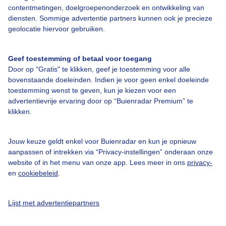
contentmetingen, doelgroepenonderzoek en ontwikkeling van
Bedrijfsgegevens
diensten. Sommige advertentie partners kunnen ook je precieze
geolocatie hiervoor gebruiken.
Veelgestelde vragen
Contact
Geef toestemming of betaal voor toegang
Toegankelijkheid
Door op "Gratis" te klikken, geef je toestemming voor alle
bovenstaande doeleinden. Indien je voor geen enkel doeleinde
Gebruikersvoorwaarden
toestemming wenst te geven, kun je kiezen voor een
advertentievrije ervaring door op “Buienradar Premium” te
Adverteren
klikken.
Buienradar Team
Privacy beleid
Jouw keuze geldt enkel voor Buienradar en kun je opnieuw
aanpassen of intrekken via “Privacy-instellingen” onderaan onze
Cookie beleid
website of in het menu van onze app. Lees meer in ons
privacy-
Privacy instellingen
en
cookiebeleid
.
Gratis weerdata
Lijst met advertentiepartners
@BuienradarNL