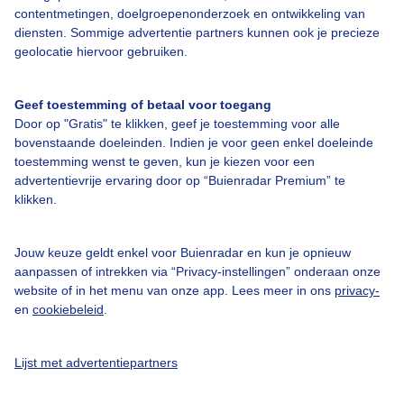
Over Buienradar
contentmetingen, doelgroepenonderzoek en ontwikkeling van
diensten. Sommige advertentie partners kunnen ook je precieze
geolocatie hiervoor gebruiken.
Bedrijfsgegevens
Veelgestelde vragen
Geef toestemming of betaal voor toegang
Contact
Door op "Gratis" te klikken, geef je toestemming voor alle
bovenstaande doeleinden. Indien je voor geen enkel doeleinde
Toegankelijkheid
toestemming wenst te geven, kun je kiezen voor een
advertentievrije ervaring door op “Buienradar Premium” te
Gebruikersvoorwaarden
klikken.
Adverteren
Buienradar Team
Jouw keuze geldt enkel voor Buienradar en kun je opnieuw
aanpassen of intrekken via “Privacy-instellingen” onderaan onze
Privacy beleid
website of in het menu van onze app. Lees meer in ons
privacy-
Cookie beleid
en
cookiebeleid
.
Privacy instellingen
Lijst met advertentiepartners
Gratis weerdata