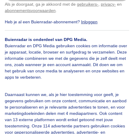
Als je doorgaat, ga je akkoord met de
gebruikers-
,
privacy-
en
Klik
hier
om dit aan te passen
abonnementsvoorwaarden
.
3
Heb je al een Buienradar-abonnement?
Inloggen
Zomer
Wolken
Zonsondergang
Buienradar is onderdeel van DPG Media.
Buienradar en DPG Media gebruiken cookies om informatie over
Bekijk slideshow
je apparaat, locatie, browser en surfgedrag te verzamelen. Deze
informatie combineren we met de gegevens die je zelf deelt met
ons, zoals wanneer je een account aanmaakt. Dit doen we om
het gebruik van onze media te analyseren en onze websites en
apps te verbeteren.
Een moment geduld aub...
Daarnaast kunnen we, als je hier toestemming voor geeft, je
gegevens gebruiken om onze content, communicatie en aanbod
te personaliseren en je relevante advertenties te tonen, en voor
marketingdoeleinden delen met 4 mediapartners. Ook content
van 13 externe platformen wordt enkel getoond met jouw
toestemming. Onze 114 advertentie partners gebruiken cookies
voor gepersonaliseerde advertenties, advertentie- en