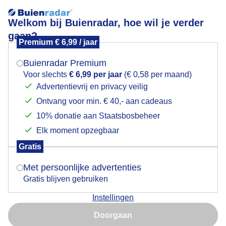
Welkom bij Buienradar, hoe wil je verder
gaan?
Premium € 6,99 / jaar
Mogen we je locatie gebruiken voor het
Kleurrijke zonsondergang IJsselmeer
weer?
Buienradar Premium
Voor slechts
€ 6,99 per jaar
(€ 0,58 per maand)
Advertentievrij en privacy veilig
Ontvang voor min. € 40,- aan cadeaus
Indien je hier nog geen akkoord op hebt gegeven,
verschijnt er zo een pop-up uit je browser waarin
10% donatie aan Staatsbosbeheer
deze toestemming gevraagd wordt.
Elk moment opzegbaar
Gratis
Is goed, toon de popup
Met persoonlijke advertenties
Gratis blijven gebruiken
Mooi einde van de dag .
Instellingen
Nu niet, misschien later
Door: Henri
Gemaakt: 17-06-2026, 109x bekeken
Doorgaan
Gebruik je Safari en wil je niet elke dag deze pop-up zien?