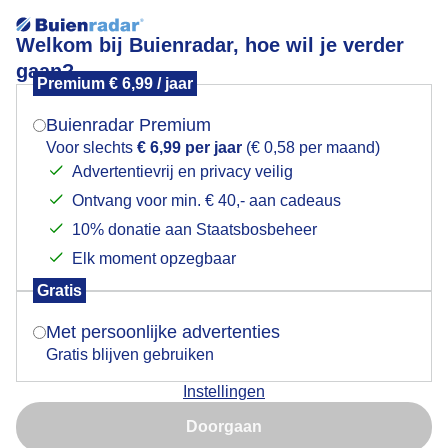
Welkom bij Buienradar, hoe wil je verder
gaan?
Premium € 6,99 / jaar
Mogen we je locatie gebruiken voor het
Zonsondergang
weer?
Buienradar Premium
Voor slechts
€ 6,99 per jaar
(€ 0,58 per maand)
Advertentievrij en privacy veilig
Ontvang voor min. € 40,- aan cadeaus
Indien je hier nog geen akkoord op hebt gegeven,
verschijnt er zo een pop-up uit je browser waarin
10% donatie aan Staatsbosbeheer
deze toestemming gevraagd wordt.
Elk moment opzegbaar
Gratis
Is goed, toon de popup
Met persoonlijke advertenties
Gratis blijven gebruiken
Instellingen
Nu niet, misschien later
Door: Tonny de Vries
Gemaakt: 17-06-2026, 36x bekeken
Doorgaan
Gebruik je Safari en wil je niet elke dag deze pop-up zien?