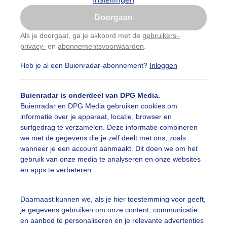
Is goed, toon de popup
Doorgaan
Nu niet, misschien later
Als je doorgaat, ga je akkoord met de
gebruikers-
,
privacy-
en
abonnementsvoorwaarden
.
Gebruik je Safari en wil je niet elke dag deze pop-up
zien?
Heb je al een Buienradar-abonnement?
Inloggen
Klik
hier
om dit aan te passen
Buienradar is onderdeel van DPG Media.
Buienradar en DPG Media gebruiken cookies om
informatie over je apparaat, locatie, browser en
surfgedrag te verzamelen. Deze informatie combineren
we met de gegevens die je zelf deelt met ons, zoals
wanneer je een account aanmaakt. Dit doen we om het
gebruik van onze media te analyseren en onze websites
en apps te verbeteren.
Daarnaast kunnen we, als je hier toestemming voor geeft,
je gegevens gebruiken om onze content, communicatie
en aanbod te personaliseren en je relevante advertenties