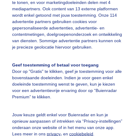
te tonen, en voor marketingdoeleinden delen met 4
mediapartners. Ook content van 13 externe platformen
wordt enkel getoond met jouw toestemming. Onze 114
advertentie partners gebruiken cookies voor
gepersonaliseerde advertenties, advertentie- en
contentmetingen, doelgroepenonderzoek en ontwikkeling
r: Chris Meewis
Gemaakt: 17-06-2026, 20x bekeken
van diensten. Sommige advertentie partners kunnen ook
je precieze geolocatie hiervoor gebruiken.
ekijk slideshow
Geef toestemming of betaal voor toegang
Door op "Gratis" te klikken, geef je toestemming voor alle
bovenstaande doeleinden. Indien je voor geen enkel
doeleinde toestemming wenst te geven, kun je kiezen
voor een advertentievrije ervaring door op “Buienradar
Premium” te klikken.
Een moment geduld
Jouw keuze geldt enkel voor Buienradar en kun je
opnieuw aanpassen of intrekken via “Privacy-instellingen”
onderaan onze website of in het menu van onze app.
uienradar
Mijn weer
Lees meer in ons
privacy-
en
cookiebeleid
.