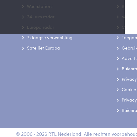
Weerstations
Bedrij
24 uurs radar
Veelge
Europa radar
Contac
7-daagse verwachting
Toegank
Satelliet Europa
Gebrui
Advert
Buienr
Privacy
Cookie
Privacy
Buienr
© 2006 - 2026 RTL Nederland. Alle rechten voorbehoud