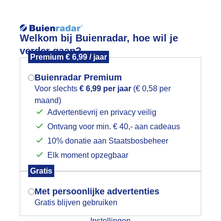
Reisinforma
Welkom bij Buienradar, hoe wil je
verder gaan?
Premium € 6,99 / jaar
Buienradar Premium
Voor slechts
€ 6,99 per jaar
(€ 0,58 per
wijd
Foto en video
Weerzine
maand)
Mogen we je locatie gebruiken voor
Advertentievrij en privacy veilig
het weer?
Zoeken in 
Ontvang voor min. € 40,- aan cadeaus
10% donatie aan Staatsbosbeheer
rijs en wind maar toch terrassenwee
Elk moment opzegbaar
Indien je hier nog geen akkoord op hebt
Gratis
gegeven, verschijnt er zo een pop-up uit
je browser waarin deze toestemming
Met persoonlijke advertenties
gevraagd wordt.
Gratis blijven gebruiken
Instellingen