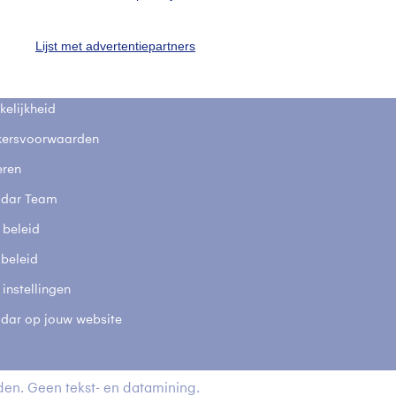
fsgegevens
De Bilt
Lijst met advertentiepartners
stelde vragen
t
elijkheid
kersvoorwaarden
eren
adar Team
 beleid
 beleid
 instellingen
adar op jouw website
en. Geen tekst- en datamining.