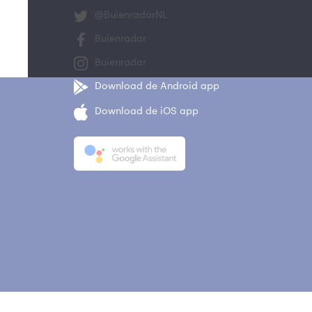
@BuienradarNL
Buienradar
Buienradar
Download de Android app
Download de iOS app