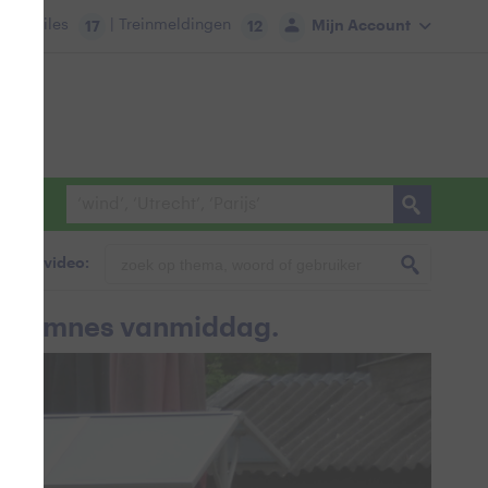
tie:
Files
| Treinmeldingen
Mijn Account
17
12
foto & video:
r! Eemnes vanmiddag.