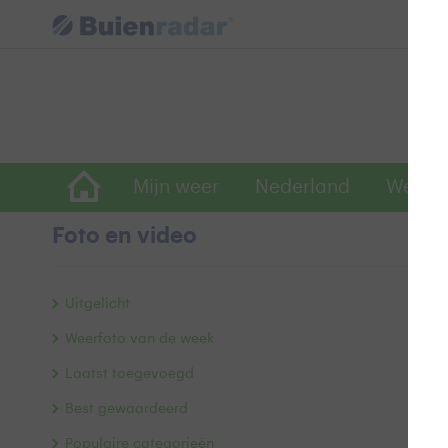
Mijn weer
Nederland
Wereld
Foto en video
G
Uitgelicht
Weerfoto van de week
Laatst toegevoegd
Best gewaardeerd
Populaire categorieën