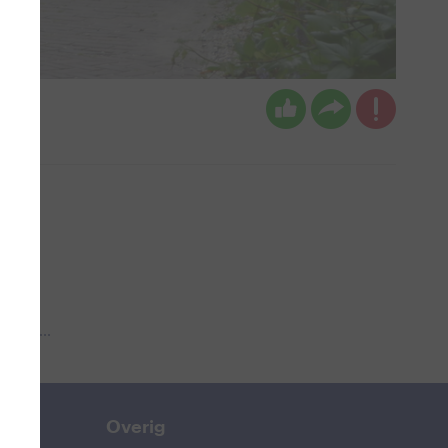
 aub...
Overig