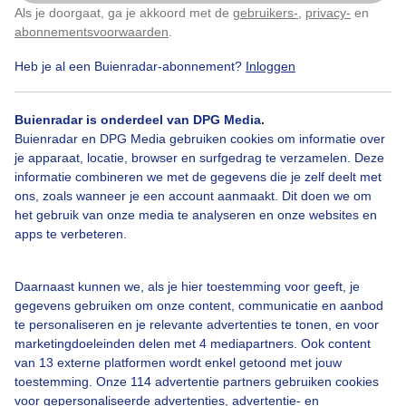
Als je doorgaat, ga je akkoord met de
gebruikers-
,
privacy-
en
Klik
hier
om dit aan te passen
abonnementsvoorwaarden
.
Heb je al een Buienradar-abonnement?
Inloggen
Bekijk slideshow
Buienradar is onderdeel van DPG Media.
Buienradar en DPG Media gebruiken cookies om informatie over
je apparaat, locatie, browser en surfgedrag te verzamelen. Deze
informatie combineren we met de gegevens die je zelf deelt met
ons, zoals wanneer je een account aanmaakt. Dit doen we om
Een moment geduld aub...
het gebruik van onze media te analyseren en onze websites en
apps te verbeteren.
Daarnaast kunnen we, als je hier toestemming voor geeft, je
gegevens gebruiken om onze content, communicatie en aanbod
te personaliseren en je relevante advertenties te tonen, en voor
Over Buienradar
marketingdoeleinden delen met 4 mediapartners. Ook content
van 13 externe platformen wordt enkel getoond met jouw
toestemming. Onze 114 advertentie partners gebruiken cookies
Bedrijfsgegevens
voor gepersonaliseerde advertenties, advertentie- en