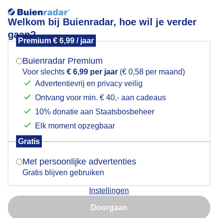
Welkom bij Buienradar, hoe wil je verder
gaan?
Premium € 6,99 / jaar
Mogen we je locatie gebruiken voor het
Bewolkt
weer?
Buienradar Premium
Voor slechts
€ 6,99 per jaar
(€ 0,58 per maand)
Advertentievrij en privacy veilig
Ontvang voor min. € 40,- aan cadeaus
Indien je hier nog geen akkoord op hebt gegeven,
verschijnt er zo een pop-up uit je browser waarin
10% donatie aan Staatsbosbeheer
deze toestemming gevraagd wordt.
Elk moment opzegbaar
Gratis
Is goed, toon de popup
Met persoonlijke advertenties
Gratis blijven gebruiken
Instellingen
Nu niet, misschien later
Door: Jolanda Bakker
Gemaakt: 17-06-2026, 27x bekeken
Doorgaan
Gebruik je Safari en wil je niet elke dag deze pop-up zien?