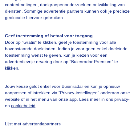
contentmetingen, doelgroepenonderzoek en ontwikkeling van
Veelgestelde vragen
diensten. Sommige advertentie partners kunnen ook je precieze
Contact
geolocatie hiervoor gebruiken.
Toegankelijkheid
Geef toestemming of betaal voor toegang
Gebruikersvoorwaarden
Door op "Gratis" te klikken, geef je toestemming voor alle
Adverteren
bovenstaande doeleinden. Indien je voor geen enkel doeleinde
toestemming wenst te geven, kun je kiezen voor een
Buienradar Team
advertentievrije ervaring door op “Buienradar Premium” te
klikken.
Privacy beleid
Cookie beleid
Jouw keuze geldt enkel voor Buienradar en kun je opnieuw
Privacy instellingen
aanpassen of intrekken via “Privacy-instellingen” onderaan onze
website of in het menu van onze app. Lees meer in ons
privacy-
Gratis weerdata
en
cookiebeleid
.
@BuienradarNL
Lijst met advertentiepartners
Buienradar
Buienradar