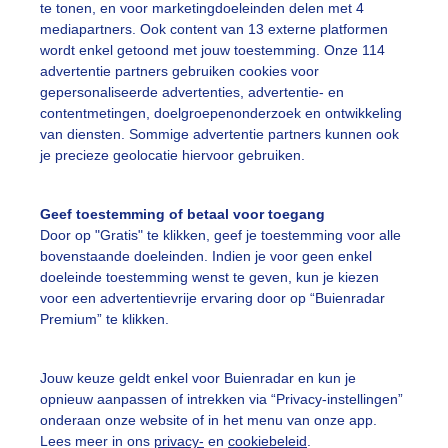
te tonen, en voor marketingdoeleinden delen met 4
mediapartners. Ook content van 13 externe platformen
ekijk slideshow
wordt enkel getoond met jouw toestemming. Onze 114
advertentie partners gebruiken cookies voor
gepersonaliseerde advertenties, advertentie- en
contentmetingen, doelgroepenonderzoek en ontwikkeling
van diensten. Sommige advertentie partners kunnen ook
je precieze geolocatie hiervoor gebruiken.
Een moment geduld
Geef toestemming of betaal voor toegang
Door op "Gratis" te klikken, geef je toestemming voor alle
bovenstaande doeleinden. Indien je voor geen enkel
uienradar
Mijn weer
doeleinde toestemming wenst te geven, kun je kiezen
voor een advertentievrije ervaring door op “Buienradar
fsgegevens
De Bilt
Premium” te klikken.
stelde vragen
Jouw keuze geldt enkel voor Buienradar en kun je
t
opnieuw aanpassen of intrekken via “Privacy-instellingen”
elijkheid
onderaan onze website of in het menu van onze app.
Lees meer in ons
privacy-
en
cookiebeleid
.
kersvoorwaarden