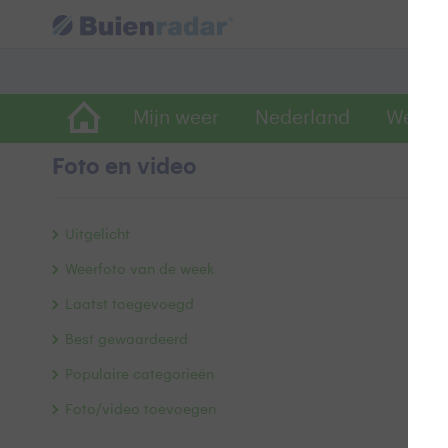
Mijn weer
Nederland
Wereld
Foto en video
V
Uitgelicht
Weerfoto van de week
Laatst toegevoegd
Best gewaardeerd
Populaire categorieën
Foto/video toevoegen