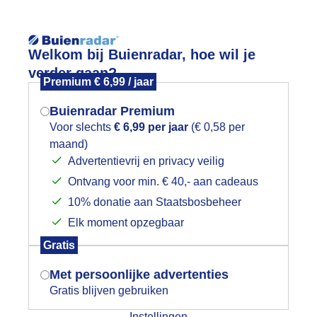
Reisinforma
Lees meer.
Welkom bij Buienradar, hoe wil je
verder gaan?
Premium € 6,99 / jaar
wijd
Foto en video
Weerzine
Buienradar Premium
Zoeken in 
Voor slechts
€ 6,99 per jaar
(€ 0,58 per
maand)
Mogen we je locatie gebruiken voor
eel bewolking.
Advertentievrij en privacy veilig
het weer?
Ontvang voor min. € 40,- aan cadeaus
10% donatie aan Staatsbosbeheer
Elk moment opzegbaar
Indien je hier nog geen akkoord op hebt
Gratis
gegeven, verschijnt er zo een pop-up uit
je browser waarin deze toestemming
Met persoonlijke advertenties
gevraagd wordt.
Gratis blijven gebruiken
Instellingen