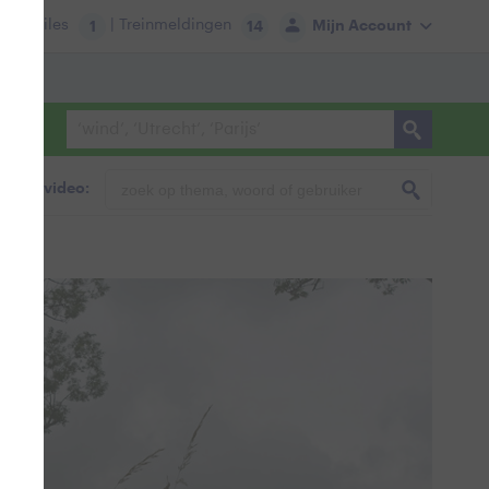
tie:
Files
| Treinmeldingen
Mijn Account
1
14
foto & video: