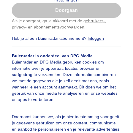
Is goed, toon de popup
Doorgaan
Nu niet, misschien later
Als je doorgaat, ga je akkoord met de
gebruikers-
,
privacy-
en
abonnementsvoorwaarden
.
Gebruik je Safari en wil je niet elke dag deze pop-up
zien?
Heb je al een Buienradar-abonnement?
Inloggen
Klik
hier
om dit aan te passen
Buienradar is onderdeel van DPG Media.
Buienradar en DPG Media gebruiken cookies om
informatie over je apparaat, locatie, browser en
surfgedrag te verzamelen. Deze informatie combineren
we met de gegevens die je zelf deelt met ons, zoals
wanneer je een account aanmaakt. Dit doen we om het
gebruik van onze media te analyseren en onze websites
ndaag, 14.54 uur, nog veel bewolking in Groningen.
en apps te verbeteren.
r: Gerrit Draaisma.
Gemaakt: 17-06-2026, 36x bekeken
Daarnaast kunnen we, als je hier toestemming voor geeft,
olken
je gegevens gebruiken om onze content, communicatie
en aanbod te personaliseren en je relevante advertenties