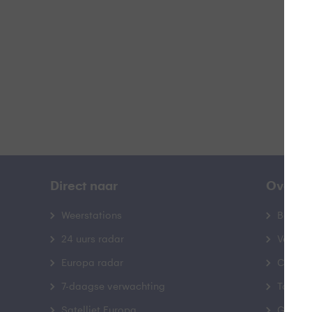
B
Direct naar
Over B
Weerstations
Bedrij
24 uurs radar
Veelge
Europa radar
Contac
7-daagse verwachting
Toegank
Satelliet Europa
Gebrui