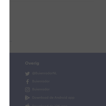
 aub...
Overig
@BuienradarNL
Buienradar
Buienradar
Download de Android app