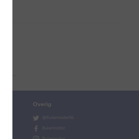
 aub...
Overig
@BuienradarNL
Buienradar
Buienradar