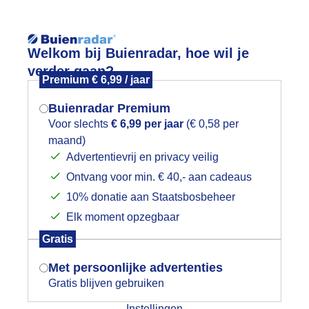
Reisinforma
Welkom bij Buienradar, hoe wil je
verder gaan?
Premium € 6,99 / jaar
Buienradar Premium
Voor slechts
€ 6,99 per jaar
(€ 0,58 per
wijd
Foto en video
Weerzine
maand)
Mogen we je locatie gebruiken voor
Advertentievrij en privacy veilig
het weer?
Zoeken in 
Ontvang voor min. € 40,- aan cadeaus
10% donatie aan Staatsbosbeheer
teenwijk
Elk moment opzegbaar
Indien je hier nog geen akkoord op hebt
Gratis
gegeven, verschijnt er zo een pop-up uit
je browser waarin deze toestemming
Met persoonlijke advertenties
gevraagd wordt.
Gratis blijven gebruiken
Instellingen