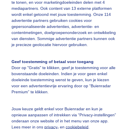
te tonen, en voor marketingdoeleinden delen met 4
mediapartners. Ook content van 13 externe platformen
omer
Zon
Wolken
wordt enkel getoond met jouw toestemming. Onze 114
advertentie partners gebruiken cookies voor
gepersonaliseerde advertenties, advertentie- en
ekijk slideshow
contentmetingen, doelgroepenonderzoek en ontwikkeling
van diensten. Sommige advertentie partners kunnen ook
je precieze geolocatie hiervoor gebruiken.
Geef toestemming of betaal voor toegang
Door op "Gratis" te klikken, geef je toestemming voor alle
Een moment geduld
bovenstaande doeleinden. Indien je voor geen enkel
doeleinde toestemming wenst te geven, kun je kiezen
voor een advertentievrije ervaring door op “Buienradar
Premium” te klikken.
uienradar
Mijn weer
Jouw keuze geldt enkel voor Buienradar en kun je
fsgegevens
De Bilt
opnieuw aanpassen of intrekken via “Privacy-instellingen”
stelde vragen
onderaan onze website of in het menu van onze app.
Lees meer in ons
privacy-
en
cookiebeleid
.
t