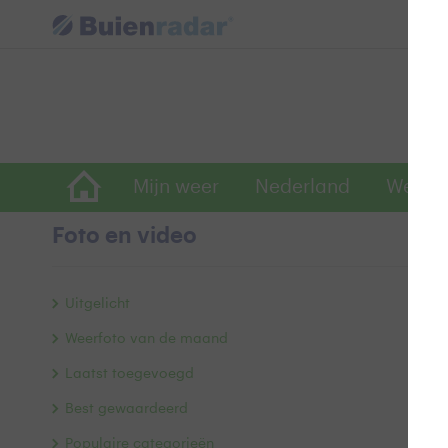
Mijn weer
Nederland
Wereld
Foto en video
S
Uitgelicht
Weerfoto van de maand
Laatst toegevoegd
Best gewaardeerd
Populaire categorieën