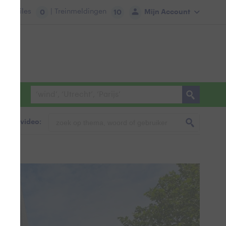
tie:
Files
| Treinmeldingen
Mijn Account
0
10
foto & video: