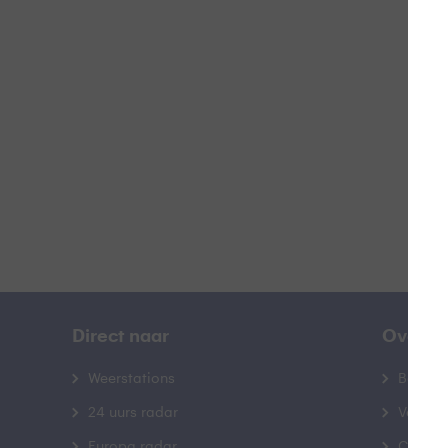
Z
B
Direct naar
Over B
Weerstations
Bedrij
24 uurs radar
Veelge
Europa radar
Contac