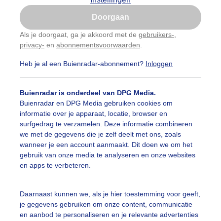
Is goed, toon de popup
Doorgaan
Nu niet, misschien later
Als je doorgaat, ga je akkoord met de
gebruikers-
,
privacy-
en
abonnementsvoorwaarden
.
Gebruik je Safari en wil je niet elke dag deze pop-up
zien?
Heb je al een Buienradar-abonnement?
Inloggen
Klik
hier
om dit aan te passen
Buienradar is onderdeel van DPG Media.
Buienradar en DPG Media gebruiken cookies om
informatie over je apparaat, locatie, browser en
surfgedrag te verzamelen. Deze informatie combineren
we met de gegevens die je zelf deelt met ons, zoals
wanneer je een account aanmaakt. Dit doen we om het
gebruik van onze media te analyseren en onze websites
en apps te verbeteren.
k zomers weer in Steenwijk, alleen wat sluierbewolking. 
Daarnaast kunnen we, als je hier toestemming voor geeft,
je gegevens gebruiken om onze content, communicatie
r: Rianka Visser
Gemaakt: 17-06-2026, 50x bekeken
en aanbod te personaliseren en je relevante advertenties