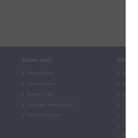
Direct naar
Over B
Weerstations
Bedrij
24 uurs radar
Veelge
Europa radar
Contac
7-daagse verwachting
Toegank
Satelliet Europa
Gebrui
Advert
Buienr