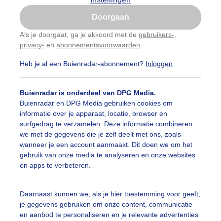
Is goed, toon de popup
Doorgaan
Nu niet, misschien later
Als je doorgaat, ga je akkoord met de
gebruikers-
,
privacy-
en
abonnementsvoorwaarden
.
Gebruik je Safari en wil je niet elke dag deze pop-up
zien?
Heb je al een Buienradar-abonnement?
Inloggen
Klik
hier
om dit aan te passen
Buienradar is onderdeel van DPG Media.
Buienradar en DPG Media gebruiken cookies om
informatie over je apparaat, locatie, browser en
surfgedrag te verzamelen. Deze informatie combineren
we met de gegevens die je zelf deelt met ons, zoals
wanneer je een account aanmaakt. Dit doen we om het
gebruik van onze media te analyseren en onze websites
r: ben Saanen
Gemaakt: 16-06-2026, 15x bekeken
en apps te verbeteren.
Daarnaast kunnen we, als je hier toestemming voor geeft,
je gegevens gebruiken om onze content, communicatie
ekijk slideshow
en aanbod te personaliseren en je relevante advertenties