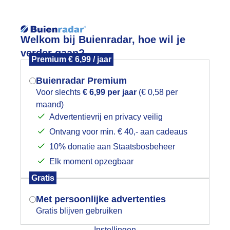
Reisinforma
Lees meer.
Welkom bij Buienradar, hoe wil je
verder gaan?
Premium € 6,99 / jaar
wijd
Foto en video
Weerzine
Buienradar Premium
Zoeken in 
Voor slechts
€ 6,99 per jaar
(€ 0,58 per
maand)
Mogen we je locatie gebruiken voor
kel buitje
Advertentievrij en privacy veilig
het weer?
Ontvang voor min. € 40,- aan cadeaus
10% donatie aan Staatsbosbeheer
Elk moment opzegbaar
Indien je hier nog geen akkoord op hebt
Gratis
gegeven, verschijnt er zo een pop-up uit
je browser waarin deze toestemming
Met persoonlijke advertenties
gevraagd wordt.
Gratis blijven gebruiken
Instellingen