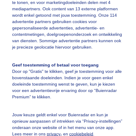
te tonen, en voor marketingdoeleinden delen met 4
mediapartners. Ook content van 13 externe platformen
wordt enkel getoond met jouw toestemming. Onze 114
advertentie partners gebruiken cookies voor
gepersonaliseerde advertenties, advertentie- en
Een moment geduld
contentmetingen, doelgroepenonderzoek en ontwikkeling
van diensten. Sommige advertentie partners kunnen ook
je precieze geolocatie hiervoor gebruiken.
uienradar
Mijn weer
Geef toestemming of betaal voor toegang
Door op "Gratis" te klikken, geef je toestemming voor alle
fsgegevens
De Bilt
bovenstaande doeleinden. Indien je voor geen enkel
stelde vragen
doeleinde toestemming wenst te geven, kun je kiezen
voor een advertentievrije ervaring door op “Buienradar
t
Premium” te klikken.
elijkheid
kersvoorwaarden
Jouw keuze geldt enkel voor Buienradar en kun je
opnieuw aanpassen of intrekken via “Privacy-instellingen”
eren
onderaan onze website of in het menu van onze app.
Lees meer in ons
privacy-
en
cookiebeleid
.
adar Team