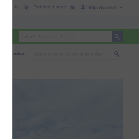
tie:
Files
| Treinmeldingen
Mijn Account
0
15
foto & video: