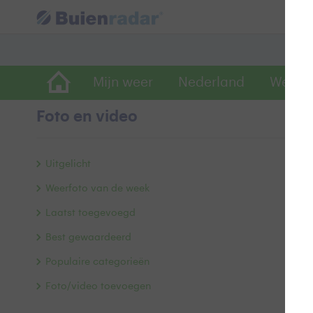
Mijn weer
Nederland
Wereld
Foto en video
en
Uitgelicht
Weerfoto van de week
Laatst toegevoegd
Best gewaardeerd
Populaire categorieën
Foto/video toevoegen