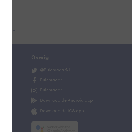
 aub...
Overig
@BuienradarNL
Buienradar
Buienradar
Download de Android app
Download de iOS app