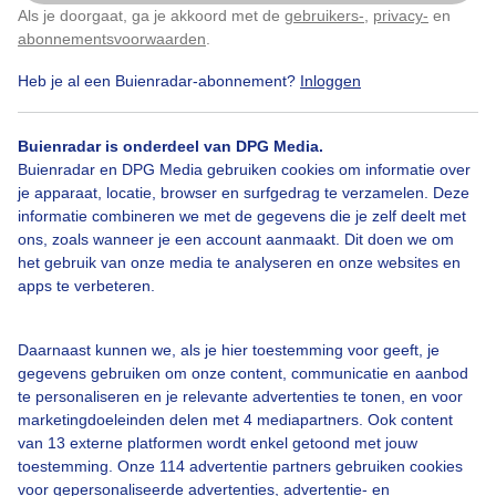
Als je doorgaat, ga je akkoord met de
gebruikers-
,
privacy-
en
Klik
hier
om dit aan te passen
abonnementsvoorwaarden
.
Heb je al een Buienradar-abonnement?
Inloggen
Wolken
Buienradar is onderdeel van DPG Media.
Buienradar en DPG Media gebruiken cookies om informatie over
je apparaat, locatie, browser en surfgedrag te verzamelen. Deze
Bekijk slideshow
informatie combineren we met de gegevens die je zelf deelt met
ons, zoals wanneer je een account aanmaakt. Dit doen we om
het gebruik van onze media te analyseren en onze websites en
apps te verbeteren.
Een moment geduld aub...
Daarnaast kunnen we, als je hier toestemming voor geeft, je
gegevens gebruiken om onze content, communicatie en aanbod
te personaliseren en je relevante advertenties te tonen, en voor
marketingdoeleinden delen met 4 mediapartners. Ook content
van 13 externe platformen wordt enkel getoond met jouw
toestemming. Onze 114 advertentie partners gebruiken cookies
voor gepersonaliseerde advertenties, advertentie- en