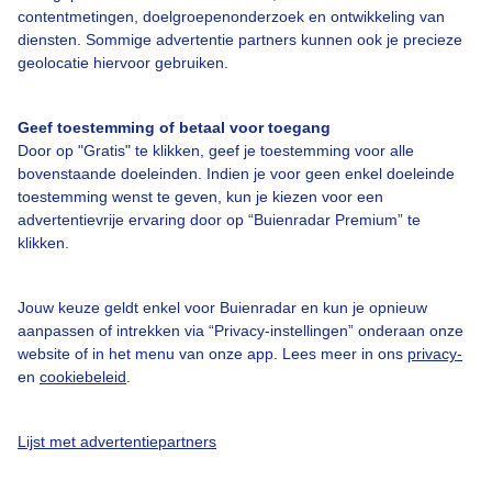
Over Buienradar
contentmetingen, doelgroepenonderzoek en ontwikkeling van
diensten. Sommige advertentie partners kunnen ook je precieze
geolocatie hiervoor gebruiken.
Bedrijfsgegevens
Veelgestelde vragen
Geef toestemming of betaal voor toegang
Door op "Gratis" te klikken, geef je toestemming voor alle
Contact
bovenstaande doeleinden. Indien je voor geen enkel doeleinde
Toegankelijkheid
toestemming wenst te geven, kun je kiezen voor een
advertentievrije ervaring door op “Buienradar Premium” te
Gebruikersvoorwaarden
klikken.
Adverteren
Buienradar Team
Jouw keuze geldt enkel voor Buienradar en kun je opnieuw
aanpassen of intrekken via “Privacy-instellingen” onderaan onze
Privacy beleid
website of in het menu van onze app. Lees meer in ons
privacy-
en
cookiebeleid
.
Cookie beleid
Privacy instellingen
Lijst met advertentiepartners
Gratis weerdata