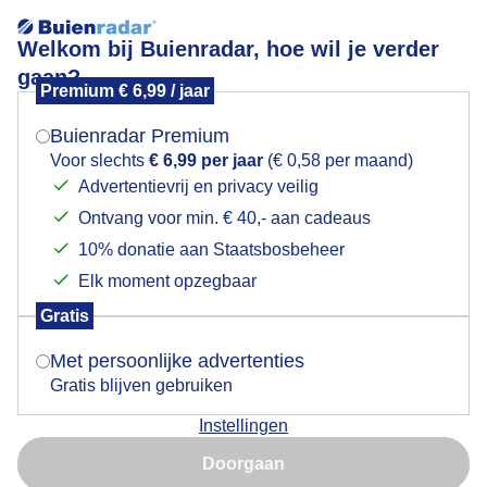
Welkom bij Buienradar, hoe wil je verder
gaan?
Premium € 6,99 / jaar
Mogen we je locatie gebruiken voor het
Grijze luchten boven de Veluwe
weer?
Buienradar Premium
Voor slechts
€ 6,99 per jaar
(€ 0,58 per maand)
Advertentievrij en privacy veilig
Ontvang voor min. € 40,- aan cadeaus
Indien je hier nog geen akkoord op hebt gegeven,
verschijnt er zo een pop-up uit je browser waarin
10% donatie aan Staatsbosbeheer
deze toestemming gevraagd wordt.
Elk moment opzegbaar
Gratis
Is goed, toon de popup
Met persoonlijke advertenties
Gratis blijven gebruiken
Grijze luchten boven de Veluwe, tijdstip foto 12.04
Instellingen
uur.
Nu niet, misschien later
Doorgaan
Door: Jacob Zeefat
Gemaakt: 17-06-2026, 32x bekeken
Gebruik je Safari en wil je niet elke dag deze pop-up zien?