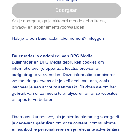
Is goed, toon de popup
Doorgaan
Nu niet, misschien later
Als je doorgaat, ga je akkoord met de
gebruikers-
,
privacy-
en
abonnementsvoorwaarden
.
Gebruik je Safari en wil je niet elke dag deze pop-up
zien?
Heb je al een Buienradar-abonnement?
Inloggen
Klik
hier
om dit aan te passen
Buienradar is onderdeel van DPG Media.
Buienradar en DPG Media gebruiken cookies om
informatie over je apparaat, locatie, browser en
surfgedrag te verzamelen. Deze informatie combineren
we met de gegevens die je zelf deelt met ons, zoals
wanneer je een account aanmaakt. Dit doen we om het
gebruik van onze media te analyseren en onze websites
en apps te verbeteren.
Daarnaast kunnen we, als je hier toestemming voor geeft,
r: Jan Horde
Gemaakt: 17-06-2026, 17x bekeken
je gegevens gebruiken om onze content, communicatie
en aanbod te personaliseren en je relevante advertenties