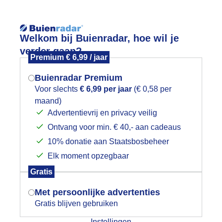
Reisinforma
Welkom bij Buienradar, hoe wil je
verder gaan?
Premium € 6,99 / jaar
Buienradar Premium
Voor slechts
€ 6,99 per jaar
(€ 0,58 per
wijd
Foto en video
Weerzine
maand)
Mogen we je locatie gebruiken voor
Advertentievrij en privacy veilig
het weer?
Zoeken in 
Ontvang voor min. € 40,- aan cadeaus
10% donatie aan Staatsbosbeheer
eerfoto
Elk moment opzegbaar
Indien je hier nog geen akkoord op hebt
Gratis
gegeven, verschijnt er zo een pop-up uit
je browser waarin deze toestemming
Met persoonlijke advertenties
gevraagd wordt.
Gratis blijven gebruiken
Instellingen