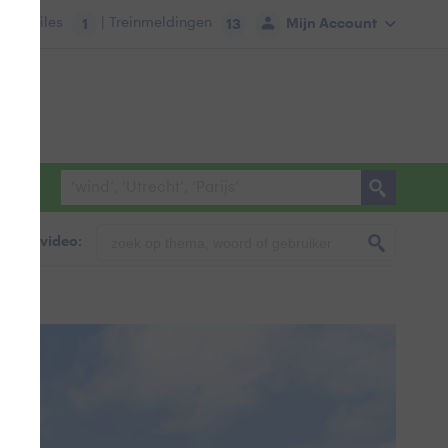
tie:
Files
| Treinmeldingen
Mijn Account
1
13
foto & video: