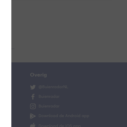
 aub...
Overig
@BuienradarNL
Buienradar
Buienradar
Download de Android app
Download de iOS app