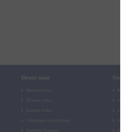
B
Direct naar
Over B
Weerstations
Bedrij
24 uurs radar
Veelge
Europa radar
Contac
7-daagse verwachting
Toegank
Satelliet Europa
Gebrui