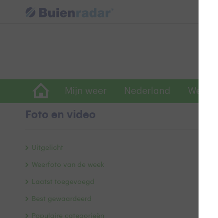
Mijn weer
Nederland
Wereld
Foto en video
w
Uitgelicht
Weerfoto van de week
Laatst toegevoegd
Best gewaardeerd
Populaire categorieën