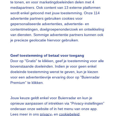
te tonen, en voor marketingdoeleinden delen met 4
mediapartners. Ook content van 13 externe platformen
ekijk slideshow
wordt enkel getoond met jouw toestemming. Onze 114
advertentie partners gebruiken cookies voor
gepersonaliseerde advertenties, advertentie- en
contentmetingen, doelgroepenonderzoek en ontwikkeling
van diensten. Sommige advertentie partners kunnen ook
je precieze geolocatie hiervoor gebruiken.
Een moment geduld
Geef toestemming of betaal voor toegang
Door op "Gratis" te klikken, geef je toestemming voor alle
bovenstaande doeleinden. Indien je voor geen enkel
uienradar
Mijn weer
doeleinde toestemming wenst te geven, kun je kiezen
voor een advertentievrije ervaring door op “Buienradar
fsgegevens
De Bilt
Premium” te klikken.
stelde vragen
t
Jouw keuze geldt enkel voor Buienradar en kun je
opnieuw aanpassen of intrekken via “Privacy-instellingen”
elijkheid
onderaan onze website of in het menu van onze app.
Lees meer in ons
privacy-
en
cookiebeleid
.
kersvoorwaarden