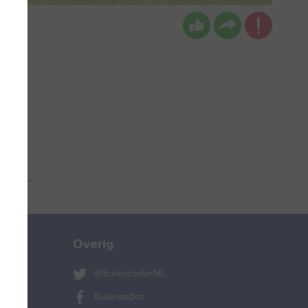
 aub...
Overig
@BuienradarNL
Buienradar