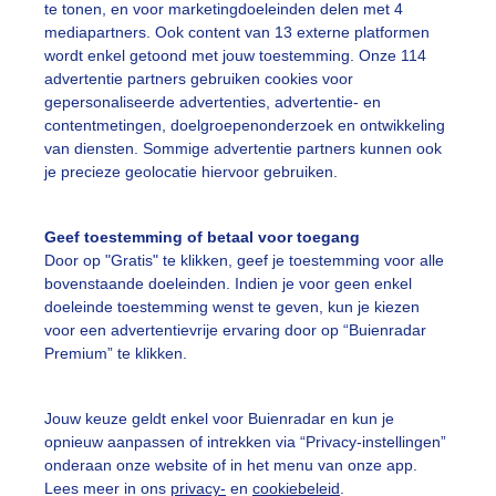
te tonen, en voor marketingdoeleinden delen met 4
mediapartners. Ook content van 13 externe platformen
r: Cynthia Van Leusden
Gemaakt: 16-06-2026, 66x bekeken
wordt enkel getoond met jouw toestemming. Onze 114
advertentie partners gebruiken cookies voor
gepersonaliseerde advertenties, advertentie- en
contentmetingen, doelgroepenonderzoek en ontwikkeling
ekijk slideshow
van diensten. Sommige advertentie partners kunnen ook
je precieze geolocatie hiervoor gebruiken.
Geef toestemming of betaal voor toegang
Door op "Gratis" te klikken, geef je toestemming voor alle
bovenstaande doeleinden. Indien je voor geen enkel
Een moment geduld
doeleinde toestemming wenst te geven, kun je kiezen
voor een advertentievrije ervaring door op “Buienradar
Premium” te klikken.
uienradar
Mijn weer
Jouw keuze geldt enkel voor Buienradar en kun je
fsgegevens
De Bilt
opnieuw aanpassen of intrekken via “Privacy-instellingen”
onderaan onze website of in het menu van onze app.
stelde vragen
Lees meer in ons
privacy-
en
cookiebeleid
.