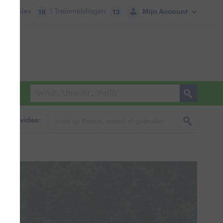
tie:
Files
| Treinmeldingen
Mijn Account
18
13
foto & video: