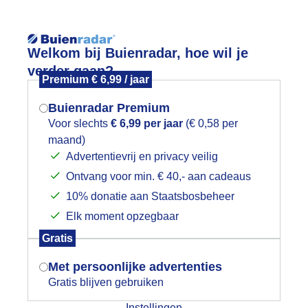
Reisinforma
Welkom bij Buienradar, hoe wil je
verder gaan?
Premium € 6,99 / jaar
Buienradar Premium
Voor slechts
€ 6,99 per jaar
(€ 0,58 per
wijd
Foto en video
Weerzine
maand)
Mogen we je locatie gebruiken voor
Advertentievrij en privacy veilig
het weer?
Zoeken in 
Ontvang voor min. € 40,- aan cadeaus
10% donatie aan Staatsbosbeheer
anmorgen moest de jas nog aan
Elk moment opzegbaar
Indien je hier nog geen akkoord op hebt
Gratis
gegeven, verschijnt er zo een pop-up uit
je browser waarin deze toestemming
Met persoonlijke advertenties
gevraagd wordt.
Gratis blijven gebruiken
Instellingen