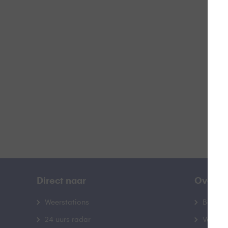
Doo
B
Direct naar
Over B
Weerstations
Bedrij
24 uurs radar
Veelge