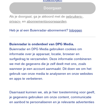
Is goed, toon de popup
Doorgaan
Nu niet, misschien later
Als je doorgaat, ga je akkoord met de
gebruikers-
,
privacy-
en
abonnementsvoorwaarden
.
Gebruik je Safari en wil je niet elke dag deze pop-up
zien?
Heb je al een Buienradar-abonnement?
Inloggen
Klik
hier
om dit aan te passen
Buienradar is onderdeel van DPG Media.
Buienradar en DPG Media gebruiken cookies om
informatie over je apparaat, locatie, browser en
surfgedrag te verzamelen. Deze informatie combineren
we met de gegevens die je zelf deelt met ons, zoals
wanneer je een account aanmaakt. Dit doen we om het
gebruik van onze media te analyseren en onze websites
en apps te verbeteren.
Daarnaast kunnen we, als je hier toestemming voor geeft,
je gegevens gebruiken om onze content, communicatie
en aanbod te personaliseren en je relevante advertenties