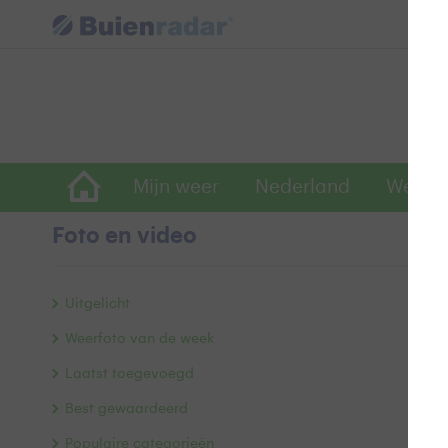
Mijn weer
Nederland
Wereld
Foto en video
V
Uitgelicht
Weerfoto van de week
Laatst toegevoegd
Best gewaardeerd
Populaire categorieën