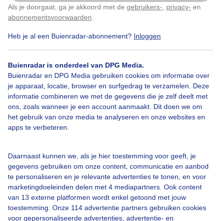
Als je doorgaat, ga je akkoord met de
gebruikers-
,
privacy-
en
Klik
hier
om dit aan te passen
abonnementsvoorwaarden
.
Heb je al een Buienradar-abonnement?
Inloggen
Bekijk slideshow
Buienradar is onderdeel van DPG Media.
Buienradar en DPG Media gebruiken cookies om informatie over
je apparaat, locatie, browser en surfgedrag te verzamelen. Deze
informatie combineren we met de gegevens die je zelf deelt met
ons, zoals wanneer je een account aanmaakt. Dit doen we om
het gebruik van onze media te analyseren en onze websites en
Een moment geduld aub...
apps te verbeteren.
Daarnaast kunnen we, als je hier toestemming voor geeft, je
gegevens gebruiken om onze content, communicatie en aanbod
te personaliseren en je relevante advertenties te tonen, en voor
marketingdoeleinden delen met 4 mediapartners. Ook content
Over Buienradar
van 13 externe platformen wordt enkel getoond met jouw
toestemming. Onze 114 advertentie partners gebruiken cookies
voor gepersonaliseerde advertenties, advertentie- en