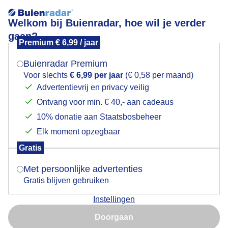
Welkom bij Buienradar, hoe wil je verder
gaan?
Premium € 6,99 / jaar
Mogen we je locatie gebruiken voor het
Schapenwolkjes in blauwe lucht.
weer?
Buienradar Premium
Voor slechts
€ 6,99 per jaar
(€ 0,58 per maand)
Advertentievrij en privacy veilig
Ontvang voor min. € 40,- aan cadeaus
Indien je hier nog geen akkoord op hebt gegeven,
verschijnt er zo een pop-up uit je browser waarin
10% donatie aan Staatsbosbeheer
deze toestemming gevraagd wordt.
Elk moment opzegbaar
Gratis
Is goed, toon de popup
Met persoonlijke advertenties
Gratis blijven gebruiken
Instellingen
Nu niet, misschien later
Door: Adri Joosse
Gemaakt: 16-06-2026, 39x bekeken
Doorgaan
Gebruik je Safari en wil je niet elke dag deze pop-up zien?