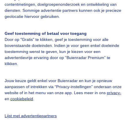
Bedrijfsgegevens
contentmetingen, doelgroepenonderzoek en ontwikkeling van
diensten. Sommige advertentie partners kunnen ook je precieze
Veelgestelde vragen
geolocatie hiervoor gebruiken.
Contact
Toegankelijkheid
Geef toestemming of betaal voor toegang
Door op "Gratis" te klikken, geef je toestemming voor alle
Gebruikersvoorwaarden
bovenstaande doeleinden. Indien je voor geen enkel doeleinde
Adverteren
toestemming wenst te geven, kun je kiezen voor een
advertentievrije ervaring door op “Buienradar Premium” te
Buienradar Team
klikken.
Privacy beleid
Cookie beleid
Jouw keuze geldt enkel voor Buienradar en kun je opnieuw
aanpassen of intrekken via “Privacy-instellingen” onderaan onze
Privacy instellingen
website of in het menu van onze app. Lees meer in ons
privacy-
en
cookiebeleid
.
Gratis weerdata
@BuienradarNL
Lijst met advertentiepartners
Buienradar