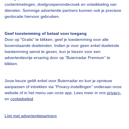
contentmetingen, doelgroepenonderzoek en ontwikkeling van
Over Buienradar
diensten. Sommige advertentie partners kunnen ook je precieze
geolocatie hiervoor gebruiken.
Bedrijfsgegevens
Geef toestemming of betaal voor toegang
Veelgestelde vragen
Door op "Gratis" te klikken, geef je toestemming voor alle
Contact
bovenstaande doeleinden. Indien je voor geen enkel doeleinde
toestemming wenst te geven, kun je kiezen voor een
Toegankelijkheid
advertentievrije ervaring door op “Buienradar Premium” te
Gebruikersvoorwaarden
klikken.
Adverteren
Jouw keuze geldt enkel voor Buienradar en kun je opnieuw
Buienradar Team
aanpassen of intrekken via “Privacy-instellingen” onderaan onze
website of in het menu van onze app. Lees meer in ons
privacy-
Privacy beleid
en
cookiebeleid
.
Cookie beleid
Privacy instellingen
Lijst met advertentiepartners
Gratis weerdata