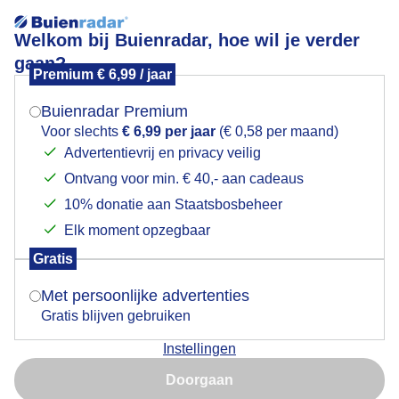
Welkom bij Buienradar, hoe wil je verder
gaan?
Premium € 6,99 / jaar
Mogen we je locatie gebruiken voor het
KLAPROZEN WOLKENLUCHT ZON RIJNDIJK
weer?
WOGNUM NH 16 JUNI
Buienradar Premium
Voor slechts
€ 6,99 per jaar
(€ 0,58 per maand)
Advertentievrij en privacy veilig
Ontvang voor min. € 40,- aan cadeaus
Indien je hier nog geen akkoord op hebt gegeven,
verschijnt er zo een pop-up uit je browser waarin
10% donatie aan Staatsbosbeheer
deze toestemming gevraagd wordt.
Elk moment opzegbaar
Gratis
Is goed, toon de popup
Met persoonlijke advertenties
Gratis blijven gebruiken
Instellingen
Nu niet, misschien later
Doorgaan
Gebruik je Safari en wil je niet elke dag deze pop-up zien?