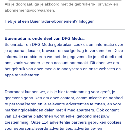
Als je doorgaat, ga je akkoord met de
gebruikers-
,
privacy-
en
Klik
hier
om dit aan te passen
abonnementsvoorwaarden
.
Door: Jannie Lukasse Fongers
Gemaakt: 16-06-2026, 25x bekeken
Heb je al een Buienradar-abonnement?
Inloggen
Buienradar is onderdeel van DPG Media.
Buienradar en DPG Media gebruiken cookies om informatie over
je apparaat, locatie, browser en surfgedrag te verzamelen. Deze
Bekijk slideshow
informatie combineren we met de gegevens die je zelf deelt met
ons, zoals wanneer je een account aanmaakt. Dit doen we om
het gebruik van onze media te analyseren en onze websites en
apps te verbeteren.
Daarnaast kunnen we, als je hier toestemming voor geeft, je
Een moment geduld aub...
gegevens gebruiken om onze content, communicatie en aanbod
te personaliseren en je relevante advertenties te tonen, en voor
marketingdoeleinden delen met 4 mediapartners. Ook content
van 13 externe platformen wordt enkel getoond met jouw
toestemming. Onze 114 advertentie partners gebruiken cookies
voor gepersonaliseerde advertenties, advertentie- en