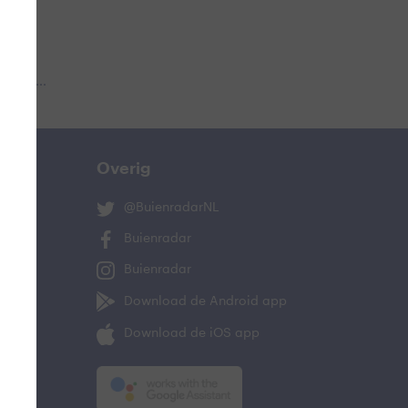
 aub...
Overig
@BuienradarNL
Buienradar
Buienradar
Download de Android app
Download de iOS app