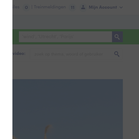
tie:
Files
| Treinmeldingen
Mijn Account
0
11
foto & video: