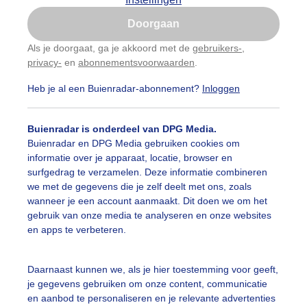
Is goed, toon de popup
Doorgaan
Nu niet, misschien later
Als je doorgaat, ga je akkoord met de
gebruikers-
,
privacy-
en
abonnementsvoorwaarden
.
Gebruik je Safari en wil je niet elke dag deze pop-up
zien?
Heb je al een Buienradar-abonnement?
Inloggen
Klik
hier
om dit aan te passen
Buienradar is onderdeel van DPG Media.
Buienradar en DPG Media gebruiken cookies om
informatie over je apparaat, locatie, browser en
surfgedrag te verzamelen. Deze informatie combineren
we met de gegevens die je zelf deelt met ons, zoals
wanneer je een account aanmaakt. Dit doen we om het
gebruik van onze media te analyseren en onze websites
r: Gieny Westra
Gemaakt: 16-06-2026, 16x bekeken
en apps te verbeteren.
Daarnaast kunnen we, als je hier toestemming voor geeft,
ekijk slideshow
je gegevens gebruiken om onze content, communicatie
en aanbod te personaliseren en je relevante advertenties