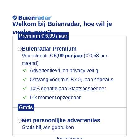
Reisinforma
Lees meer.
Welkom bij Buienradar, hoe wil je
verder gaan?
Premium € 6,99 / jaar
wijd
Foto en video
Weerzine
Buienradar Premium
Zoeken in 
Voor slechts
€ 6,99 per jaar
(€ 0,58 per
maand)
Mogen we je locatie gebruiken voor
trandweer en strakblauw
Advertentievrij en privacy veilig
het weer?
Ontvang voor min. € 40,- aan cadeaus
10% donatie aan Staatsbosbeheer
Elk moment opzegbaar
Indien je hier nog geen akkoord op hebt
Gratis
gegeven, verschijnt er zo een pop-up uit
je browser waarin deze toestemming
Met persoonlijke advertenties
gevraagd wordt.
Gratis blijven gebruiken
Instellingen