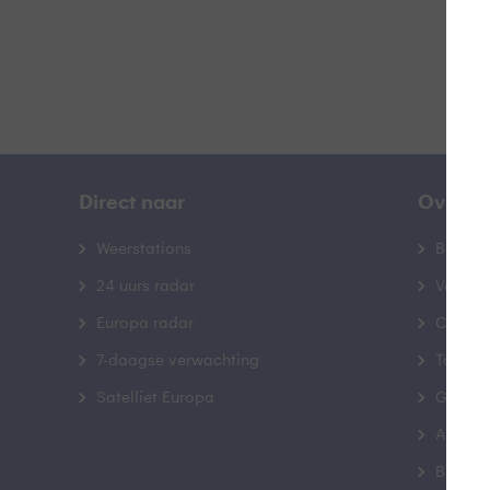
Direct naar
Over B
Weerstations
Bedrij
24 uurs radar
Veelge
Europa radar
Contac
7-daagse verwachting
Toegank
Satelliet Europa
Gebrui
Advert
Buienr