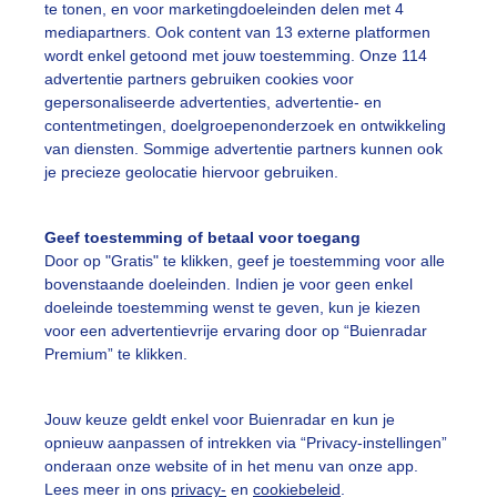
te tonen, en voor marketingdoeleinden delen met 4
mediapartners. Ook content van 13 externe platformen
wordt enkel getoond met jouw toestemming. Onze 114
advertentie partners gebruiken cookies voor
Een moment geduld
gepersonaliseerde advertenties, advertentie- en
contentmetingen, doelgroepenonderzoek en ontwikkeling
van diensten. Sommige advertentie partners kunnen ook
je precieze geolocatie hiervoor gebruiken.
uienradar
Mijn weer
Geef toestemming of betaal voor toegang
fsgegevens
De Bilt
Door op "Gratis" te klikken, geef je toestemming voor alle
bovenstaande doeleinden. Indien je voor geen enkel
stelde vragen
doeleinde toestemming wenst te geven, kun je kiezen
t
voor een advertentievrije ervaring door op “Buienradar
Premium” te klikken.
elijkheid
kersvoorwaarden
Jouw keuze geldt enkel voor Buienradar en kun je
opnieuw aanpassen of intrekken via “Privacy-instellingen”
eren
onderaan onze website of in het menu van onze app.
adar Team
Lees meer in ons
privacy-
en
cookiebeleid
.