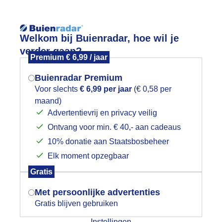
Reisinforma
Welkom bij Buienradar, hoe wil je
verder gaan?
Premium € 6,99 / jaar
Buienradar Premium
Voor slechts
€ 6,99 per jaar
(€ 0,58 per
wijd
Foto en video
Weerzine
maand)
Mogen we je locatie gebruiken voor
Advertentievrij en privacy veilig
het weer?
Zoeken in 
Ontvang voor min. € 40,- aan cadeaus
10% donatie aan Staatsbosbeheer
oedemorgen
Elk moment opzegbaar
Indien je hier nog geen akkoord op hebt
Gratis
gegeven, verschijnt er zo een pop-up uit
je browser waarin deze toestemming
Met persoonlijke advertenties
gevraagd wordt.
Gratis blijven gebruiken
Instellingen