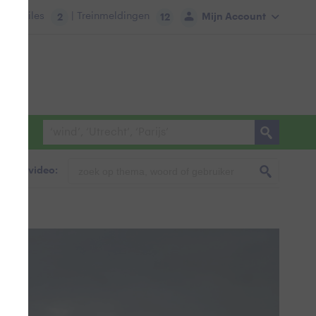
tie:
Files
| Treinmeldingen
Mijn Account
2
12
foto & video: