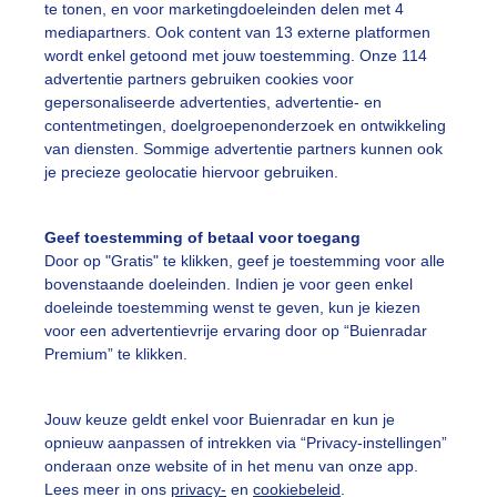
te tonen, en voor marketingdoeleinden delen met 4
mediapartners. Ook content van 13 externe platformen
olken
wordt enkel getoond met jouw toestemming. Onze 114
advertentie partners gebruiken cookies voor
gepersonaliseerde advertenties, advertentie- en
ekijk slideshow
contentmetingen, doelgroepenonderzoek en ontwikkeling
van diensten. Sommige advertentie partners kunnen ook
je precieze geolocatie hiervoor gebruiken.
Geef toestemming of betaal voor toegang
Door op "Gratis" te klikken, geef je toestemming voor alle
Een moment geduld
bovenstaande doeleinden. Indien je voor geen enkel
doeleinde toestemming wenst te geven, kun je kiezen
voor een advertentievrije ervaring door op “Buienradar
Premium” te klikken.
uienradar
Mijn weer
Jouw keuze geldt enkel voor Buienradar en kun je
fsgegevens
De Bilt
opnieuw aanpassen of intrekken via “Privacy-instellingen”
stelde vragen
onderaan onze website of in het menu van onze app.
Lees meer in ons
privacy-
en
cookiebeleid
.
t