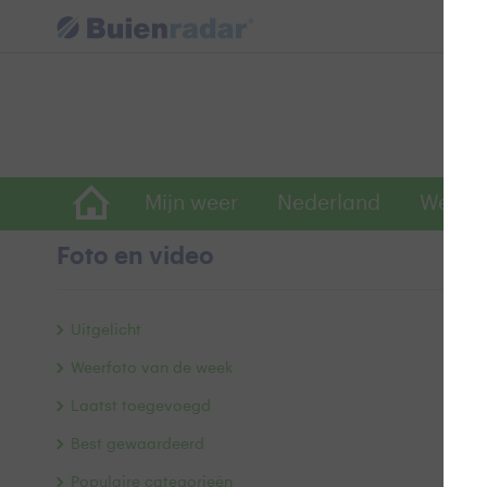
Mijn weer
Nederland
Wereld
Foto en video
G
Uitgelicht
Weerfoto van de week
Laatst toegevoegd
Best gewaardeerd
Populaire categorieën