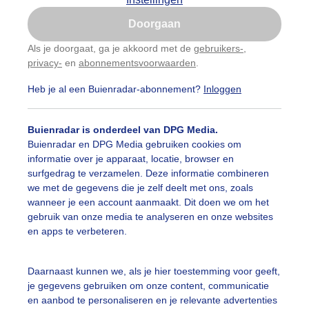
Is goed, toon de popup
Doorgaan
Nu niet, misschien later
Als je doorgaat, ga je akkoord met de
gebruikers-
,
privacy-
en
abonnementsvoorwaarden
.
Gebruik je Safari en wil je niet elke dag deze pop-up
zien?
Heb je al een Buienradar-abonnement?
Inloggen
Klik
hier
om dit aan te passen
Buienradar is onderdeel van DPG Media.
Buienradar en DPG Media gebruiken cookies om
informatie over je apparaat, locatie, browser en
surfgedrag te verzamelen. Deze informatie combineren
we met de gegevens die je zelf deelt met ons, zoals
wanneer je een account aanmaakt. Dit doen we om het
gebruik van onze media te analyseren en onze websites
en apps te verbeteren.
uist langs de lek
Daarnaast kunnen we, als je hier toestemming voor geeft,
je gegevens gebruiken om onze content, communicatie
r: Dilia van Zon
Gemaakt: 16-06-2026, 49x bekeken
en aanbod te personaliseren en je relevante advertenties