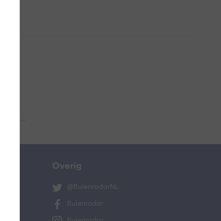
 aub...
Overig
@BuienradarNL
Buienradar
Buienradar