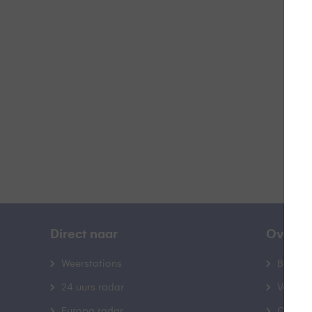
W
B
Direct naar
Over B
Weerstations
Bedrij
24 uurs radar
Veelge
Europa radar
Contac