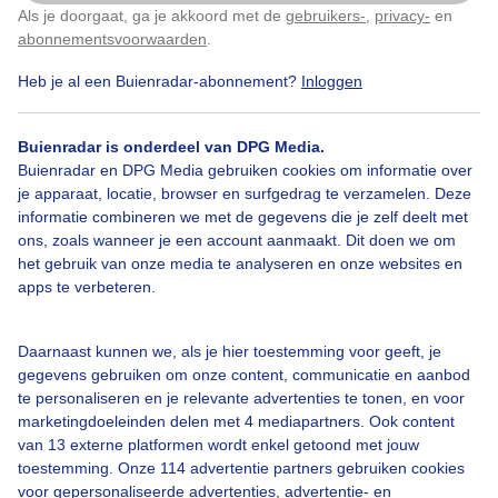
Als je doorgaat, ga je akkoord met de
gebruikers-
,
privacy-
en
Klik
hier
om dit aan te passen
abonnementsvoorwaarden
.
Heb je al een Buienradar-abonnement?
Inloggen
Bekijk slideshow
Buienradar is onderdeel van DPG Media.
Buienradar en DPG Media gebruiken cookies om informatie over
je apparaat, locatie, browser en surfgedrag te verzamelen. Deze
informatie combineren we met de gegevens die je zelf deelt met
ons, zoals wanneer je een account aanmaakt. Dit doen we om
Een moment geduld aub...
het gebruik van onze media te analyseren en onze websites en
apps te verbeteren.
Daarnaast kunnen we, als je hier toestemming voor geeft, je
gegevens gebruiken om onze content, communicatie en aanbod
te personaliseren en je relevante advertenties te tonen, en voor
Over Buienradar
marketingdoeleinden delen met 4 mediapartners. Ook content
van 13 externe platformen wordt enkel getoond met jouw
toestemming. Onze 114 advertentie partners gebruiken cookies
Bedrijfsgegevens
voor gepersonaliseerde advertenties, advertentie- en