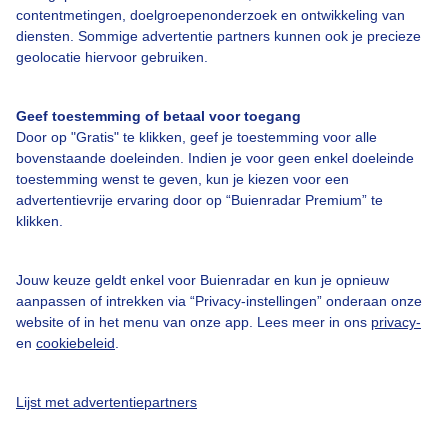
contentmetingen, doelgroepenonderzoek en ontwikkeling van
Veelgestelde vragen
diensten. Sommige advertentie partners kunnen ook je precieze
Contact
geolocatie hiervoor gebruiken.
Toegankelijkheid
Geef toestemming of betaal voor toegang
Gebruikersvoorwaarden
Door op "Gratis" te klikken, geef je toestemming voor alle
Adverteren
bovenstaande doeleinden. Indien je voor geen enkel doeleinde
toestemming wenst te geven, kun je kiezen voor een
Buienradar Team
advertentievrije ervaring door op “Buienradar Premium” te
klikken.
Privacy beleid
Cookie beleid
Jouw keuze geldt enkel voor Buienradar en kun je opnieuw
Privacy instellingen
aanpassen of intrekken via “Privacy-instellingen” onderaan onze
website of in het menu van onze app. Lees meer in ons
privacy-
Gratis weerdata
en
cookiebeleid
.
@BuienradarNL
Lijst met advertentiepartners
Buienradar
Buienradar