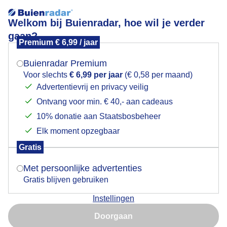
Welkom bij Buienradar, hoe wil je verder
gaan?
Premium € 6,99 / jaar
Mogen we je locatie gebruiken voor het
mooie luchten in Grootschermer
weer?
Buienradar Premium
Voor slechts
€ 6,99 per jaar
(€ 0,58 per maand)
Advertentievrij en privacy veilig
Ontvang voor min. € 40,- aan cadeaus
Indien je hier nog geen akkoord op hebt gegeven,
verschijnt er zo een pop-up uit je browser waarin
10% donatie aan Staatsbosbeheer
deze toestemming gevraagd wordt.
Elk moment opzegbaar
Gratis
Is goed, toon de popup
Met persoonlijke advertenties
Gratis blijven gebruiken
Instellingen
Nu niet, misschien later
Doorgaan
Gebruik je Safari en wil je niet elke dag deze pop-up zien?
Door: Nico
Gemaakt: 15-06-2026, 40x bekeken