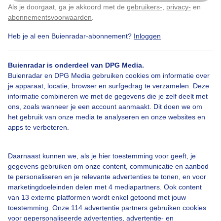
Als je doorgaat, ga je akkoord met de
gebruikers-
,
privacy-
en
Klik
hier
om dit aan te passen
abonnementsvoorwaarden
.
Heb je al een Buienradar-abonnement?
Inloggen
Buienradar is onderdeel van DPG Media.
Bekijk slideshow
Buienradar en DPG Media gebruiken cookies om informatie over
je apparaat, locatie, browser en surfgedrag te verzamelen. Deze
informatie combineren we met de gegevens die je zelf deelt met
ons, zoals wanneer je een account aanmaakt. Dit doen we om
het gebruik van onze media te analyseren en onze websites en
apps te verbeteren.
Een moment geduld aub...
Daarnaast kunnen we, als je hier toestemming voor geeft, je
gegevens gebruiken om onze content, communicatie en aanbod
te personaliseren en je relevante advertenties te tonen, en voor
marketingdoeleinden delen met 4 mediapartners. Ook content
van 13 externe platformen wordt enkel getoond met jouw
Over Buienradar
toestemming. Onze 114 advertentie partners gebruiken cookies
voor gepersonaliseerde advertenties, advertentie- en