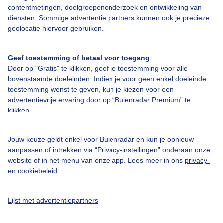
contentmetingen, doelgroepenonderzoek en ontwikkeling van
Bedrijfsgegevens
diensten. Sommige advertentie partners kunnen ook je precieze
geolocatie hiervoor gebruiken.
Veelgestelde vragen
Contact
Geef toestemming of betaal voor toegang
Toegankelijkheid
Door op "Gratis" te klikken, geef je toestemming voor alle
bovenstaande doeleinden. Indien je voor geen enkel doeleinde
Gebruikersvoorwaarden
toestemming wenst te geven, kun je kiezen voor een
advertentievrije ervaring door op “Buienradar Premium” te
Adverteren
klikken.
Buienradar Team
Privacy beleid
Jouw keuze geldt enkel voor Buienradar en kun je opnieuw
aanpassen of intrekken via “Privacy-instellingen” onderaan onze
Cookie beleid
website of in het menu van onze app. Lees meer in ons
privacy-
Privacy instellingen
en
cookiebeleid
.
Gratis weerdata
Lijst met advertentiepartners
@BuienradarNL