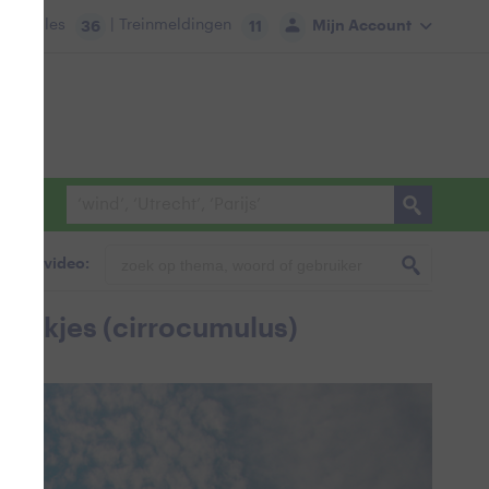
tie:
Files
| Treinmeldingen
Mijn Account
36
11
foto & video:
wolkjes (cirrocumulus)