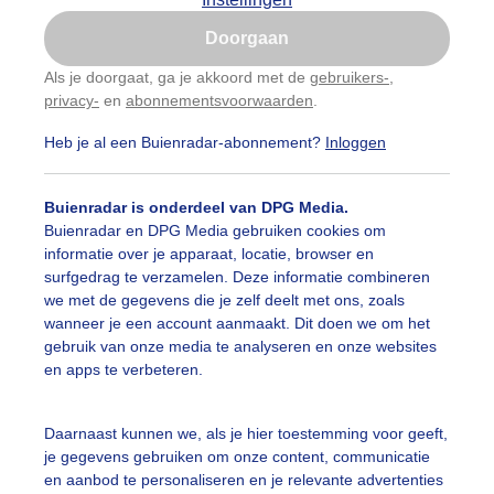
Is goed, toon de popup
Doorgaan
Nu niet, misschien later
Als je doorgaat, ga je akkoord met de
gebruikers-
,
privacy-
en
abonnementsvoorwaarden
.
Gebruik je Safari en wil je niet elke dag deze pop-up
zien?
Heb je al een Buienradar-abonnement?
Inloggen
Klik
hier
om dit aan te passen
Buienradar is onderdeel van DPG Media.
Buienradar en DPG Media gebruiken cookies om
informatie over je apparaat, locatie, browser en
surfgedrag te verzamelen. Deze informatie combineren
we met de gegevens die je zelf deelt met ons, zoals
wanneer je een account aanmaakt. Dit doen we om het
gebruik van onze media te analyseren en onze websites
en apps te verbeteren.
Daarnaast kunnen we, als je hier toestemming voor geeft,
je gegevens gebruiken om onze content, communicatie
r: Vivian Kramer
Gemaakt: 15-06-2026, 58x bekeken
en aanbod te personaliseren en je relevante advertenties