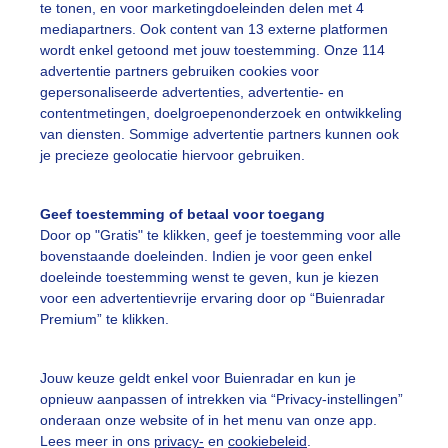
te tonen, en voor marketingdoeleinden delen met 4
mediapartners. Ook content van 13 externe platformen
wordt enkel getoond met jouw toestemming. Onze 114
ekijk slideshow
advertentie partners gebruiken cookies voor
gepersonaliseerde advertenties, advertentie- en
contentmetingen, doelgroepenonderzoek en ontwikkeling
van diensten. Sommige advertentie partners kunnen ook
je precieze geolocatie hiervoor gebruiken.
Een moment geduld
Geef toestemming of betaal voor toegang
Door op "Gratis" te klikken, geef je toestemming voor alle
bovenstaande doeleinden. Indien je voor geen enkel
doeleinde toestemming wenst te geven, kun je kiezen
uienradar
Mijn weer
voor een advertentievrije ervaring door op “Buienradar
Premium” te klikken.
fsgegevens
De Bilt
stelde vragen
Jouw keuze geldt enkel voor Buienradar en kun je
opnieuw aanpassen of intrekken via “Privacy-instellingen”
t
onderaan onze website of in het menu van onze app.
elijkheid
Lees meer in ons
privacy-
en
cookiebeleid
.