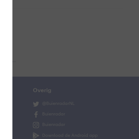
 aub...
Overig
@BuienradarNL
Buienradar
Buienradar
Download de Android app