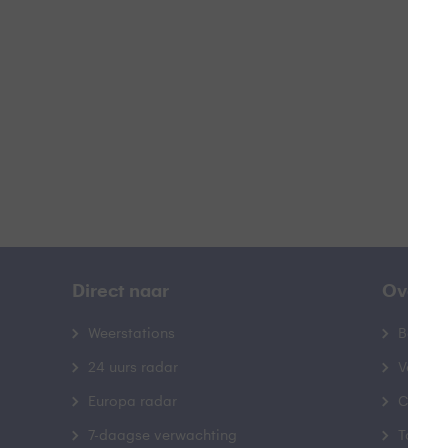
B
Direct naar
Over B
Weerstations
Bedrij
24 uurs radar
Veelge
Europa radar
Contac
7-daagse verwachting
Toegank