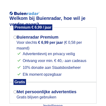
Reisinforma
Welkom bij Buienradar, hoe wil je
verder gaan?
Premium € 6,99 / jaar
Buienradar Premium
Voor slechts
€ 6,99 per jaar
(€ 0,58 per
wijd
Foto en video
Weerzine
maand)
Mogen we je locatie gebruiken voor
Advertentievrij en privacy veilig
het weer?
Zoeken in 
Ontvang voor min. € 40,- aan cadeaus
10% donatie aan Staatsbosbeheer
indveer (cirrus) omlijst door schapen
Elk moment opzegbaar
anochtend in Colijnsplaat (Zeeland)
Indien je hier nog geen akkoord op hebt
Gratis
gegeven, verschijnt er zo een pop-up uit
je browser waarin deze toestemming
Met persoonlijke advertenties
gevraagd wordt.
Gratis blijven gebruiken
Instellingen