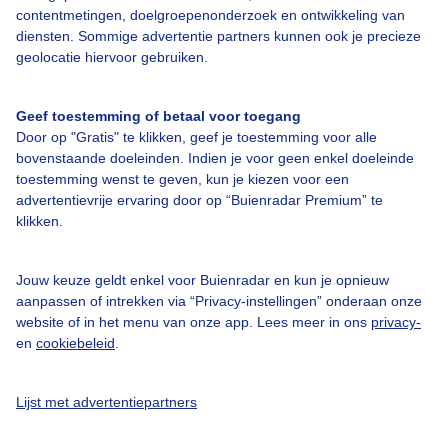
contentmetingen, doelgroepenonderzoek en ontwikkeling van
Veelgestelde vragen
diensten. Sommige advertentie partners kunnen ook je precieze
Contact
geolocatie hiervoor gebruiken.
Toegankelijkheid
Geef toestemming of betaal voor toegang
Gebruikersvoorwaarden
Door op "Gratis" te klikken, geef je toestemming voor alle
Adverteren
bovenstaande doeleinden. Indien je voor geen enkel doeleinde
toestemming wenst te geven, kun je kiezen voor een
Buienradar Team
advertentievrije ervaring door op “Buienradar Premium” te
klikken.
Privacy beleid
Cookie beleid
Jouw keuze geldt enkel voor Buienradar en kun je opnieuw
Privacy instellingen
aanpassen of intrekken via “Privacy-instellingen” onderaan onze
website of in het menu van onze app. Lees meer in ons
privacy-
Gratis weerdata
en
cookiebeleid
.
@BuienradarNL
Lijst met advertentiepartners
Buienradar
Buienradar