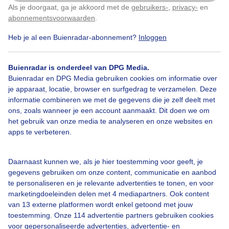
Als je doorgaat, ga je akkoord met de
gebruikers-
,
privacy-
en
Klik
hier
om dit aan te passen
abonnementsvoorwaarden
.
Heb je al een Buienradar-abonnement?
Inloggen
Bekijk slideshow
Buienradar is onderdeel van DPG Media.
Buienradar en DPG Media gebruiken cookies om informatie over
je apparaat, locatie, browser en surfgedrag te verzamelen. Deze
informatie combineren we met de gegevens die je zelf deelt met
ons, zoals wanneer je een account aanmaakt. Dit doen we om
Een moment geduld aub...
het gebruik van onze media te analyseren en onze websites en
apps te verbeteren.
Daarnaast kunnen we, als je hier toestemming voor geeft, je
gegevens gebruiken om onze content, communicatie en aanbod
te personaliseren en je relevante advertenties te tonen, en voor
Over Buienradar
marketingdoeleinden delen met 4 mediapartners. Ook content
van 13 externe platformen wordt enkel getoond met jouw
toestemming. Onze 114 advertentie partners gebruiken cookies
Bedrijfsgegevens
voor gepersonaliseerde advertenties, advertentie- en