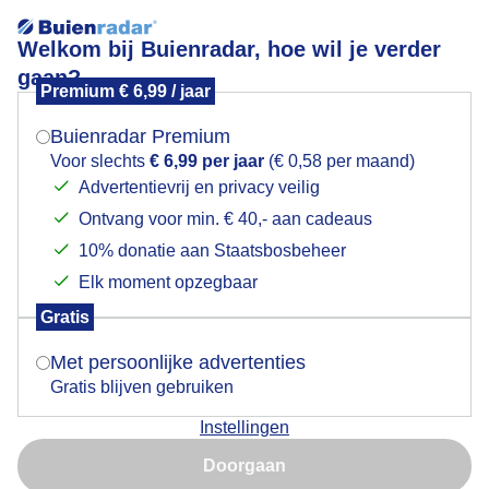
Welkom bij Buienradar, hoe wil je verder
gaan?
Premium € 6,99 / jaar
Mogen we je locatie gebruiken voor het
Kwelderland
weer?
Buienradar Premium
Voor slechts
€ 6,99 per jaar
(€ 0,58 per maand)
Advertentievrij en privacy veilig
Ontvang voor min. € 40,- aan cadeaus
Indien je hier nog geen akkoord op hebt gegeven,
verschijnt er zo een pop-up uit je browser waarin
10% donatie aan Staatsbosbeheer
deze toestemming gevraagd wordt.
Elk moment opzegbaar
Gratis
Is goed, toon de popup
Met persoonlijke advertenties
Gratis blijven gebruiken
Instellingen
Nu niet, misschien later
Door: Tonny de Vries
Gemaakt: 15-06-2026, 58x bekeken
Doorgaan
Gebruik je Safari en wil je niet elke dag deze pop-up zien?