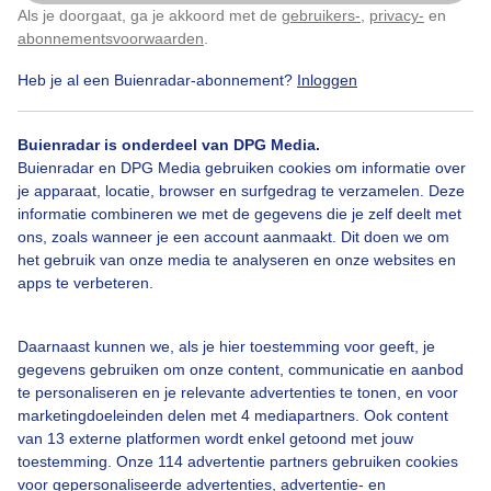
Als je doorgaat, ga je akkoord met de
gebruikers-
,
privacy-
en
Klik
hier
om dit aan te passen
abonnementsvoorwaarden
.
Heb je al een Buienradar-abonnement?
Inloggen
Buienradar is onderdeel van DPG Media.
Bekijk slideshow
Buienradar en DPG Media gebruiken cookies om informatie over
je apparaat, locatie, browser en surfgedrag te verzamelen. Deze
informatie combineren we met de gegevens die je zelf deelt met
ons, zoals wanneer je een account aanmaakt. Dit doen we om
het gebruik van onze media te analyseren en onze websites en
apps te verbeteren.
Een moment geduld aub...
Daarnaast kunnen we, als je hier toestemming voor geeft, je
gegevens gebruiken om onze content, communicatie en aanbod
te personaliseren en je relevante advertenties te tonen, en voor
marketingdoeleinden delen met 4 mediapartners. Ook content
van 13 externe platformen wordt enkel getoond met jouw
Over Buienradar
toestemming. Onze 114 advertentie partners gebruiken cookies
voor gepersonaliseerde advertenties, advertentie- en