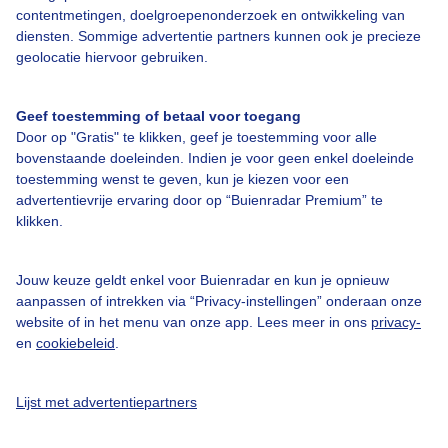
contentmetingen, doelgroepenonderzoek en ontwikkeling van
Bedrijfsgegevens
diensten. Sommige advertentie partners kunnen ook je precieze
geolocatie hiervoor gebruiken.
Veelgestelde vragen
Contact
Geef toestemming of betaal voor toegang
Toegankelijkheid
Door op "Gratis" te klikken, geef je toestemming voor alle
bovenstaande doeleinden. Indien je voor geen enkel doeleinde
Gebruikersvoorwaarden
toestemming wenst te geven, kun je kiezen voor een
advertentievrije ervaring door op “Buienradar Premium” te
Adverteren
klikken.
Buienradar Team
Privacy beleid
Jouw keuze geldt enkel voor Buienradar en kun je opnieuw
aanpassen of intrekken via “Privacy-instellingen” onderaan onze
Cookie beleid
website of in het menu van onze app. Lees meer in ons
privacy-
Privacy instellingen
en
cookiebeleid
.
Gratis weerdata
Lijst met advertentiepartners
@BuienradarNL