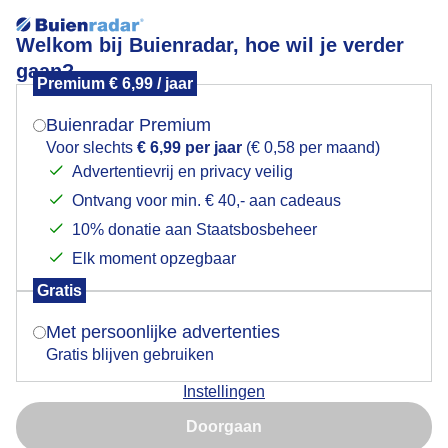
Welkom bij Buienradar, hoe wil je verder
gaan?
Premium € 6,99 / jaar
Mogen we je locatie gebruiken voor het
Lees meer.
weer?
Buienradar Premium
Goedemorgen
Voor slechts
€ 6,99 per jaar
(€ 0,58 per maand)
Advertentievrij en privacy veilig
Ontvang voor min. € 40,- aan cadeaus
Indien je hier nog geen akkoord op hebt gegeven,
verschijnt er zo een pop-up uit je browser waarin
10% donatie aan Staatsbosbeheer
deze toestemming gevraagd wordt.
Elk moment opzegbaar
Gratis
Is goed, toon de popup
Met persoonlijke advertenties
Gratis blijven gebruiken
Instellingen
Nu niet, misschien later
Doorgaan
Gebruik je Safari en wil je niet elke dag deze pop-up zien?
Door: Dilia van Zon
Gemaakt: 15-06-2026, 54x bekeken