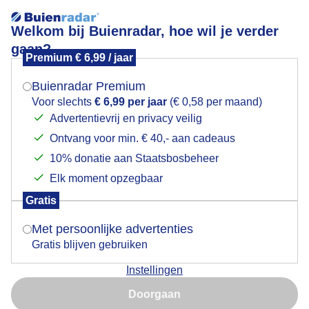
Welkom bij Buienradar, hoe wil je verder
gaan?
Premium € 6,99 / jaar
Mogen we je locatie gebruiken voor het
Goedemorgen
weer?
Buienradar Premium
Voor slechts
€ 6,99 per jaar
(€ 0,58 per maand)
Advertentievrij en privacy veilig
Ontvang voor min. € 40,- aan cadeaus
Indien je hier nog geen akkoord op hebt gegeven,
verschijnt er zo een pop-up uit je browser waarin
10% donatie aan Staatsbosbeheer
deze toestemming gevraagd wordt.
Elk moment opzegbaar
Gratis
Is goed, toon de popup
Met persoonlijke advertenties
Gratis blijven gebruiken
Vanmorgen Moeder en kind op pad
Instellingen
Nu niet, misschien later
Door: Dilia van Zon
Gemaakt: 15-06-2026, 46x bekeken
Doorgaan
Gebruik je Safari en wil je niet elke dag deze pop-up zien?