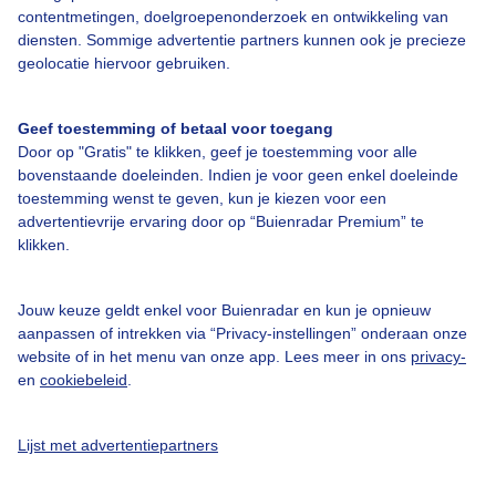
contentmetingen, doelgroepenonderzoek en ontwikkeling van
diensten. Sommige advertentie partners kunnen ook je precieze
Bedrijfsgegevens
geolocatie hiervoor gebruiken.
Veelgestelde vragen
Geef toestemming of betaal voor toegang
Contact
Door op "Gratis" te klikken, geef je toestemming voor alle
Toegankelijkheid
bovenstaande doeleinden. Indien je voor geen enkel doeleinde
toestemming wenst te geven, kun je kiezen voor een
Gebruikersvoorwaarden
advertentievrije ervaring door op “Buienradar Premium” te
klikken.
Adverteren
Buienradar Team
Jouw keuze geldt enkel voor Buienradar en kun je opnieuw
Privacy beleid
aanpassen of intrekken via “Privacy-instellingen” onderaan onze
website of in het menu van onze app. Lees meer in ons
privacy-
Cookie beleid
en
cookiebeleid
.
Privacy instellingen
Gratis weerdata
Lijst met advertentiepartners
@BuienradarNL