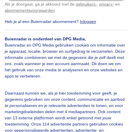
Als je doorgaat, ga je akkoord met de
gebruikers-
,
privacy-
en
Klik
hier
om dit aan te passen
abonnementsvoorwaarden
.
Heb je al een Buienradar-abonnement?
Inloggen
Bewolking
Eend
Buienradar is onderdeel van DPG Media.
Buienradar en DPG Media gebruiken cookies om informatie over
Bekijk slideshow
je apparaat, locatie, browser en surfgedrag te verzamelen. Deze
informatie combineren we met de gegevens die je zelf deelt met
ons, zoals wanneer je een account aanmaakt. Dit doen we om
het gebruik van onze media te analyseren en onze websites en
apps te verbeteren.
Een moment geduld aub...
Daarnaast kunnen we, als je hier toestemming voor geeft, je
gegevens gebruiken om onze content, communicatie en aanbod
te personaliseren en je relevante advertenties te tonen, en voor
marketingdoeleinden delen met 4 mediapartners. Ook content
van 13 externe platformen wordt enkel getoond met jouw
toestemming. Onze 114 advertentie partners gebruiken cookies
voor gepersonaliseerde advertenties, advertentie- en
Over Buienradar