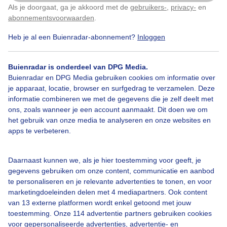
Als je doorgaat, ga je akkoord met de
gebruikers-
,
privacy-
en
Klik
hier
om dit aan te passen
abonnementsvoorwaarden
.
Heb je al een Buienradar-abonnement?
Inloggen
Buienradar is onderdeel van DPG Media.
Bekijk slideshow
Buienradar en DPG Media gebruiken cookies om informatie over
je apparaat, locatie, browser en surfgedrag te verzamelen. Deze
informatie combineren we met de gegevens die je zelf deelt met
ons, zoals wanneer je een account aanmaakt. Dit doen we om
het gebruik van onze media te analyseren en onze websites en
apps te verbeteren.
Een moment geduld aub...
Daarnaast kunnen we, als je hier toestemming voor geeft, je
gegevens gebruiken om onze content, communicatie en aanbod
te personaliseren en je relevante advertenties te tonen, en voor
marketingdoeleinden delen met 4 mediapartners. Ook content
van 13 externe platformen wordt enkel getoond met jouw
Over Buienradar
toestemming. Onze 114 advertentie partners gebruiken cookies
voor gepersonaliseerde advertenties, advertentie- en