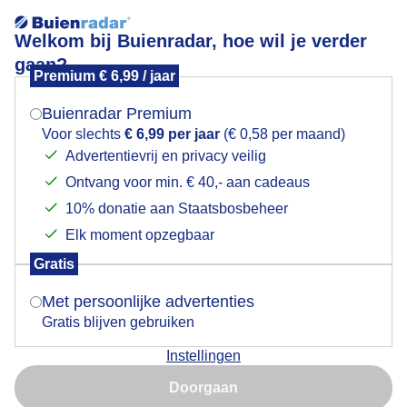
Welkom bij Buienradar, hoe wil je verder
gaan?
Premium € 6,99 / jaar
Mogen we je locatie gebruiken voor het
Weerfoto
weer?
Buienradar Premium
Voor slechts
€ 6,99 per jaar
(€ 0,58 per maand)
Advertentievrij en privacy veilig
Ontvang voor min. € 40,- aan cadeaus
Indien je hier nog geen akkoord op hebt gegeven,
verschijnt er zo een pop-up uit je browser waarin
10% donatie aan Staatsbosbeheer
deze toestemming gevraagd wordt.
Elk moment opzegbaar
Gratis
Is goed, toon de popup
Met persoonlijke advertenties
Gratis blijven gebruiken
Instellingen
Nu niet, misschien later
Doorgaan
Gebruik je Safari en wil je niet elke dag deze pop-up zien?
Door: Cynthia Van Leusden
Gemaakt: 14-06-2026, 80x bekeken