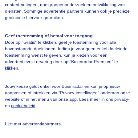
contentmetingen, doelgroepenonderzoek en ontwikkeling van
Bedrijfsgegevens
diensten. Sommige advertentie partners kunnen ook je precieze
geolocatie hiervoor gebruiken.
Veelgestelde vragen
Contact
Geef toestemming of betaal voor toegang
Toegankelijkheid
Door op "Gratis" te klikken, geef je toestemming voor alle
bovenstaande doeleinden. Indien je voor geen enkel doeleinde
Gebruikersvoorwaarden
toestemming wenst te geven, kun je kiezen voor een
advertentievrije ervaring door op “Buienradar Premium” te
Adverteren
klikken.
Buienradar Team
Privacy beleid
Jouw keuze geldt enkel voor Buienradar en kun je opnieuw
aanpassen of intrekken via “Privacy-instellingen” onderaan onze
Cookie beleid
website of in het menu van onze app. Lees meer in ons
privacy-
Privacy instellingen
en
cookiebeleid
.
Gratis weerdata
Lijst met advertentiepartners
@BuienradarNL