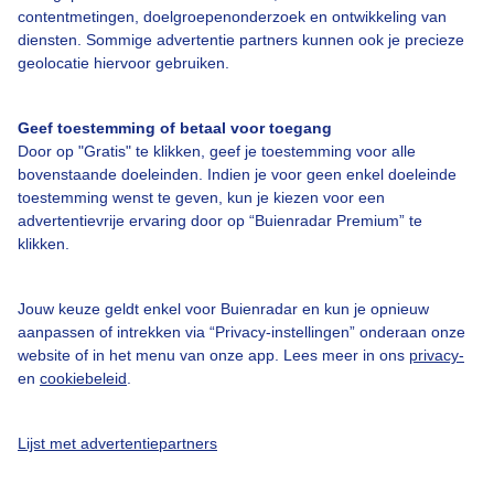
contentmetingen, doelgroepenonderzoek en ontwikkeling van
diensten. Sommige advertentie partners kunnen ook je precieze
geolocatie hiervoor gebruiken.
Een moment geduld aub...
Geef toestemming of betaal voor toegang
Door op "Gratis" te klikken, geef je toestemming voor alle
bovenstaande doeleinden. Indien je voor geen enkel doeleinde
toestemming wenst te geven, kun je kiezen voor een
advertentievrije ervaring door op “Buienradar Premium” te
klikken.
Over Buienradar
Jouw keuze geldt enkel voor Buienradar en kun je opnieuw
aanpassen of intrekken via “Privacy-instellingen” onderaan onze
Bedrijfsgegevens
website of in het menu van onze app. Lees meer in ons
privacy-
Veelgestelde vragen
en
cookiebeleid
.
Contact
Lijst met advertentiepartners
Toegankelijkheid
Gebruikersvoorwaarden