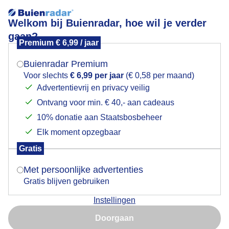
Welkom bij Buienradar, hoe wil je verder
gaan?
Premium € 6,99 / jaar
Mogen we je locatie gebruiken voor het
Foto weer Son en Breugel Vince Verhaegh
weer?
Buienradar Premium
Voor slechts
€ 6,99 per jaar
(€ 0,58 per maand)
Advertentievrij en privacy veilig
Ontvang voor min. € 40,- aan cadeaus
Indien je hier nog geen akkoord op hebt gegeven,
verschijnt er zo een pop-up uit je browser waarin
10% donatie aan Staatsbosbeheer
deze toestemming gevraagd wordt.
Elk moment opzegbaar
Gratis
Is goed, toon de popup
Met persoonlijke advertenties
Gratis blijven gebruiken
Instellingen
Nu niet, misschien later
Doorgaan
Gebruik je Safari en wil je niet elke dag deze pop-up zien?