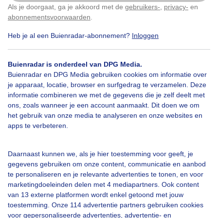
Als je doorgaat, ga je akkoord met de
gebruikers-
,
privacy-
en
Klik
hier
om dit aan te passen
abonnementsvoorwaarden
.
Heb je al een Buienradar-abonnement?
Inloggen
Buienradar is onderdeel van DPG Media.
Buienradar en DPG Media gebruiken cookies om informatie over
je apparaat, locatie, browser en surfgedrag te verzamelen. Deze
informatie combineren we met de gegevens die je zelf deelt met
ons, zoals wanneer je een account aanmaakt. Dit doen we om
het gebruik van onze media te analyseren en onze websites en
apps te verbeteren.
Door: public
Gemaakt: 14-06-2026, 95x bekeken
Daarnaast kunnen we, als je hier toestemming voor geeft, je
gegevens gebruiken om onze content, communicatie en aanbod
te personaliseren en je relevante advertenties te tonen, en voor
marketingdoeleinden delen met 4 mediapartners. Ook content
van 13 externe platformen wordt enkel getoond met jouw
Bekijk slideshow
toestemming. Onze 114 advertentie partners gebruiken cookies
voor gepersonaliseerde advertenties, advertentie- en