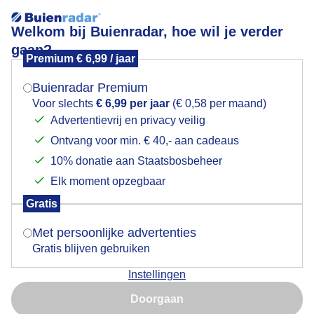
Welkom bij Buienradar, hoe wil je verder
gaan?
Premium € 6,99 / jaar
Mogen we je locatie gebruiken voor het
Tropisch warm verkoeling in het zwembad
weer?
Buienradar Premium
Voor slechts
€ 6,99 per jaar
(€ 0,58 per maand)
Advertentievrij en privacy veilig
Ontvang voor min. € 40,- aan cadeaus
Indien je hier nog geen akkoord op hebt gegeven,
verschijnt er zo een pop-up uit je browser waarin
10% donatie aan Staatsbosbeheer
deze toestemming gevraagd wordt.
Elk moment opzegbaar
Gratis
Is goed, toon de popup
Met persoonlijke advertenties
Gratis blijven gebruiken
Instellingen
Nu niet, misschien later
Door: ria brasser
Gemaakt: 14-06-2026, 46x bekeken
Doorgaan
Gebruik je Safari en wil je niet elke dag deze pop-up zien?