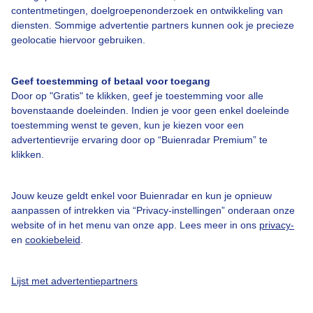
contentmetingen, doelgroepenonderzoek en ontwikkeling van
Veelgestelde vragen
diensten. Sommige advertentie partners kunnen ook je precieze
Contact
geolocatie hiervoor gebruiken.
Toegankelijkheid
Geef toestemming of betaal voor toegang
Gebruikersvoorwaarden
Door op "Gratis" te klikken, geef je toestemming voor alle
Adverteren
bovenstaande doeleinden. Indien je voor geen enkel doeleinde
toestemming wenst te geven, kun je kiezen voor een
Buienradar Team
advertentievrije ervaring door op “Buienradar Premium” te
klikken.
Privacy beleid
Cookie beleid
Jouw keuze geldt enkel voor Buienradar en kun je opnieuw
Privacy instellingen
aanpassen of intrekken via “Privacy-instellingen” onderaan onze
website of in het menu van onze app. Lees meer in ons
privacy-
Gratis weerdata
en
cookiebeleid
.
@BuienradarNL
Lijst met advertentiepartners
Buienradar
Buienradar