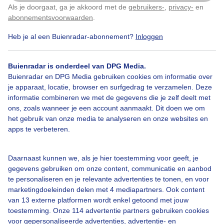
Als je doorgaat, ga je akkoord met de
gebruikers-
,
privacy-
en
Klik
hier
om dit aan te passen
abonnementsvoorwaarden
.
Heb je al een Buienradar-abonnement?
Inloggen
Bekijk slideshow
Buienradar is onderdeel van DPG Media.
Buienradar en DPG Media gebruiken cookies om informatie over
je apparaat, locatie, browser en surfgedrag te verzamelen. Deze
informatie combineren we met de gegevens die je zelf deelt met
ons, zoals wanneer je een account aanmaakt. Dit doen we om
Een moment geduld aub...
het gebruik van onze media te analyseren en onze websites en
apps te verbeteren.
Daarnaast kunnen we, als je hier toestemming voor geeft, je
gegevens gebruiken om onze content, communicatie en aanbod
te personaliseren en je relevante advertenties te tonen, en voor
Over Buienradar
marketingdoeleinden delen met 4 mediapartners. Ook content
van 13 externe platformen wordt enkel getoond met jouw
toestemming. Onze 114 advertentie partners gebruiken cookies
Bedrijfsgegevens
voor gepersonaliseerde advertenties, advertentie- en