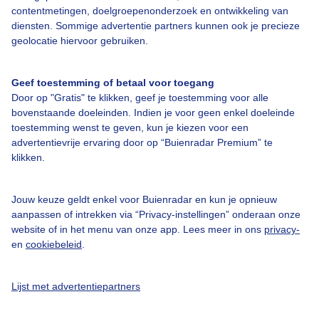
contentmetingen, doelgroepenonderzoek en ontwikkeling van
Veelgestelde vragen
diensten. Sommige advertentie partners kunnen ook je precieze
Contact
geolocatie hiervoor gebruiken.
Toegankelijkheid
Geef toestemming of betaal voor toegang
Gebruikersvoorwaarden
Door op "Gratis" te klikken, geef je toestemming voor alle
Adverteren
bovenstaande doeleinden. Indien je voor geen enkel doeleinde
toestemming wenst te geven, kun je kiezen voor een
Buienradar Team
advertentievrije ervaring door op “Buienradar Premium” te
klikken.
Privacy beleid
Cookie beleid
Jouw keuze geldt enkel voor Buienradar en kun je opnieuw
Privacy instellingen
aanpassen of intrekken via “Privacy-instellingen” onderaan onze
website of in het menu van onze app. Lees meer in ons
privacy-
Gratis weerdata
en
cookiebeleid
.
@BuienradarNL
Lijst met advertentiepartners
Buienradar
Buienradar