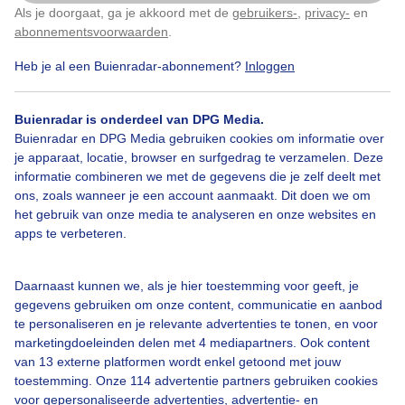
Als je doorgaat, ga je akkoord met de
gebruikers-
,
privacy-
en
Klik
hier
om dit aan te passen
abonnementsvoorwaarden
.
Heb je al een Buienradar-abonnement?
Inloggen
Bekijk slideshow
Buienradar is onderdeel van DPG Media.
Buienradar en DPG Media gebruiken cookies om informatie over
je apparaat, locatie, browser en surfgedrag te verzamelen. Deze
informatie combineren we met de gegevens die je zelf deelt met
ons, zoals wanneer je een account aanmaakt. Dit doen we om
Een moment geduld aub...
het gebruik van onze media te analyseren en onze websites en
apps te verbeteren.
Daarnaast kunnen we, als je hier toestemming voor geeft, je
gegevens gebruiken om onze content, communicatie en aanbod
te personaliseren en je relevante advertenties te tonen, en voor
Over Buienradar
marketingdoeleinden delen met 4 mediapartners. Ook content
van 13 externe platformen wordt enkel getoond met jouw
toestemming. Onze 114 advertentie partners gebruiken cookies
Bedrijfsgegevens
voor gepersonaliseerde advertenties, advertentie- en