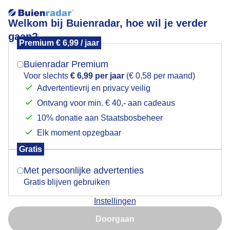
Welkom bij Buienradar, hoe wil je verder
gaan?
Premium € 6,99 / jaar
Mogen we je locatie gebruiken voor het
Zon op het terras....
weer?
Buienradar Premium
Voor slechts
€ 6,99 per jaar
(€ 0,58 per maand)
Advertentievrij en privacy veilig
Ontvang voor min. € 40,- aan cadeaus
Indien je hier nog geen akkoord op hebt gegeven,
verschijnt er zo een pop-up uit je browser waarin
10% donatie aan Staatsbosbeheer
deze toestemming gevraagd wordt.
Elk moment opzegbaar
Gratis
Is goed, toon de popup
Met persoonlijke advertenties
Gratis blijven gebruiken
Instellingen
Nu niet, misschien later
Door: Heidi Roest
Gemaakt: 14-06-2026, 29x bekeken
Doorgaan
Gebruik je Safari en wil je niet elke dag deze pop-up zien?