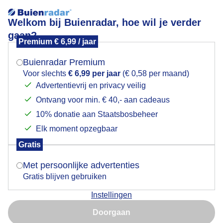
Welkom bij Buienradar, hoe wil je verder
gaan?
Premium € 6,99 / jaar
Mogen we je locatie gebruiken voor het
Nieuwsgierige koe:)
weer?
Buienradar Premium
Voor slechts
€ 6,99 per jaar
(€ 0,58 per maand)
Advertentievrij en privacy veilig
Ontvang voor min. € 40,- aan cadeaus
Indien je hier nog geen akkoord op hebt gegeven,
verschijnt er zo een pop-up uit je browser waarin
10% donatie aan Staatsbosbeheer
deze toestemming gevraagd wordt.
Elk moment opzegbaar
Gratis
Is goed, toon de popup
Met persoonlijke advertenties
Gratis blijven gebruiken
Zon en wolken vanmiddag
Instellingen
Nu niet, misschien later
Door: Yvonne Raphael
Gemaakt: 14-06-2026, 42x bekeken
Doorgaan
Gebruik je Safari en wil je niet elke dag deze pop-up zien?