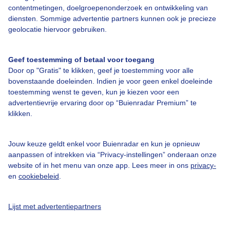
contentmetingen, doelgroepenonderzoek en ontwikkeling van
diensten. Sommige advertentie partners kunnen ook je precieze
Bedrijfsgegevens
geolocatie hiervoor gebruiken.
Veelgestelde vragen
Geef toestemming of betaal voor toegang
Contact
Door op "Gratis" te klikken, geef je toestemming voor alle
Toegankelijkheid
bovenstaande doeleinden. Indien je voor geen enkel doeleinde
toestemming wenst te geven, kun je kiezen voor een
Gebruikersvoorwaarden
advertentievrije ervaring door op “Buienradar Premium” te
klikken.
Adverteren
Buienradar Team
Jouw keuze geldt enkel voor Buienradar en kun je opnieuw
Privacy beleid
aanpassen of intrekken via “Privacy-instellingen” onderaan onze
website of in het menu van onze app. Lees meer in ons
privacy-
Cookie beleid
en
cookiebeleid
.
Privacy instellingen
Gratis weerdata
Lijst met advertentiepartners
@BuienradarNL