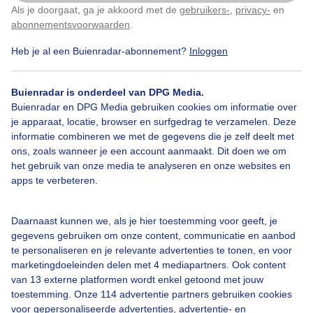
Als je doorgaat, ga je akkoord met de
gebruikers-
,
privacy-
en
Klik
hier
om dit aan te passen
abonnementsvoorwaarden
.
Heb je al een Buienradar-abonnement?
Inloggen
Zon
Wolken
Dieren
Buienradar is onderdeel van DPG Media.
Buienradar en DPG Media gebruiken cookies om informatie over
Bekijk slideshow
je apparaat, locatie, browser en surfgedrag te verzamelen. Deze
informatie combineren we met de gegevens die je zelf deelt met
ons, zoals wanneer je een account aanmaakt. Dit doen we om
het gebruik van onze media te analyseren en onze websites en
apps te verbeteren.
Een moment geduld aub...
Daarnaast kunnen we, als je hier toestemming voor geeft, je
gegevens gebruiken om onze content, communicatie en aanbod
te personaliseren en je relevante advertenties te tonen, en voor
marketingdoeleinden delen met 4 mediapartners. Ook content
van 13 externe platformen wordt enkel getoond met jouw
toestemming. Onze 114 advertentie partners gebruiken cookies
voor gepersonaliseerde advertenties, advertentie- en
Over Buienradar