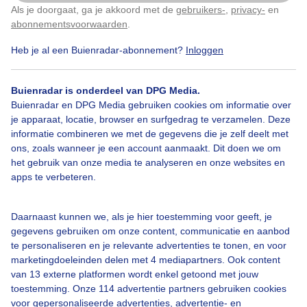
Als je doorgaat, ga je akkoord met de
gebruikers-
,
privacy-
en
Klik
hier
om dit aan te passen
abonnementsvoorwaarden
.
Heb je al een Buienradar-abonnement?
Inloggen
Buienradar is onderdeel van DPG Media.
Bekijk slideshow
Buienradar en DPG Media gebruiken cookies om informatie over
je apparaat, locatie, browser en surfgedrag te verzamelen. Deze
informatie combineren we met de gegevens die je zelf deelt met
ons, zoals wanneer je een account aanmaakt. Dit doen we om
het gebruik van onze media te analyseren en onze websites en
apps te verbeteren.
Een moment geduld aub...
Daarnaast kunnen we, als je hier toestemming voor geeft, je
gegevens gebruiken om onze content, communicatie en aanbod
te personaliseren en je relevante advertenties te tonen, en voor
marketingdoeleinden delen met 4 mediapartners. Ook content
van 13 externe platformen wordt enkel getoond met jouw
Over Buienradar
toestemming. Onze 114 advertentie partners gebruiken cookies
voor gepersonaliseerde advertenties, advertentie- en