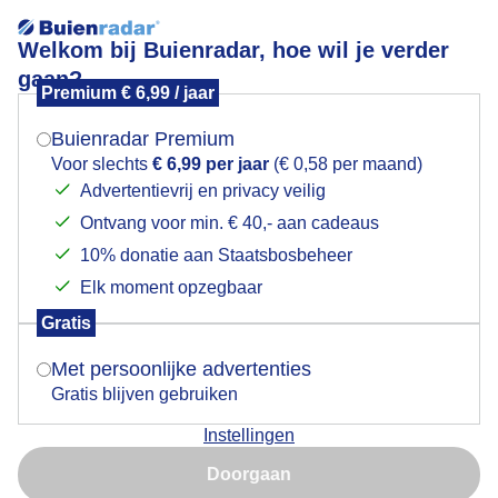
Welkom bij Buienradar, hoe wil je verder
gaan?
Premium € 6,99 / jaar
Mogen we je locatie gebruiken voor het
Wolken, windveren en blauwe lucht bij Arnemuiden
weer?
Buienradar Premium
Voor slechts
€ 6,99 per jaar
(€ 0,58 per maand)
Advertentievrij en privacy veilig
Ontvang voor min. € 40,- aan cadeaus
Indien je hier nog geen akkoord op hebt gegeven,
verschijnt er zo een pop-up uit je browser waarin
10% donatie aan Staatsbosbeheer
deze toestemming gevraagd wordt.
Elk moment opzegbaar
Gratis
Is goed, toon de popup
Met persoonlijke advertenties
Gratis blijven gebruiken
Instellingen
Nu niet, misschien later
Doorgaan
Gebruik je Safari en wil je niet elke dag deze pop-up zien?
Door: Anne-Marie van Iersel
Gemaakt: 14-06-2026, 42x bekeken