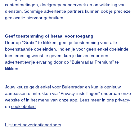
contentmetingen, doelgroepenonderzoek en ontwikkeling van
Bedrijfsgegevens
diensten. Sommige advertentie partners kunnen ook je precieze
geolocatie hiervoor gebruiken.
Veelgestelde vragen
Contact
Geef toestemming of betaal voor toegang
Toegankelijkheid
Door op "Gratis" te klikken, geef je toestemming voor alle
bovenstaande doeleinden. Indien je voor geen enkel doeleinde
Gebruikersvoorwaarden
toestemming wenst te geven, kun je kiezen voor een
advertentievrije ervaring door op “Buienradar Premium” te
Adverteren
klikken.
Buienradar Team
Privacy beleid
Jouw keuze geldt enkel voor Buienradar en kun je opnieuw
aanpassen of intrekken via “Privacy-instellingen” onderaan onze
Cookie beleid
website of in het menu van onze app. Lees meer in ons
privacy-
Privacy instellingen
en
cookiebeleid
.
Gratis weerdata
Lijst met advertentiepartners
@BuienradarNL