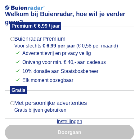
Welkom bij Buienradar, hoe wil je verder
gaan?
Premium € 6,99 / jaar
Mogen we je locatie gebruiken voor het
Wolken
weer?
Buienradar Premium
Voor slechts
€ 6,99 per jaar
(€ 0,58 per maand)
Advertentievrij en privacy veilig
Ontvang voor min. € 40,- aan cadeaus
Indien je hier nog geen akkoord op hebt gegeven,
verschijnt er zo een pop-up uit je browser waarin
10% donatie aan Staatsbosbeheer
deze toestemming gevraagd wordt.
Elk moment opzegbaar
Gratis
Is goed, toon de popup
Met persoonlijke advertenties
Gratis blijven gebruiken
Instellingen
Nu niet, misschien later
Door: Jolanda Bakker
Gemaakt: 14-06-2026, 32x bekeken
Doorgaan
Gebruik je Safari en wil je niet elke dag deze pop-up zien?