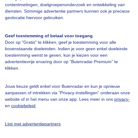
contentmetingen, doelgroepenonderzoek en ontwikkeling van
Veelgestelde vragen
diensten. Sommige advertentie partners kunnen ook je precieze
Contact
geolocatie hiervoor gebruiken.
Toegankelijkheid
Geef toestemming of betaal voor toegang
Gebruikersvoorwaarden
Door op "Gratis" te klikken, geef je toestemming voor alle
Adverteren
bovenstaande doeleinden. Indien je voor geen enkel doeleinde
toestemming wenst te geven, kun je kiezen voor een
Buienradar Team
advertentievrije ervaring door op “Buienradar Premium” te
klikken.
Privacy beleid
Cookie beleid
Jouw keuze geldt enkel voor Buienradar en kun je opnieuw
Privacy instellingen
aanpassen of intrekken via “Privacy-instellingen” onderaan onze
website of in het menu van onze app. Lees meer in ons
privacy-
Gratis weerdata
en
cookiebeleid
.
@BuienradarNL
Lijst met advertentiepartners
Buienradar
Buienradar