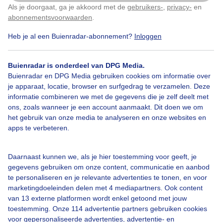
Als je doorgaat, ga je akkoord met de
gebruikers-
,
privacy-
en
Klik
hier
om dit aan te passen
abonnementsvoorwaarden
.
Heb je al een Buienradar-abonnement?
Inloggen
Bekijk slideshow
Buienradar is onderdeel van DPG Media.
Buienradar en DPG Media gebruiken cookies om informatie over
je apparaat, locatie, browser en surfgedrag te verzamelen. Deze
informatie combineren we met de gegevens die je zelf deelt met
ons, zoals wanneer je een account aanmaakt. Dit doen we om
Een moment geduld aub...
het gebruik van onze media te analyseren en onze websites en
apps te verbeteren.
Daarnaast kunnen we, als je hier toestemming voor geeft, je
gegevens gebruiken om onze content, communicatie en aanbod
te personaliseren en je relevante advertenties te tonen, en voor
Over Buienradar
marketingdoeleinden delen met 4 mediapartners. Ook content
van 13 externe platformen wordt enkel getoond met jouw
toestemming. Onze 114 advertentie partners gebruiken cookies
Bedrijfsgegevens
voor gepersonaliseerde advertenties, advertentie- en