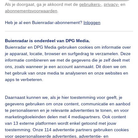
Als je doorgaat, ga je akkoord met de
gebruikers-
,
privacy-
en
Klik
hier
om dit aan te passen
abonnementsvoorwaarden
.
Heb je al een Buienradar-abonnement?
Inloggen
Bekijk slideshow
Buienradar is onderdeel van DPG Media.
Buienradar en DPG Media gebruiken cookies om informatie over
je apparaat, locatie, browser en surfgedrag te verzamelen. Deze
informatie combineren we met de gegevens die je zelf deelt met
ons, zoals wanneer je een account aanmaakt. Dit doen we om
het gebruik van onze media te analyseren en onze websites en
Een moment geduld aub...
apps te verbeteren.
Daarnaast kunnen we, als je hier toestemming voor geeft, je
gegevens gebruiken om onze content, communicatie en aanbod
te personaliseren en je relevante advertenties te tonen, en voor
marketingdoeleinden delen met 4 mediapartners. Ook content
Over Buienradar
van 13 externe platformen wordt enkel getoond met jouw
toestemming. Onze 114 advertentie partners gebruiken cookies
voor gepersonaliseerde advertenties, advertentie- en