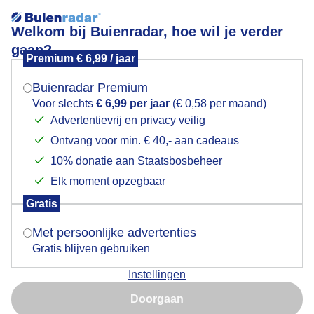
Welkom bij Buienradar, hoe wil je verder
gaan?
Premium € 6,99 / jaar
Mogen we je locatie gebruiken voor het
Steeds meer blauw en zon bij De Zaag boven de
weer?
Nieuwe Maas
Buienradar Premium
Voor slechts
€ 6,99 per jaar
(€ 0,58 per maand)
Advertentievrij en privacy veilig
Ontvang voor min. € 40,- aan cadeaus
Indien je hier nog geen akkoord op hebt gegeven,
verschijnt er zo een pop-up uit je browser waarin
10% donatie aan Staatsbosbeheer
deze toestemming gevraagd wordt.
Elk moment opzegbaar
Gratis
Is goed, toon de popup
Met persoonlijke advertenties
Gratis blijven gebruiken
Instellingen
Nu niet, misschien later
Door: Maddy Koster
Gemaakt: 14-06-2026, 32x bekeken
Doorgaan
Gebruik je Safari en wil je niet elke dag deze pop-up zien?