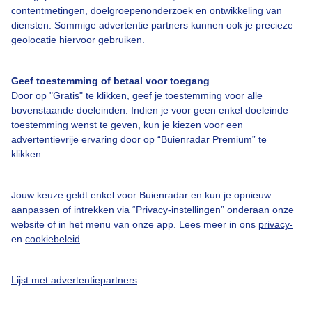
Bedrijfsgegevens
contentmetingen, doelgroepenonderzoek en ontwikkeling van
diensten. Sommige advertentie partners kunnen ook je precieze
Veelgestelde vragen
geolocatie hiervoor gebruiken.
Contact
Toegankelijkheid
Geef toestemming of betaal voor toegang
Door op "Gratis" te klikken, geef je toestemming voor alle
Gebruikersvoorwaarden
bovenstaande doeleinden. Indien je voor geen enkel doeleinde
Adverteren
toestemming wenst te geven, kun je kiezen voor een
advertentievrije ervaring door op “Buienradar Premium” te
Buienradar Team
klikken.
Privacy beleid
Cookie beleid
Jouw keuze geldt enkel voor Buienradar en kun je opnieuw
aanpassen of intrekken via “Privacy-instellingen” onderaan onze
Privacy instellingen
website of in het menu van onze app. Lees meer in ons
privacy-
en
cookiebeleid
.
Gratis weerdata
@BuienradarNL
Lijst met advertentiepartners
Buienradar