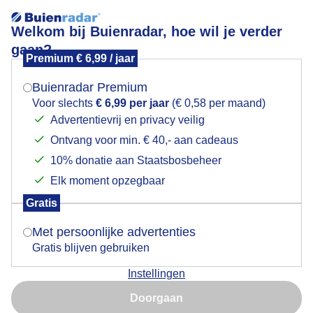
Welkom bij Buienradar, hoe wil je verder
gaan?
Premium € 6,99 / jaar
Mogen we je locatie gebruiken voor het
zon/ wolkenluchten ( Heerlen )
weer?
Buienradar Premium
Voor slechts
€ 6,99 per jaar
(€ 0,58 per maand)
Advertentievrij en privacy veilig
Ontvang voor min. € 40,- aan cadeaus
Indien je hier nog geen akkoord op hebt gegeven,
verschijnt er zo een pop-up uit je browser waarin
10% donatie aan Staatsbosbeheer
deze toestemming gevraagd wordt.
Elk moment opzegbaar
Gratis
Is goed, toon de popup
Met persoonlijke advertenties
Gratis blijven gebruiken
Instellingen
Nu niet, misschien later
Doorgaan
Gebruik je Safari en wil je niet elke dag deze pop-up zien?