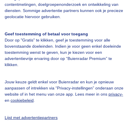
Over Buienradar
contentmetingen, doelgroepenonderzoek en ontwikkeling van
diensten. Sommige advertentie partners kunnen ook je precieze
geolocatie hiervoor gebruiken.
Bedrijfsgegevens
Veelgestelde vragen
Geef toestemming of betaal voor toegang
Contact
Door op "Gratis" te klikken, geef je toestemming voor alle
bovenstaande doeleinden. Indien je voor geen enkel doeleinde
Toegankelijkheid
toestemming wenst te geven, kun je kiezen voor een
advertentievrije ervaring door op “Buienradar Premium” te
Gebruikersvoorwaarden
klikken.
Adverteren
Buienradar Team
Jouw keuze geldt enkel voor Buienradar en kun je opnieuw
aanpassen of intrekken via “Privacy-instellingen” onderaan onze
Privacy beleid
website of in het menu van onze app. Lees meer in ons
privacy-
Cookie beleid
en
cookiebeleid
.
Privacy instellingen
Lijst met advertentiepartners
Gratis weerdata