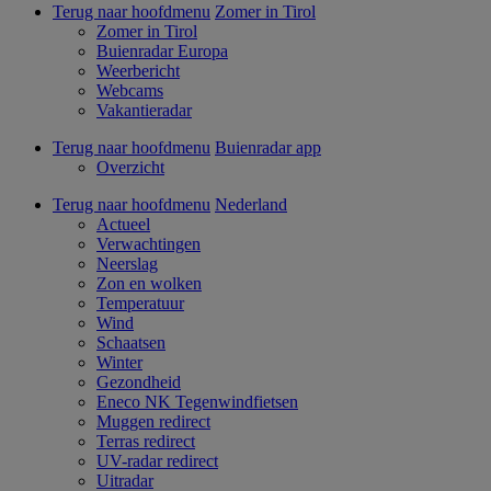
Terug naar hoofdmenu
Zomer in Tirol
Zomer in Tirol
Buienradar Europa
Weerbericht
Webcams
Vakantieradar
Terug naar hoofdmenu
Buienradar app
Overzicht
Terug naar hoofdmenu
Nederland
Actueel
Verwachtingen
Neerslag
Zon en wolken
Temperatuur
Wind
Schaatsen
Winter
Gezondheid
Eneco NK Tegenwindfietsen
Muggen redirect
Terras redirect
UV-radar redirect
Uitradar