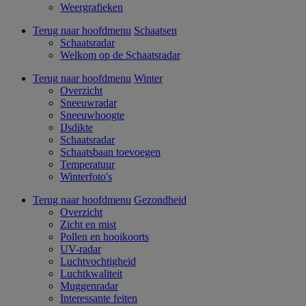
Weergrafieken
Terug naar hoofdmenu
Schaatsen
Schaatsradar
Welkom op de Schaatsradar
Terug naar hoofdmenu
Winter
Overzicht
Sneeuwradar
Sneeuwhoogte
IJsdikte
Schaatsradar
Schaatsbaan toevoegen
Temperatuur
Winterfoto's
Terug naar hoofdmenu
Gezondheid
Overzicht
Zicht en mist
Pollen en hooikoorts
UV-radar
Luchtvochtigheid
Luchtkwaliteit
Muggenradar
Interessante feiten