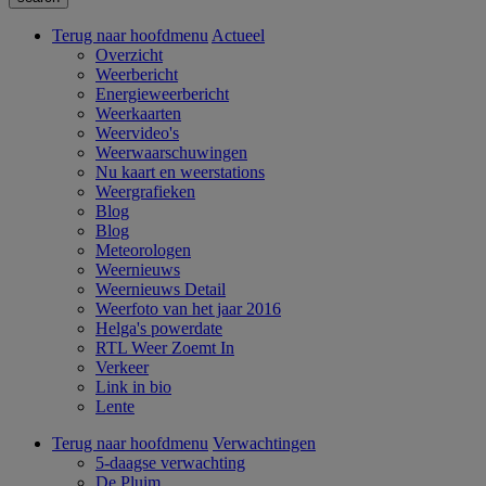
Terug naar hoofdmenu
Actueel
Overzicht
Weerbericht
Energieweerbericht
Weerkaarten
Weervideo's
Weerwaarschuwingen
Nu kaart en weerstations
Weergrafieken
Blog
Blog
Meteorologen
Weernieuws
Weernieuws Detail
Weerfoto van het jaar 2016
Helga's powerdate
RTL Weer Zoemt In
Verkeer
Link in bio
Lente
Terug naar hoofdmenu
Verwachtingen
5-daagse verwachting
De Pluim