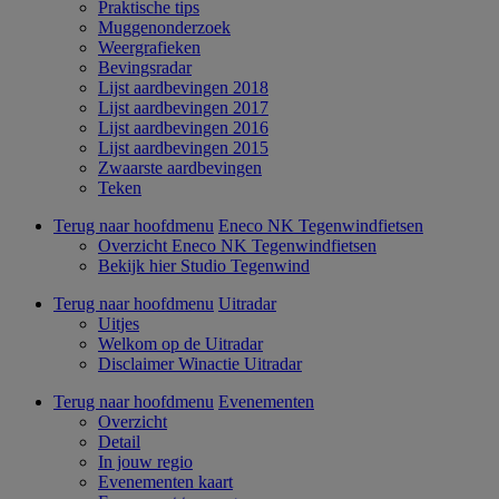
Praktische tips
Muggenonderzoek
Weergrafieken
Bevingsradar
Lijst aardbevingen 2018
Lijst aardbevingen 2017
Lijst aardbevingen 2016
Lijst aardbevingen 2015
Zwaarste aardbevingen
Teken
Terug naar hoofdmenu
Eneco NK Tegenwindfietsen
Overzicht Eneco NK Tegenwindfietsen
Bekijk hier Studio Tegenwind
Terug naar hoofdmenu
Uitradar
Uitjes
Welkom op de Uitradar
Disclaimer Winactie Uitradar
Terug naar hoofdmenu
Evenementen
Overzicht
Detail
In jouw regio
Evenementen kaart