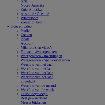
Azië
Noord-Amerika
Zuid-Amerika
Australië / Oceanië
Wintersport
Zomer in Tirol
Foto en video
Profiel
Zoeken
Plaats
Account
Mijn foto's en video's
Fotoactie #weergenieten
Weergenieten - Inzendingen
Weergenieten - Spelvoorwaarden
Weerfoto van het Jaar
Weerfoto van het Jaar
Weerfoto van het Jaar
Weerfoto van het Jaar
Uitgelicht
Weerfoto van de maand
Weerfoto van de week
Laatst toegevoegd
Best gewaardeerd
Meeste bijdragen