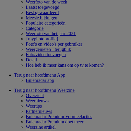
Weerfoto van de week
Laatst toegevoegd
Best gewaardeerd
Meeste bijdragen
Populaire categorieën
Categorie
Weerfoto van het jaar 2021
{myphotoprofile}
Foto's en video's per gebruiker
Weergenieten - terugblik
Foto/video toevoegen
Detail
Hoe heb ik meer kans om op tv te komen?
Terug naar hoofdmenu
App
Buienradar app
Terug naar hoofdmenu
Weerzine
Overzicht
Weernieuws
Weertips
Partnernieuws
Buienradar Premium Voordeelacties
Buienradar Premium doet meer
Weerzine artikel