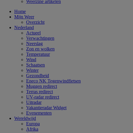
Weerzine artikelen
Home
Mijn Weer
Overzicht
Nederland
Actueel
Verwachtingen
Neerslag
Zon en wolken
Temperatuur
Wind
Schaatsen
Winter
Gezondheid
Eneco NK Tegenwindfietsen
Muggen redirect
Terras redirect
UV-radar redirect
Uitradar
Vakantieradar Widget
Evenementen
Wereldwijd
Europa
Afrika