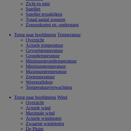
Zicht en mist
Satelliet
Satelliet terugkijken
Totaal aantal zonuren
Zonsopkomst en -ondergang
Terug naar hoofdmenu
Temperatuur
Overzicht
Actuele temperatuur
Gevoelstemperatuur
Grondtemperatuur
Minimumgrondtemperatuur
Minimumtemperatuur
Maximumtemperatuur
Zeetemperatuur
Weergrafieken
Temperatuurverwachting
Terug naar hoofdmenu
Wind
Overzicht
Actuele wind
Maximale wind
Actuele windstoten
Zwaarste windstoten
De Pluim