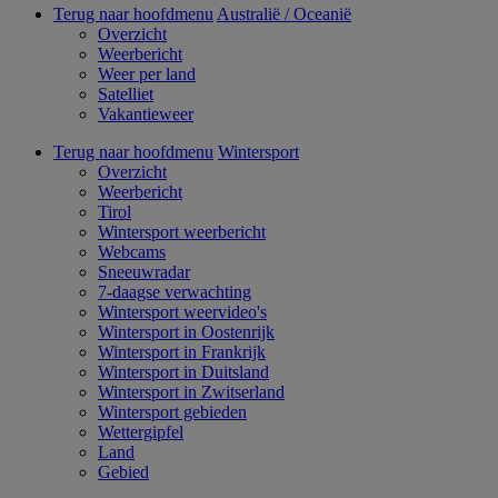
Terug naar hoofdmenu
Australië / Oceanië
Overzicht
Weerbericht
Weer per land
Satelliet
Vakantieweer
Terug naar hoofdmenu
Wintersport
Overzicht
Weerbericht
Tirol
Wintersport weerbericht
Webcams
Sneeuwradar
7-daagse verwachting
Wintersport weervideo's
Wintersport in Oostenrijk
Wintersport in Frankrijk
Wintersport in Duitsland
Wintersport in Zwitserland
Wintersport gebieden
Wettergipfel
Land
Gebied