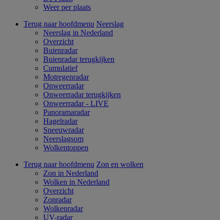
Weer per plaats
Terug naar hoofdmenu
Neerslag
Neerslag in Nederland
Overzicht
Buienradar
Buienradar terugkijken
Cumulatief
Motregenradar
Onweerradar
Onweerradar terugkijken
Onweerradar - LIVE
Panoramaradar
Hagelradar
Sneeuwradar
Neerslagsom
Wolkentoppen
Terug naar hoofdmenu
Zon en wolken
Zon in Nederland
Wolken in Nederland
Overzicht
Zonradar
Wolkenradar
UV-radar