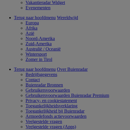
Vakantieradar Widget
Evenementen
Terug naar hoofdmenu
Wereldwijd
Europa
Afrika
Azië
Noord-Amerika
Zuid-Amerika
Australië / Oceanië
Wintersport
Zomer in Tirol
Terug naar hoofdmenu
Over Buienradar
Bedrijfsgegevens
Contact
Buienradar Bronnen
Gebruikersvoorwaarden
Gebruikersvoorwaarden Buienradar Premium
Privacy- en cookiestatement
Toegankelijkheidsverklaring
Toegankelijkheid bij Buienradar
Armoedefonds actievoorwaarden
Veelgestelde vragen
Veelgestelde vragen (Apps)