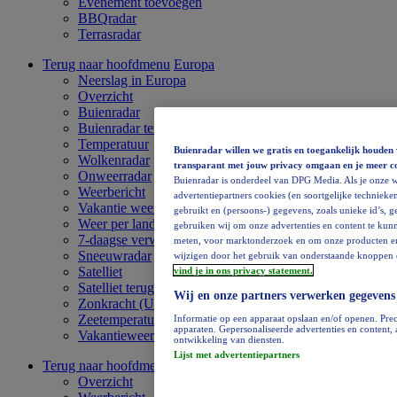
Evenement toevoegen
BBQradar
Terrasradar
Terug naar hoofdmenu
Europa
Neerslag in Europa
Overzicht
Buienradar
Buienradar terugkijken
Temperatuur
Buienradar willen we gratis en toegankelijk houden 
Wolkenradar
transparant met jouw privacy omgaan en je meer c
Onweerradar
Buienradar is onderdeel van DPG Media. Als je onze w
Weerbericht
advertentiepartners cookies (en soortgelijke technieken
Vakantie weervideo
gebruikt en (persoons-) gegevens, zoals unieke id’s, 
Weer per land
gebruiken wij om onze advertenties en content te kunn
7-daagse verwachting
meten, voor marktonderzoek en om onze producten en di
Sneeuwradar
wijzigen door het gebruik van onderstaande knoppen o
Satelliet
vind je in ons privacy statement.
Satelliet terugkijken
Wij en onze partners verwerken gegevens
Zonkracht (UV)
Zeetemperatuur
Informatie op een apparaat opslaan en/of openen. Prec
apparaten. Gepersonaliseerde advertenties en content
Vakantieweer
ontwikkeling van diensten.
Lijst met advertentiepartners
Terug naar hoofdmenu
Afrika
Overzicht