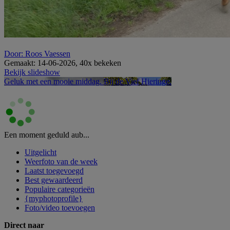
Door: Roos Vaessen
Gemaakt: 14-06-2026, 40x bekeken
Bekijk slideshow
Geluk met een mooie middag.
Bij de Vief Hieringe.
Een moment geduld aub...
Uitgelicht
Weerfoto van de week
Laatst toegevoegd
Best gewaardeerd
Populaire categorieën
{myphotoprofile}
Foto/video toevoegen
Direct naar