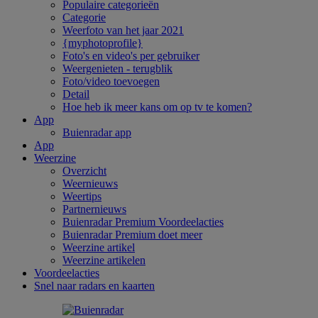
Populaire categorieën
Categorie
Weerfoto van het jaar 2021
{myphotoprofile}
Foto's en video's per gebruiker
Weergenieten - terugblik
Foto/video toevoegen
Detail
Hoe heb ik meer kans om op tv te komen?
App
Buienradar app
App
Weerzine
Overzicht
Weernieuws
Weertips
Partnernieuws
Buienradar Premium Voordeelacties
Buienradar Premium doet meer
Weerzine artikel
Weerzine artikelen
Voordeelacties
Snel naar radars en kaarten