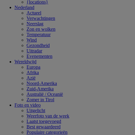
{locations}
Nederland
Actueel
Verwachtingen
Neerslag
Zon en wolken
Temperatuur
Wind
Gezondheid
Uitradar
Evenementen
Wereldwijd
Europa
Afrika
Azië
Noord-Amerika
Zuid-Amerika
Australië / Oceanië
Zomer in Tirol
Foto en video
Uitgelicht
Weerfoto van de week
Laatst toegevoegd
Best gewaardeerd
Populaire categorieën