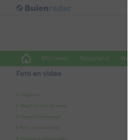
Mijn weer
Nederland
Wereld
Foto en video
M
Uitgelicht
Weerfoto van de week
Laatst toegevoegd
Best gewaardeerd
Populaire categorieën