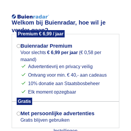
Reisinforma
Welkom bij Buienradar, hoe wil je
verder gaan?
Premium € 6,99 / jaar
Buienradar Premium
Voor slechts
€ 6,99 per jaar
(€ 0,58 per
wijd
Foto en video
Weerzine
maand)
Mogen we je locatie gebruiken voor
Advertentievrij en privacy veilig
het weer?
Zoeken in 
Ontvang voor min. € 40,- aan cadeaus
10% donatie aan Staatsbosbeheer
ooie wolkenluchten vandaag
Elk moment opzegbaar
Indien je hier nog geen akkoord op hebt
Gratis
gegeven, verschijnt er zo een pop-up uit
je browser waarin deze toestemming
Met persoonlijke advertenties
gevraagd wordt.
Gratis blijven gebruiken
Instellingen