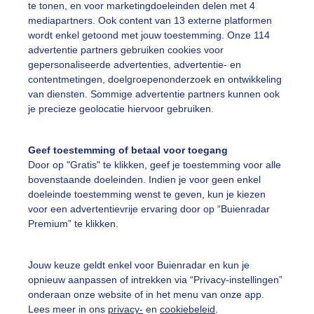
te tonen, en voor marketingdoeleinden delen met 4
mediapartners. Ook content van 13 externe platformen
wordt enkel getoond met jouw toestemming. Onze 114
ekijk slideshow
advertentie partners gebruiken cookies voor
gepersonaliseerde advertenties, advertentie- en
contentmetingen, doelgroepenonderzoek en ontwikkeling
van diensten. Sommige advertentie partners kunnen ook
je precieze geolocatie hiervoor gebruiken.
Een moment geduld
Geef toestemming of betaal voor toegang
Door op "Gratis" te klikken, geef je toestemming voor alle
bovenstaande doeleinden. Indien je voor geen enkel
doeleinde toestemming wenst te geven, kun je kiezen
uienradar
Mijn weer
voor een advertentievrije ervaring door op “Buienradar
Premium” te klikken.
fsgegevens
De Bilt
stelde vragen
Jouw keuze geldt enkel voor Buienradar en kun je
opnieuw aanpassen of intrekken via “Privacy-instellingen”
t
onderaan onze website of in het menu van onze app.
Lees meer in ons
privacy-
en
cookiebeleid
.
elijkheid