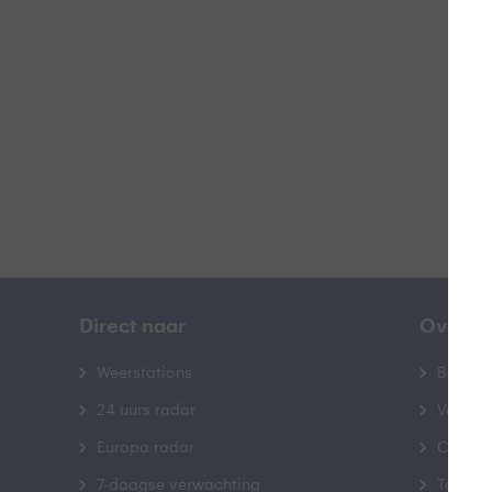
B
Direct naar
Over B
Weerstations
Bedrij
24 uurs radar
Veelge
Europa radar
Contac
7-daagse verwachting
Toegank