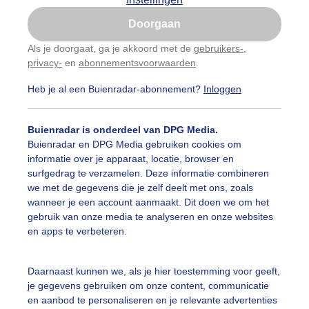
Is goed, toon de popup
Doorgaan
Nu niet, misschien later
Als je doorgaat, ga je akkoord met de
gebruikers-
,
privacy-
en
abonnementsvoorwaarden
.
Gebruik je Safari en wil je niet elke dag deze pop-up
zien?
Heb je al een Buienradar-abonnement?
Inloggen
Klik
hier
om dit aan te passen
Buienradar is onderdeel van DPG Media.
Buienradar en DPG Media gebruiken cookies om
informatie over je apparaat, locatie, browser en
surfgedrag te verzamelen. Deze informatie combineren
we met de gegevens die je zelf deelt met ons, zoals
wanneer je een account aanmaakt. Dit doen we om het
gebruik van onze media te analyseren en onze websites
en apps te verbeteren.
Daarnaast kunnen we, als je hier toestemming voor geeft,
je gegevens gebruiken om onze content, communicatie
r: Adri Joosse
Gemaakt: 14-06-2026, 33x bekeken
en aanbod te personaliseren en je relevante advertenties