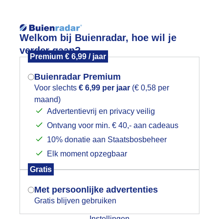
Reisinforma
Welkom bij Buienradar, hoe wil je
verder gaan?
Premium € 6,99 / jaar
Buienradar Premium
Voor slechts
€ 6,99 per jaar
(€ 0,58 per
wijd
Foto en video
Weerzine
maand)
Mogen we je locatie gebruiken voor
Advertentievrij en privacy veilig
het weer?
Zoeken in 
Ontvang voor min. € 40,- aan cadeaus
10% donatie aan Staatsbosbeheer
tapelwolken en zon.
Elk moment opzegbaar
Indien je hier nog geen akkoord op hebt
Gratis
gegeven, verschijnt er zo een pop-up uit
je browser waarin deze toestemming
Met persoonlijke advertenties
gevraagd wordt.
Gratis blijven gebruiken
Instellingen