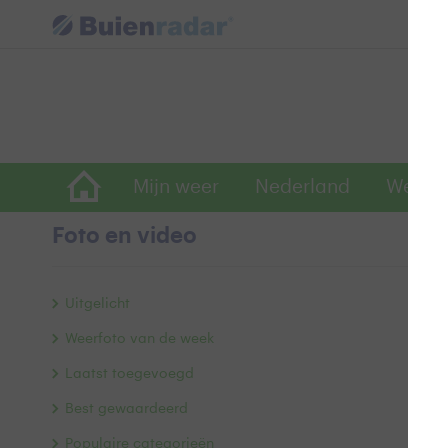
Mijn weer
Nederland
Wereld
Foto en video
S
Uitgelicht
Weerfoto van de week
Laatst toegevoegd
Best gewaardeerd
Populaire categorieën