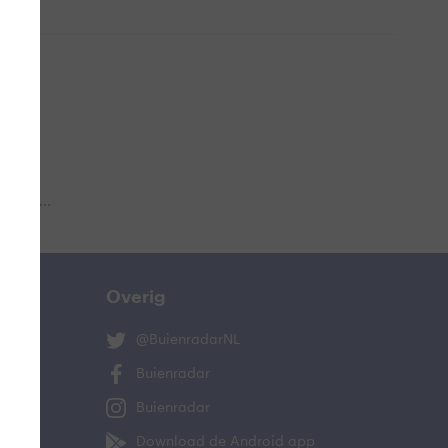
 aub...
Overig
@BuienradarNL
Buienradar
Buienradar
Download de Android app