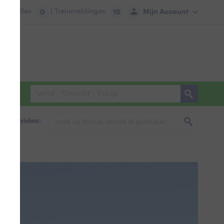
tie:
Files
| Treinmeldingen
Mijn Account
0
15
foto & video: