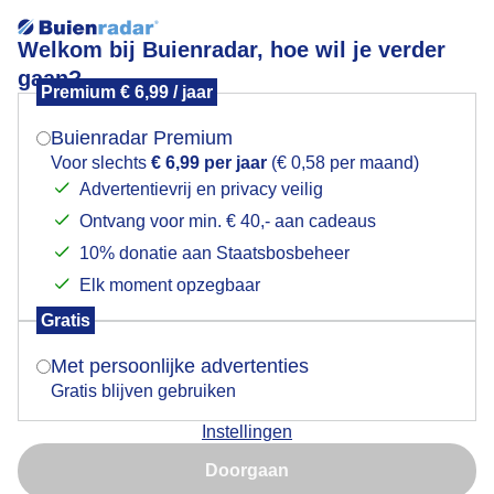
Welkom bij Buienradar, hoe wil je verder
gaan?
Premium € 6,99 / jaar
Mogen we je locatie gebruiken voor het
Enorme Drukte Aan Zee met veel Storm Plezier ter
weer?
land en Ter zee
Buienradar Premium
Voor slechts
€ 6,99 per jaar
(€ 0,58 per maand)
Advertentievrij en privacy veilig
Ontvang voor min. € 40,- aan cadeaus
Indien je hier nog geen akkoord op hebt gegeven,
verschijnt er zo een pop-up uit je browser waarin
10% donatie aan Staatsbosbeheer
deze toestemming gevraagd wordt.
Elk moment opzegbaar
Gratis
Is goed, toon de popup
Met persoonlijke advertenties
Gratis blijven gebruiken
Instellingen
Nu niet, misschien later
Doorgaan
Gebruik je Safari en wil je niet elke dag deze pop-up zien?