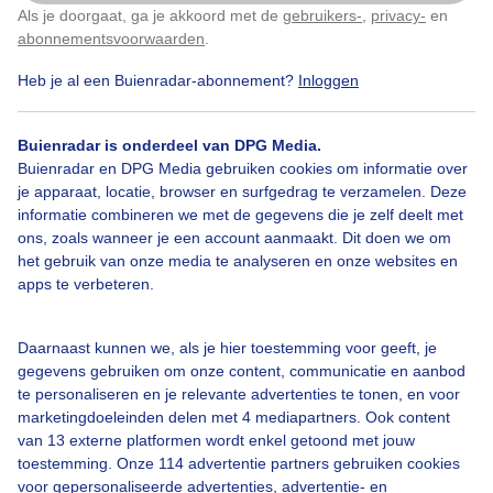
Als je doorgaat, ga je akkoord met de
gebruikers-
,
privacy-
en
Klik
hier
om dit aan te passen
Door: John Dalhuijsen
Gemaakt: 14-06-2026, 31x bekeken
abonnementsvoorwaarden
.
Heb je al een Buienradar-abonnement?
Inloggen
Buienradar is onderdeel van DPG Media.
Bekijk slideshow
Buienradar en DPG Media gebruiken cookies om informatie over
je apparaat, locatie, browser en surfgedrag te verzamelen. Deze
informatie combineren we met de gegevens die je zelf deelt met
ons, zoals wanneer je een account aanmaakt. Dit doen we om
het gebruik van onze media te analyseren en onze websites en
apps te verbeteren.
Een moment geduld aub...
Daarnaast kunnen we, als je hier toestemming voor geeft, je
gegevens gebruiken om onze content, communicatie en aanbod
te personaliseren en je relevante advertenties te tonen, en voor
marketingdoeleinden delen met 4 mediapartners. Ook content
van 13 externe platformen wordt enkel getoond met jouw
toestemming. Onze 114 advertentie partners gebruiken cookies
Over Buienradar
voor gepersonaliseerde advertenties, advertentie- en