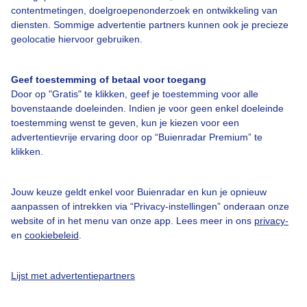
contentmetingen, doelgroepenonderzoek en ontwikkeling van
diensten. Sommige advertentie partners kunnen ook je precieze
Bedrijfsgegevens
geolocatie hiervoor gebruiken.
Veelgestelde vragen
Geef toestemming of betaal voor toegang
Contact
Door op "Gratis" te klikken, geef je toestemming voor alle
Toegankelijkheid
bovenstaande doeleinden. Indien je voor geen enkel doeleinde
toestemming wenst te geven, kun je kiezen voor een
Gebruikersvoorwaarden
advertentievrije ervaring door op “Buienradar Premium” te
Adverteren
klikken.
Buienradar Team
Jouw keuze geldt enkel voor Buienradar en kun je opnieuw
Privacy beleid
aanpassen of intrekken via “Privacy-instellingen” onderaan onze
website of in het menu van onze app. Lees meer in ons
privacy-
Cookie beleid
en
cookiebeleid
.
Privacy instellingen
Gratis weerdata
Lijst met advertentiepartners
@BuienradarNL