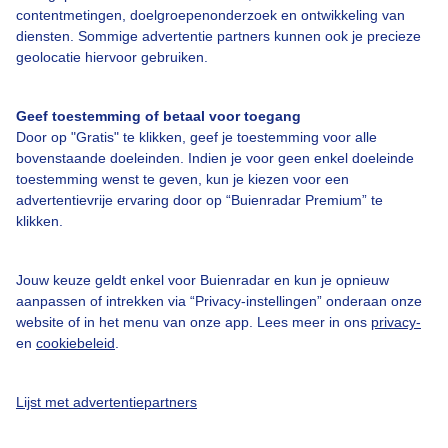
contentmetingen, doelgroepenonderzoek en ontwikkeling van
Veelgestelde vragen
diensten. Sommige advertentie partners kunnen ook je precieze
Contact
geolocatie hiervoor gebruiken.
Toegankelijkheid
Geef toestemming of betaal voor toegang
Gebruikersvoorwaarden
Door op "Gratis" te klikken, geef je toestemming voor alle
Adverteren
bovenstaande doeleinden. Indien je voor geen enkel doeleinde
toestemming wenst te geven, kun je kiezen voor een
Buienradar Team
advertentievrije ervaring door op “Buienradar Premium” te
klikken.
Privacy beleid
Cookie beleid
Jouw keuze geldt enkel voor Buienradar en kun je opnieuw
Privacy instellingen
aanpassen of intrekken via “Privacy-instellingen” onderaan onze
website of in het menu van onze app. Lees meer in ons
privacy-
Gratis weerdata
en
cookiebeleid
.
@BuienradarNL
Lijst met advertentiepartners
Buienradar
Buienradar