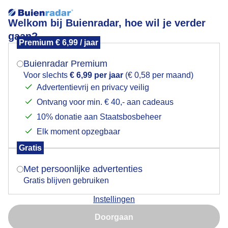
Welkom bij Buienradar, hoe wil je verder
gaan?
Premium € 6,99 / jaar
Mogen we je locatie gebruiken voor het
Poesje Lesy 45 dagen in verwachting !
weer?
Buienradar Premium
Voor slechts
€ 6,99 per jaar
(€ 0,58 per maand)
Advertentievrij en privacy veilig
Ontvang voor min. € 40,- aan cadeaus
Indien je hier nog geen akkoord op hebt gegeven,
verschijnt er zo een pop-up uit je browser waarin
10% donatie aan Staatsbosbeheer
deze toestemming gevraagd wordt.
Elk moment opzegbaar
Gratis
Is goed, toon de popup
Met persoonlijke advertenties
Gratis blijven gebruiken
Instellingen
Nu niet, misschien later
Door: Geno Bijl
Gemaakt: 14-06-2026, 48x bekeken
Doorgaan
Gebruik je Safari en wil je niet elke dag deze pop-up zien?