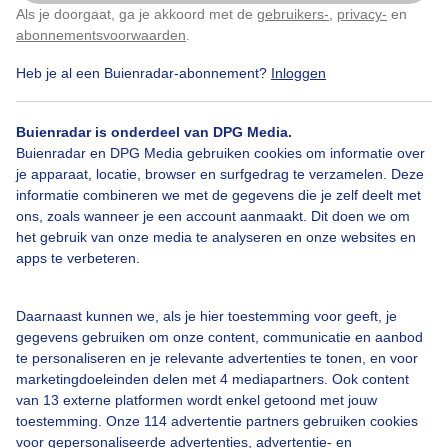
Als je doorgaat, ga je akkoord met de
gebruikers-
,
privacy-
en
Klik
hier
om dit aan te passen
abonnementsvoorwaarden
.
Heb je al een Buienradar-abonnement?
Inloggen
Bekijk slideshow
Buienradar is onderdeel van DPG Media.
Buienradar en DPG Media gebruiken cookies om informatie over
je apparaat, locatie, browser en surfgedrag te verzamelen. Deze
informatie combineren we met de gegevens die je zelf deelt met
ons, zoals wanneer je een account aanmaakt. Dit doen we om
Een moment geduld aub...
het gebruik van onze media te analyseren en onze websites en
apps te verbeteren.
Daarnaast kunnen we, als je hier toestemming voor geeft, je
gegevens gebruiken om onze content, communicatie en aanbod
te personaliseren en je relevante advertenties te tonen, en voor
Over Buienradar
marketingdoeleinden delen met 4 mediapartners. Ook content
van 13 externe platformen wordt enkel getoond met jouw
toestemming. Onze 114 advertentie partners gebruiken cookies
Bedrijfsgegevens
voor gepersonaliseerde advertenties, advertentie- en