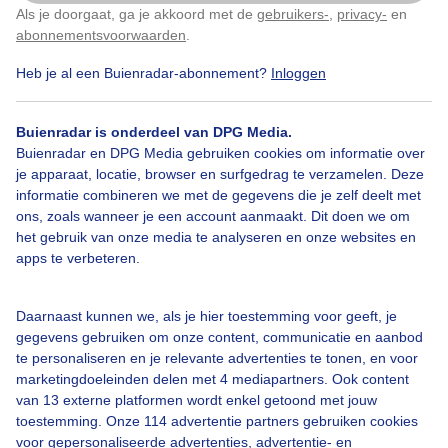
Als je doorgaat, ga je akkoord met de
gebruikers-
,
privacy-
en
Klik
hier
om dit aan te passen
Door: Corry van Daalen
Gemaakt: 14-06-2026, 55x bekeken
abonnementsvoorwaarden
.
Heb je al een Buienradar-abonnement?
Inloggen
Zonsopkomst
Buienradar is onderdeel van DPG Media.
Buienradar en DPG Media gebruiken cookies om informatie over
je apparaat, locatie, browser en surfgedrag te verzamelen. Deze
informatie combineren we met de gegevens die je zelf deelt met
Bekijk slideshow
ons, zoals wanneer je een account aanmaakt. Dit doen we om
het gebruik van onze media te analyseren en onze websites en
apps te verbeteren.
Daarnaast kunnen we, als je hier toestemming voor geeft, je
Een moment geduld aub...
gegevens gebruiken om onze content, communicatie en aanbod
te personaliseren en je relevante advertenties te tonen, en voor
marketingdoeleinden delen met 4 mediapartners. Ook content
van 13 externe platformen wordt enkel getoond met jouw
toestemming. Onze 114 advertentie partners gebruiken cookies
voor gepersonaliseerde advertenties, advertentie- en