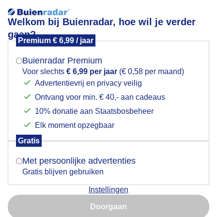
Welkom bij Buienradar, hoe wil je verder
gaan?
Premium € 6,99 / jaar
Mogen we je locatie gebruiken voor het
Zonsopkomst
weer?
Buienradar Premium
Voor slechts
€ 6,99 per jaar
(€ 0,58 per maand)
Advertentievrij en privacy veilig
Ontvang voor min. € 40,- aan cadeaus
Indien je hier nog geen akkoord op hebt gegeven,
verschijnt er zo een pop-up uit je browser waarin
10% donatie aan Staatsbosbeheer
deze toestemming gevraagd wordt.
Elk moment opzegbaar
Gratis
Is goed, toon de popup
Met persoonlijke advertenties
Gratis blijven gebruiken
Instellingen
Nu niet, misschien later
Stevige wind
Doorgaan
Gebruik je Safari en wil je niet elke dag deze pop-up zien?