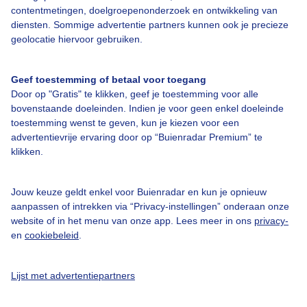
contentmetingen, doelgroepenonderzoek en ontwikkeling van
diensten. Sommige advertentie partners kunnen ook je precieze
Over Buienradar
geolocatie hiervoor gebruiken.
Bedrijfsgegevens
Geef toestemming of betaal voor toegang
Veelgestelde vragen
Door op "Gratis" te klikken, geef je toestemming voor alle
bovenstaande doeleinden. Indien je voor geen enkel doeleinde
Contact
toestemming wenst te geven, kun je kiezen voor een
Toegankelijkheid
advertentievrije ervaring door op “Buienradar Premium” te
klikken.
Gebruikersvoorwaarden
Adverteren
Jouw keuze geldt enkel voor Buienradar en kun je opnieuw
aanpassen of intrekken via “Privacy-instellingen” onderaan onze
Buienradar Team
website of in het menu van onze app. Lees meer in ons
privacy-
Privacy beleid
en
cookiebeleid
.
Cookie beleid
Lijst met advertentiepartners
Privacy instellingen
Gratis weerdata