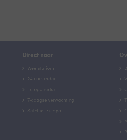
Direct naar
Over B
Weerstations
Bedrij
24 uurs radar
Veelge
Europa radar
Contac
7-daagse verwachting
Toegank
Satelliet Europa
Gebrui
Advert
Buienr