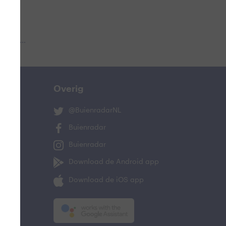
 aub...
Overig
@BuienradarNL
Buienradar
Buienradar
Download de Android app
Download de iOS app