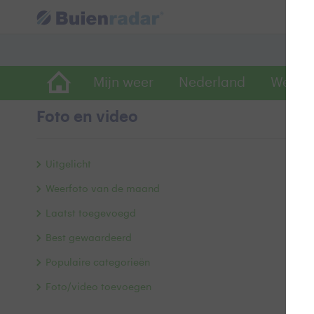
Mijn weer
Nederland
Wereld
Foto en video
W
Uitgelicht
Weerfoto van de maand
Laatst toegevoegd
Doo
Best gewaardeerd
Populaire categorieën
B
Foto/video toevoegen