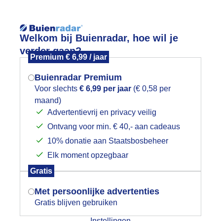
Reisinforma
Lees meer.
Welkom bij Buienradar, hoe wil je
verder gaan?
Premium € 6,99 / jaar
wijd
Foto en video
Weerzine
Buienradar Premium
Zoeken in 
Voor slechts
€ 6,99 per jaar
(€ 0,58 per
maand)
Mogen we je locatie gebruiken voor
eerfoto
Advertentievrij en privacy veilig
het weer?
Ontvang voor min. € 40,- aan cadeaus
10% donatie aan Staatsbosbeheer
r: public
Gemaakt: 13-06-2026, 63x bekeken
Elk moment opzegbaar
Indien je hier nog geen akkoord op hebt
Gratis
gegeven, verschijnt er zo een pop-up uit
je browser waarin deze toestemming
Met persoonlijke advertenties
ekijk slideshow
gevraagd wordt.
Gratis blijven gebruiken
Instellingen