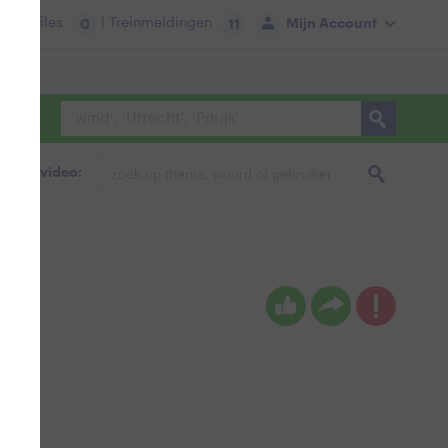
tie:
Files
| Treinmeldingen
Mijn Account
0
11
foto & video: