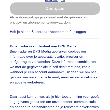
Is goed, toon de popup
Doorgaan
Nu niet, misschien later
Als je doorgaat, ga je akkoord met de
gebruikers-
,
Een moment geduld
privacy-
en
abonnementsvoorwaarden
.
Gebruik je Safari en wil je niet elke dag deze pop-up
zien?
Heb je al een Buienradar-abonnement?
Inloggen
Klik
hier
om dit aan te passen
uienradar
Mijn weer
Buienradar is onderdeel van DPG Media.
Buienradar en DPG Media gebruiken cookies om
fsgegevens
De Bilt
informatie over je apparaat, locatie, browser en
surfgedrag te verzamelen. Deze informatie combineren
stelde vragen
we met de gegevens die je zelf deelt met ons, zoals
t
wanneer je een account aanmaakt. Dit doen we om het
gebruik van onze media te analyseren en onze websites
elijkheid
en apps te verbeteren.
kersvoorwaarden
eren
Daarnaast kunnen we, als je hier toestemming voor geeft,
je gegevens gebruiken om onze content, communicatie
adar Team
en aanbod te personaliseren en je relevante advertenties