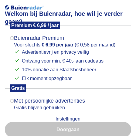
Welkom bij Buienradar, hoe wil je verder
gaan?
Premium € 6,99 / jaar
Mogen we je locatie gebruiken voor het
Leerdam 13-6-2026.
weer?
Buienradar Premium
Voor slechts
€ 6,99 per jaar
(€ 0,58 per maand)
Advertentievrij en privacy veilig
Ontvang voor min. € 40,- aan cadeaus
Indien je hier nog geen akkoord op hebt gegeven,
verschijnt er zo een pop-up uit je browser waarin
10% donatie aan Staatsbosbeheer
deze toestemming gevraagd wordt.
Elk moment opzegbaar
Gratis
Is goed, toon de popup
Met persoonlijke advertenties
Gratis blijven gebruiken
Instellingen
Nu niet, misschien later
Door: Fas Vermeulen
Gemaakt: 13-06-2026, 46x bekeken
Doorgaan
Gebruik je Safari en wil je niet elke dag deze pop-up zien?