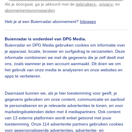
Als je doorgaat, ga je akkoord met de
gebruikers-
,
privacy-
en
Klik
hier
om dit aan te passen
abonnementsvoorwaarden
.
Heb je al een Buienradar-abonnement?
Inloggen
Bekijk slideshow
Buienradar is onderdeel van DPG Media.
Buienradar en DPG Media gebruiken cookies om informatie over
je apparaat, locatie, browser en surfgedrag te verzamelen. Deze
informatie combineren we met de gegevens die je zelf deelt met
ons, zoals wanneer je een account aanmaakt. Dit doen we om
Een moment geduld aub...
het gebruik van onze media te analyseren en onze websites en
apps te verbeteren.
Daarnaast kunnen we, als je hier toestemming voor geeft, je
gegevens gebruiken om onze content, communicatie en aanbod
te personaliseren en je relevante advertenties te tonen, en voor
Over Buienradar
marketingdoeleinden delen met 4 mediapartners. Ook content
van 13 externe platformen wordt enkel getoond met jouw
toestemming. Onze 114 advertentie partners gebruiken cookies
Bedrijfsgegevens
voor gepersonaliseerde advertenties, advertentie- en