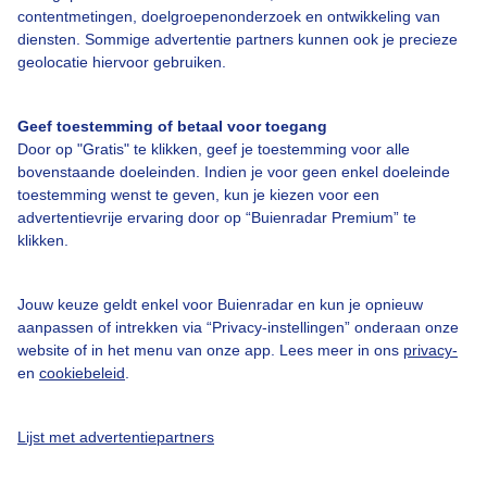
contentmetingen, doelgroepenonderzoek en ontwikkeling van
Veelgestelde vragen
diensten. Sommige advertentie partners kunnen ook je precieze
Contact
geolocatie hiervoor gebruiken.
Toegankelijkheid
Geef toestemming of betaal voor toegang
Gebruikersvoorwaarden
Door op "Gratis" te klikken, geef je toestemming voor alle
Adverteren
bovenstaande doeleinden. Indien je voor geen enkel doeleinde
toestemming wenst te geven, kun je kiezen voor een
Buienradar Team
advertentievrije ervaring door op “Buienradar Premium” te
klikken.
Privacy beleid
Cookie beleid
Jouw keuze geldt enkel voor Buienradar en kun je opnieuw
Privacy instellingen
aanpassen of intrekken via “Privacy-instellingen” onderaan onze
website of in het menu van onze app. Lees meer in ons
privacy-
Gratis weerdata
en
cookiebeleid
.
@BuienradarNL
Lijst met advertentiepartners
Buienradar
Buienradar